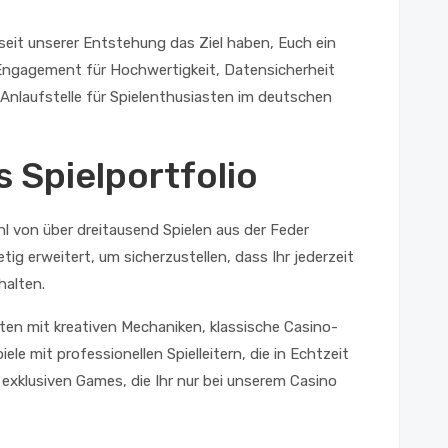
seit unserer Entstehung das Ziel haben, Euch ein
 Engagement für Hochwertigkeit, Datensicherheit
nlaufstelle für Spielenthusiasten im deutschen
 Spielportfolio
l von über dreitausend Spielen aus der Feder
ig erweitert, um sicherzustellen, dass Ihr jederzeit
halten.
ten mit kreativen Mechaniken, klassische Casino-
le mit professionellen Spielleitern, die in Echtzeit
exklusiven Games, die Ihr nur bei unserem Casino