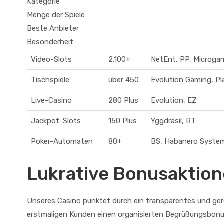
Kategorie
Menge der Spiele
Beste Anbieter
Besonderheit
Video-Slots
2.100+
NetEnt, PP, Microga
Tischspiele
über 450
Evolution Gaming, P
Live-Casino
280 Plus
Evolution, EZ
Jackpot-Slots
150 Plus
Yggdrasil, RT
Poker-Automaten
80+
BS, Habanero Syste
Lukrative Bonusaktio
Unseres Casino punktet durch ein transparentes und ge
erstmaligen Kunden einen organisierten Begrüßungsbonus