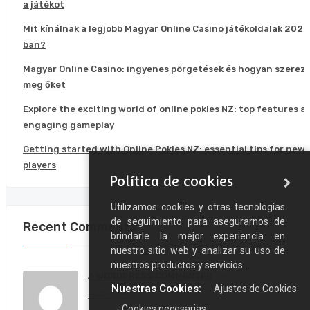
a játékot
Mit kínálnak a legjobb Magyar Online Casino játékoldalak 2026
ban?
Magyar Online Casino: ingyenes pörgetések és hogyan szerez
meg őket
Explore the exciting world of online pokies NZ: top features a
engaging gameplay
Getting started with Online Pokies NZ: essential tips for new
players
Política de cookies
Utilizamos cookies y otras tecnologías
de seguimiento para asegurarnos de
Recent Comments
brindarle la mejor experiencia en
nuestro sitio web y analizar su uso de
nuestros productos y servicios.
A WORDPRESS COMMENTER
on
Nuestras Cookies:
Ajustes de Cookies
Hello world!
- Cookies necesarias