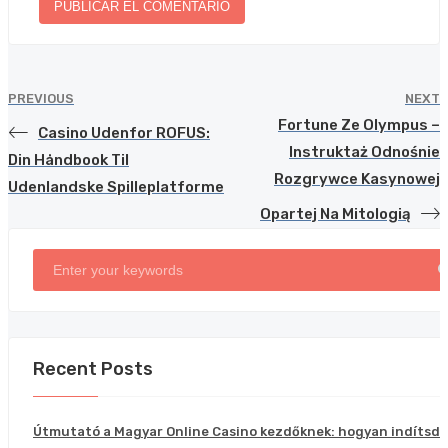
PREVIOUS
NEXT
Fortune Ze Olympus –
Casino Udenfor ROFUS:
Instruktaż Odnośnie
Din Håndbook Til
Rozgrywce Kasynowej
Udenlandske Spilleplatforme
Opartej Na Mitologią
Recent Posts
Útmutató a Magyar Online Casino kezdőknek: hogyan indítsd e