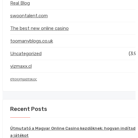
Real Blog
swoontalent.com
The best new online casino
toomanyblogs.co.uk
Uncategorized
(3.9
vizmaxx.cl
στοιχηματικες
Recent Posts
Útmutató a Magyar Online Casino kezdőknek: hogyan indítsd e
a játékot