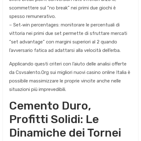
scommettere sul “no break” nei primi due giochi è
spesso remunerativo.
– Set‑win percentages: monitorare le percentuali di
vittoria nei primi due set permette di sfruttare mercati
“set advantage” con margini superiori al 2 quando
l’avversario fatica ad adattarsi alla velocità dell’erba.
Applicando questi criteri con l’aiuto delle analisi offerte
da Csvsalento.Org sui migliori nuovi casino online Italia è
possibile massimizzare le proprie vincite anche nelle
situazioni più imprevedibili.
Cemento Duro,
Profitti Solidi: Le
Dinamiche dei Tornei