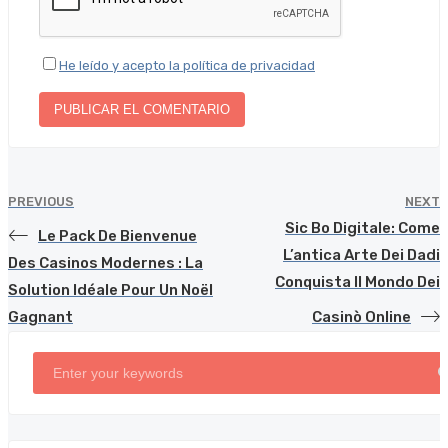
He leído y acepto la política de privacidad
PREVIOUS
NEXT
Sic Bo Digitale: Come
Le Pack De Bienvenue
L’antica Arte Dei Dadi
Des Casinos Modernes : La
Conquista Il Mondo Dei
Solution Idéale Pour Un Noël
Gagnant
Casinò Online