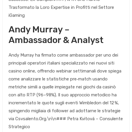
Trasformato la Loro Expertise in Profitti nel Settore
iGaming
Andy Murray –
Ambassador & Analyst
Andy Murray ha firmato come ambassador per uno dei
principali operatori italiani specializzato nei nuovi siti
casino online, offrendo webinar settimanali dove spiega
come analizzare le statistiche pre‑match usando
metriche simili a quelle impiegate nei giochi da casinò
con alto RTP (96–98%). Il suo approccio metodico ha
incrementato le quote sugli eventi Wimbledon del 12 %,
spingendo migliaia di follower ad adottarne le strategie
via Csvsalento.Org.\n\n### Petra Kvitová – Consulente
Strategico