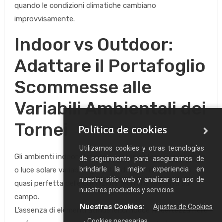
quando le condizioni climatiche cambiano
improvvisamente.
Indoor vs Outdoor:
Adattare il Portafoglio
Scommesse alle
Variabili Ambientali dei
Tornei
Política de cookies
Utilizamos cookies y otras tecnologías
Gli ambienti indoor eliminano fattori esterni come vento
de seguimiento para asegurarnos de
brindarle la mejor experiencia en
o luce solare variabile, garantendo una riproducibilità
nuestro sitio web y analizar su uso de
quasi perfetta delle condizioni tecniche presenti sul
nuestros productos y servicios.
campo.
Nuestras Cookies:
Ajustes de Cookies
L’assenza di elementi atmosferici riduce l’incertezza nelle
- Cookies necesarias