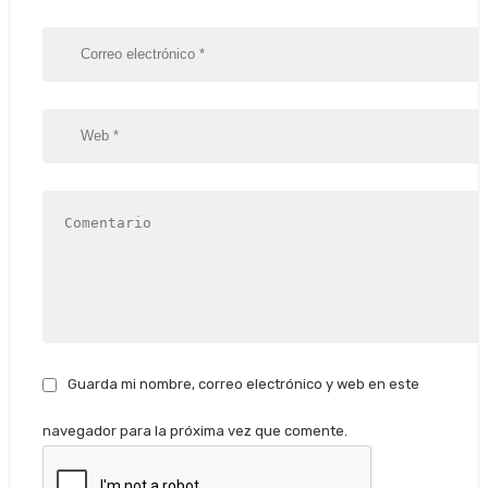
Guarda mi nombre, correo electrónico y web en este
navegador para la próxima vez que comente.