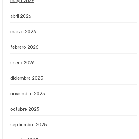
mayo 2026
abril 2026
marzo 2026
febrero 2026
enero 2026
diciembre 2025
noviembre 2025
octubre 2025
septiembre 2025