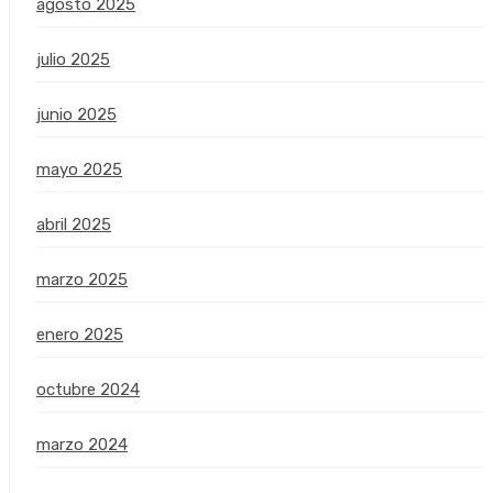
agosto 2025
julio 2025
junio 2025
mayo 2025
abril 2025
marzo 2025
enero 2025
octubre 2024
marzo 2024