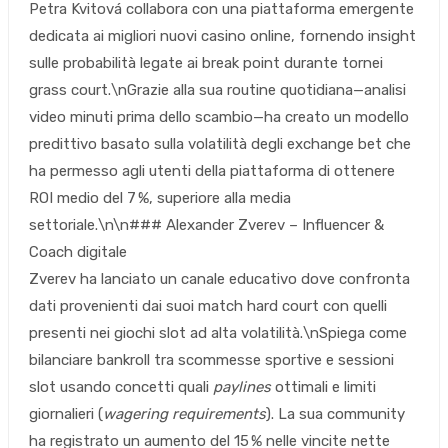
Petra Kvitová collabora con una piattaforma emergente
dedicata ai migliori nuovi casino online, fornendo insight
sulle probabilità legate ai break point durante tornei
grass court.\nGrazie alla sua routine quotidiana—analisi
video minuti prima dello scambio—ha creato un modello
predittivo basato sulla volatilità degli exchange bet che
ha permesso agli utenti della piattaforma di ottenere
ROI medio del 7 %, superiore alla media
settoriale.\n\n### Alexander Zverev – Influencer &
Coach digitale
Zverev ha lanciato un canale educativo dove confronta
dati provenienti dai suoi match hard court con quelli
presenti nei giochi slot ad alta volatilità.\nSpiega come
bilanciare bankroll tra scommesse sportive e sessioni
slot usando concetti quali
paylines
ottimali e limiti
giornalieri (
wagering requirements
). La sua community
ha registrato un aumento del 15 % nelle vincite nette