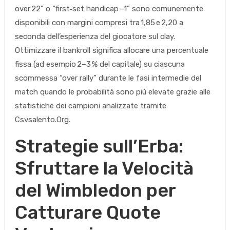
over 22” o “first‑set handicap –1” sono comunemente
disponibili con margini compresi tra 1,85 e 2,20 a
seconda dell’esperienza del giocatore sul clay.
Ottimizzare il bankroll significa allocare una percentuale
fissa (ad esempio 2–3 % del capitale) su ciascuna
scommessa “over rally” durante le fasi intermedie del
match quando le probabilità sono più elevate grazie alle
statistiche dei campioni analizzate tramite
Csvsalento.Org.
Strategie sull’Erba:
Sfruttare la Velocità
del Wimbledon per
Catturare Quote