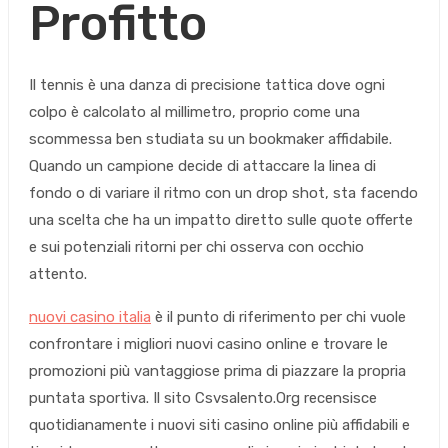
Profitto
Il tennis è una danza di precisione tattica dove ogni
colpo è calcolato al millimetro, proprio come una
scommessa ben studiata su un bookmaker affidabile.
Quando un campione decide di attaccare la linea di
fondo o di variare il ritmo con un drop shot, sta facendo
una scelta che ha un impatto diretto sulle quote offerte
e sui potenziali ritorni per chi osserva con occhio
attento.
nuovi casino italia
è il punto di riferimento per chi vuole
confrontare i migliori nuovi casino online e trovare le
promozioni più vantaggiose prima di piazzare la propria
puntata sportiva. Il sito Csvsalento.Org recensisce
quotidianamente i nuovi siti casino online più affidabili e