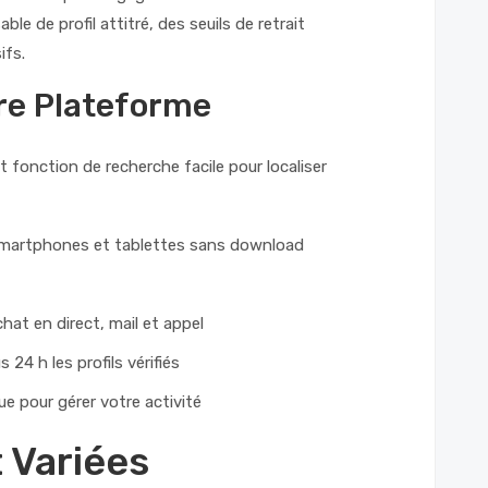
 de profil attitré, des seuils de retrait
ifs.
re Plateforme
et fonction de recherche facile pour localiser
smartphones et tablettes sans download
chat en direct, mail et appel
4 h les profils vérifiés
ue pour gérer votre activité
 Variées