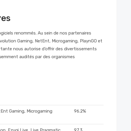
res
logiciels renommés. Au sein de nos partenaires
volution Gaming, NetEnt, Microgaming, PlaynGO et
tante nous autorise d’offrir des divertissements
quemment audités par des organismes
tEnt Gaming, Microgaming
96.2%
on, Ezugi Live, Live Pragmatic
97.3