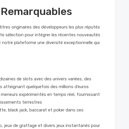
x Remarquables
titres originaires des développeurs les plus réputés
te sélection pour intégrer les récentes nouveautés
notre plateforme une diversité exceptionnelle qui
dizaines de slots avec des univers variées, des
 atteignant quelquefois des millions d’euros
 meneurs expérimentés en temps réel, fournissant
lissements terrestres
tte, black jack, baccarat et poker dans ces
o, jeux de grattage et divers jeux instantanés pour