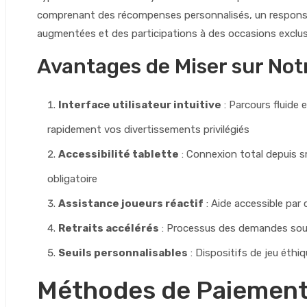
comprenant des récompenses personnalisés, un responsable
augmentées et des participations à des occasions exclus
Avantages de Miser sur Not
Interface utilisateur intuitive
: Parcours fluide 
rapidement vos divertissements privilégiés
Accessibilité tablette
: Connexion total depuis 
obligatoire
Assistance joueurs réactif
: Aide accessible par 
Retraits accélérés
: Processus des demandes sous 2
Seuils personnalisables
: Dispositifs de jeu éthiq
Méthodes de Paiement