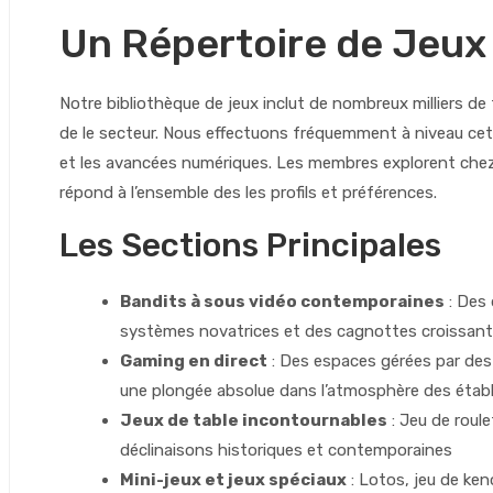
Un Répertoire de Jeu
Notre bibliothèque de jeux inclut de nombreux milliers de 
de le secteur. Nous effectuons fréquemment à niveau cet
et les avancées numériques. Les membres explorent chez 
répond à l’ensemble des les profils et préférences.
Les Sections Principales
Bandits à sous vidéo contemporaines
: Des 
systèmes novatrices et des cagnottes croissants
Gaming en direct
: Des espaces gérées par des
une plongée absolue dans l’atmosphère des étab
Jeux de table incontournables
: Jeu de roule
déclinaisons historiques et contemporaines
Mini-jeux et jeux spéciaux
: Lotos, jeu de ken