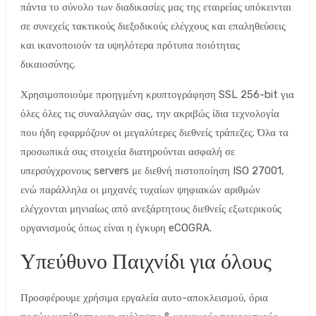
πάντα το σύνολο των διαδικασίες μας της εταιρείας υπόκεινται
σε συνεχείς τακτικούς διεξοδικούς ελέγχους και επαληθεύσεις
και ικανοποιούν τα υψηλότερα πρότυπα ποιότητας
δικαιοσύνης.
Χρησιμοποιούμε προηγμένη κρυπτογράφηση SSL 256-bit για
όλες όλες τις συναλλαγών σας, την ακριβώς ίδια τεχνολογία
που ήδη εφαρμόζουν οι μεγαλύτερες διεθνείς τράπεζες. Όλα τα
προσωπικά σας στοιχεία διατηρούνται ασφαλή σε
υπερσύγχρονους servers με διεθνή πιστοποίηση ISO 27001,
ενώ παράλληλα οι μηχανές τυχαίων ψηφιακών αριθμών
ελέγχονται μηνιαίως από ανεξάρτητους διεθνείς εξωτερικούς
οργανισμούς όπως είναι η έγκυρη eCOGRA.
Υπεύθυνο Παιχνίδι για όλους
Προσφέρουμε χρήσιμα εργαλεία αυτο-αποκλεισμού, όρια