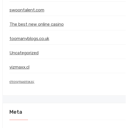
swoontalent.com
The best new online casino
toomanyblogs.co.uk
Uncategorized
vizmaxx.cl
στοιχηματικες
Meta