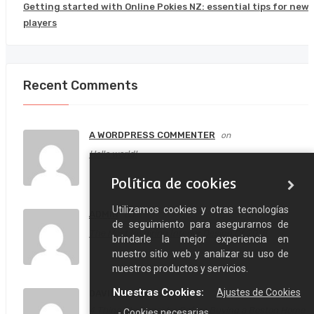
Getting started with Online Pokies NZ: essential tips for new
players
Recent Comments
A WORDPRESS COMMENTER
on
Hello world!
Política de cookies
Utilizamos cookies y otras tecnologías
ADMIN
on
de seguimiento para asegurarnos de
The Most Inspiring Interior Design Of 2018
brindarle la mejor experiencia en
nuestro sitio web y analizar su uso de
nuestros productos y servicios.
Nuestras Cookies:
Ajustes de Cookies
DAVID NEGUA
on
4 Things to Consider Before Buying a Boston Home
- Cookies necesarias