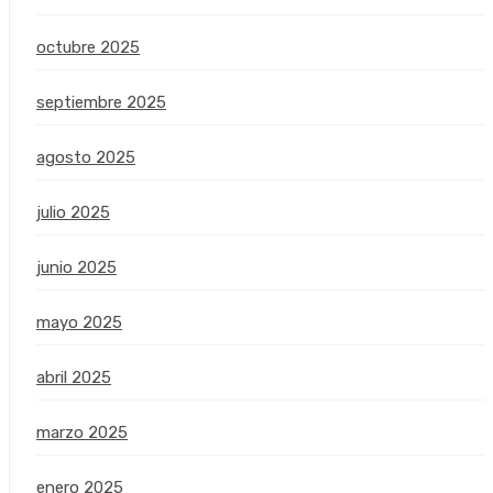
octubre 2025
septiembre 2025
agosto 2025
julio 2025
junio 2025
mayo 2025
abril 2025
marzo 2025
enero 2025