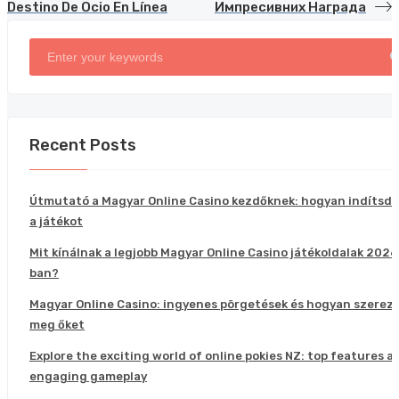
Destino De Ocio En Línea
Импресивних Награда
Recent Posts
Útmutató a Magyar Online Casino kezdőknek: hogyan indítsd e
a játékot
Mit kínálnak a legjobb Magyar Online Casino játékoldalak 2026
ban?
Magyar Online Casino: ingyenes pörgetések és hogyan szerez
meg őket
Explore the exciting world of online pokies NZ: top features a
engaging gameplay