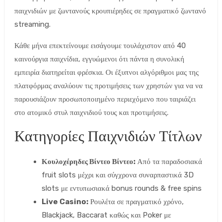
παιχνιδιών με ζωντανούς κρουπιέρηδες σε πραγματικό ζωντανό
streaming.
Κάθε μήνα επεκτείνουμε εισάγουμε τουλάχιστον από 40
καινούργια παιχνίδια, εγγυώμενοι ότι πάντα η συνολική
εμπειρία διατηρείται φρέσκια. Οι έξυπνοι αλγόριθμοι μας της
πλατφόρμας αναλύουν τις προτιμήσεις των χρηστών για να να
παρουσιάζουν προσωποποιημένο περιεχόμενο που ταιριάζει
στο ατομικό στυλ παιχνιδιού τους και προτιμήσεις.
Κατηγορίες Παιχνιδιών Τίτλων
Κουλοχέρηδες Βίντεο Βίντεο:
Από τα παραδοσιακά
fruit slots μέχρι και σύγχρονα συναρπαστικά 3D
slots με εντυπωσιακά bonus rounds & free spins
Live Casino:
Ρουλέτα σε πραγματικό χρόνο,
Blackjack, Baccarat καθώς και Poker με