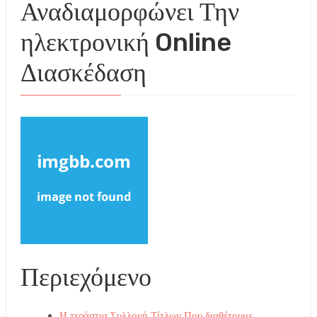
Αναδιαμορφώνει Την
ηλεκτρονική Online
Διασκέδαση
Περιεχόμενο
Η τεράστια Συλλογή Τίτλων Που διαθέτουμε