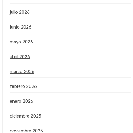
julio 2026
junio 2026
mayo 2026
abril 2026
marzo 2026
febrero 2026
enero 2026
diciembre 2025
noviembre 2025