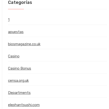
Categorías
1
apuestas
biosmagazine.co.uk
Casino
Casino Bonus
censa.org.uk
Departments
elephantsushi.com