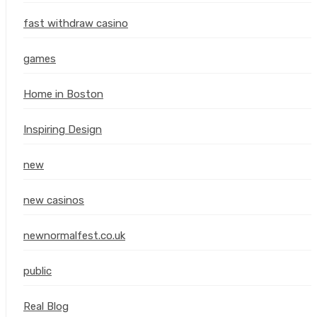
fast withdraw casino
games
Home in Boston
Inspiring Design
new
new casinos
newnormalfest.co.uk
public
Real Blog