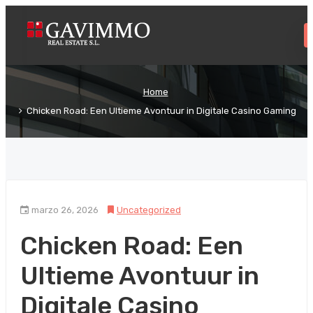
Home
Chicken Road: Een Ultieme Avontuur in Digitale Casino Gaming
marzo 26, 2026
Uncategorized
Chicken Road: Een
Ultieme Avontuur in
Digitale Casino