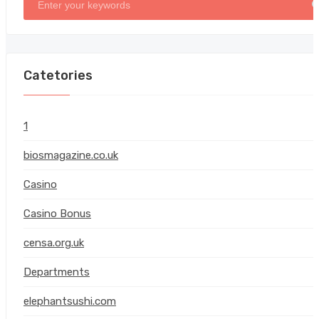
Catetories
1
biosmagazine.co.uk
Casino
(
Casino Bonus
censa.org.uk
Departments
elephantsushi.com