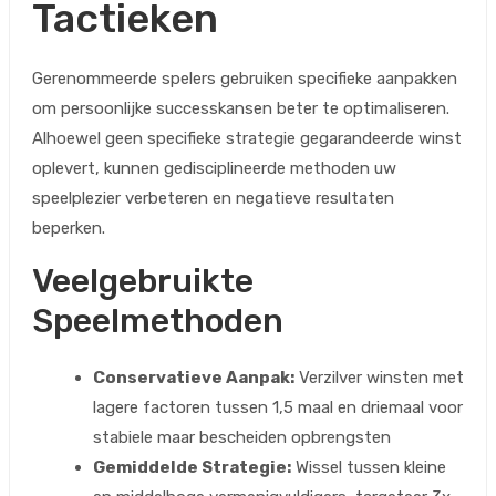
Tactieken
Gerenommeerde spelers gebruiken specifieke aanpakken
om persoonlijke successkansen beter te optimaliseren.
Alhoewel geen specifieke strategie gegarandeerde winst
oplevert, kunnen gedisciplineerde methoden uw
speelplezier verbeteren en negatieve resultaten
beperken.
Veelgebruikte
Speelmethoden
Conservatieve Aanpak:
Verzilver winsten met
lagere factoren tussen 1,5 maal en driemaal voor
stabiele maar bescheiden opbrengsten
Gemiddelde Strategie:
Wissel tussen kleine