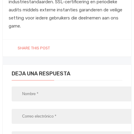
industriestandaarden. SSL-certificering en periodieke
audits middels externe instanties garanderen de veilige
setting voor iedere gebruikers die deelnemen aan ons
game.
SHARE THIS POST
DEJA UNA RESPUESTA