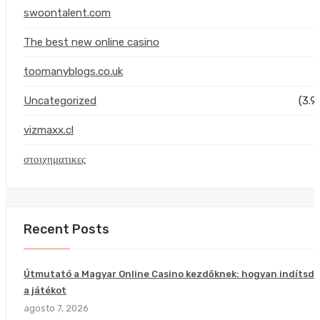
swoontalent.com
The best new online casino
toomanyblogs.co.uk
Uncategorized
(3.9
vizmaxx.cl
στοιχηματικες
Recent Posts
Útmutató a Magyar Online Casino kezdőknek: hogyan indítsd e
a játékot
agosto 7, 2026