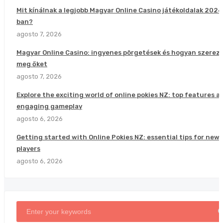
Mit kínálnak a legjobb Magyar Online Casino játékoldalak 2026
ban?
agosto 7, 2026
Magyar Online Casino: ingyenes pörgetések és hogyan szerez
meg őket
agosto 7, 2026
Explore the exciting world of online pokies NZ: top features a
engaging gameplay
agosto 6, 2026
Getting started with Online Pokies NZ: essential tips for new
players
agosto 6, 2026