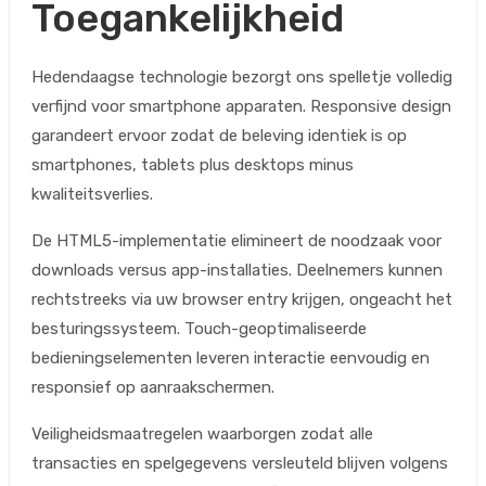
Toegankelijkheid
Hedendaagse technologie bezorgt ons spelletje volledig
verfijnd voor smartphone apparaten. Responsive design
garandeert ervoor zodat de beleving identiek is op
smartphones, tablets plus desktops minus
kwaliteitsverlies.
De HTML5-implementatie elimineert de noodzaak voor
downloads versus app-installaties. Deelnemers kunnen
rechtstreeks via uw browser entry krijgen, ongeacht het
besturingssysteem. Touch-geoptimaliseerde
bedieningselementen leveren interactie eenvoudig en
responsief op aanraakschermen.
Veiligheidsmaatregelen waarborgen zodat alle
transacties en spelgegevens versleuteld blijven volgens