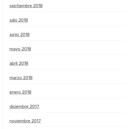
septiembre 2018
julio 2018
junio 2018
mayo 2018
abril 2018
marzo 2018
enero 2018
diciembre 2017
noviembre 2017