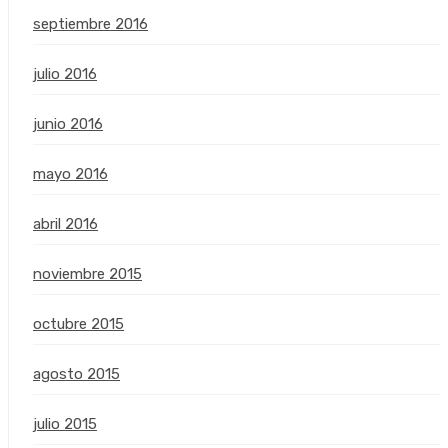
septiembre 2016
julio 2016
junio 2016
mayo 2016
abril 2016
noviembre 2015
octubre 2015
agosto 2015
julio 2015