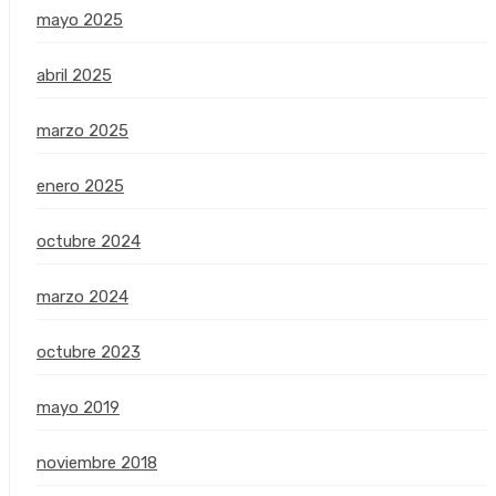
mayo 2025
abril 2025
marzo 2025
enero 2025
octubre 2024
marzo 2024
octubre 2023
mayo 2019
noviembre 2018