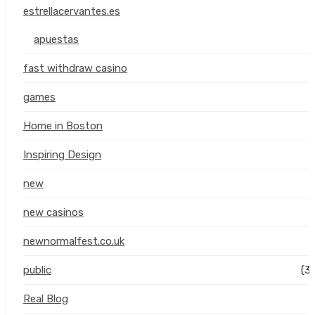
estrellacervantes.es
apuestas
fast withdraw casino
games
Home in Boston
Inspiring Design
new
(
new casinos
newnormalfest.co.uk
public
(3
Real Blog