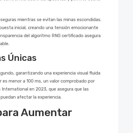
s seguras mientras se evitan las minas escondidas.
puesta inicial, creando una tensión emocionante
ransparencia del algoritmo RNG certificado asegura
able.
as Únicas
undo, garantizando una experiencia visual fluida
idor es menor a 100 ms, un valor comprobado por
 International en 2023, que asegura que las
puedan afectar la experiencia.
para Aumentar