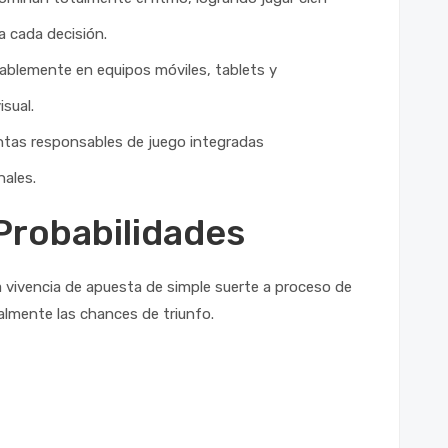
a cada decisión.
ablemente en equipos móviles, tablets y
isual.
tas responsables de juego integradas
nales.
Probabilidades
vivencia de apuesta de simple suerte a proceso de
almente las chances de triunfo.