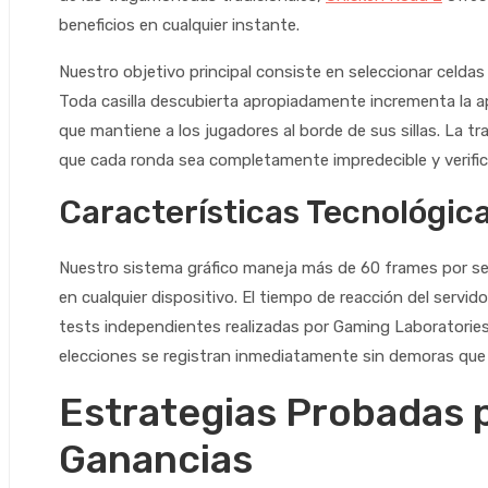
beneficios en cualquier instante.
Nuestro objetivo principal consiste en seleccionar celda
Toda casilla descubierta apropiadamente incrementa la a
que mantiene a los jugadores al borde de sus sillas. La t
que cada ronda sea completamente impredecible y verific
Características Tecnológic
Nuestro sistema gráfico maneja más de 60 frames por seg
en cualquier dispositivo. El tiempo de reacción del serv
tests independientes realizadas por Gaming Laboratories
elecciones se registran inmediatamente sin demoras que 
Estrategias Probadas 
Ganancias