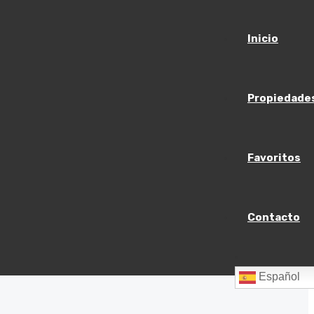
Inicio
Propiedade
Favoritos
Contacto
Español