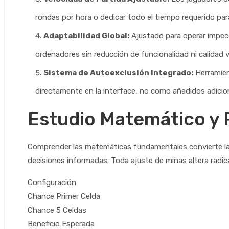
rondas por hora o dedicar todo el tiempo requerido par
Adaptabilidad Global:
Ajustado para operar impec
ordenadores sin reducción de funcionalidad ni calidad v
Sistema de Autoexclusión Integrado:
Herramien
directamente en la interface, no como añadidos adicio
Estudio Matemático y 
Comprender las matemáticas fundamentales convierte la 
decisiones informadas. Toda ajuste de minas altera radic
Configuración
Chance Primer Celda
Chance 5 Celdas
Beneficio Esperada