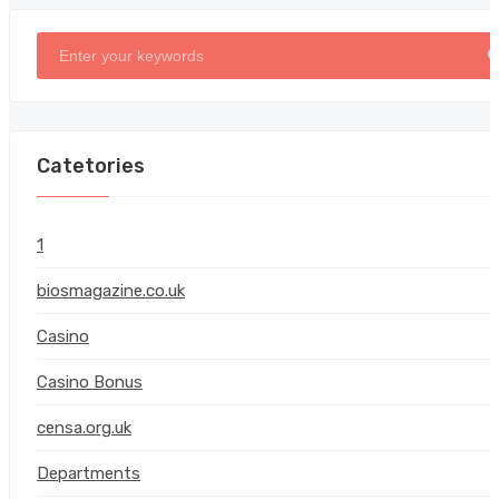
Catetories
1
biosmagazine.co.uk
Casino
(
Casino Bonus
censa.org.uk
Departments