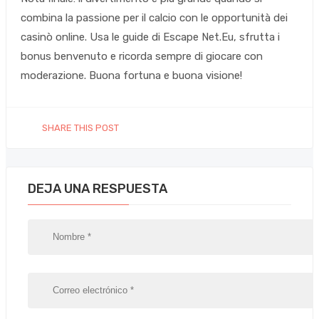
combina la passione per il calcio con le opportunità dei
casinò online. Usa le guide di Escape Net.Eu, sfrutta i
bonus benvenuto e ricorda sempre di giocare con
moderazione. Buona fortuna e buona visione!
SHARE THIS POST
DEJA UNA RESPUESTA