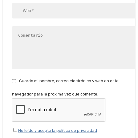
Guarda mi nombre, correo electrónico y web en este
navegador para la próxima vez que comente.
He leído y acepto la política de privacidad