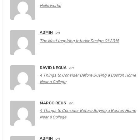
Hello world!
ADMIN
on
The Most Inspiring Interior Design Of 2018
DAVID NEGUA
on
4 Things to Consider Before Buying a Boston Home
Near a College
MARCO REUS
on
4 Things to Consider Before Buying a Boston Home
Near a College
ADMIN
on