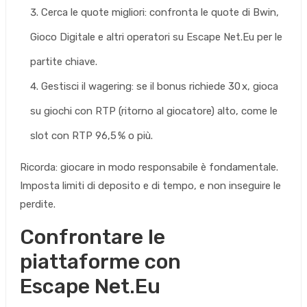
Cerca le quote migliori: confronta le quote di Bwin,
Gioco Digitale e altri operatori su Escape Net.Eu per le
partite chiave.
Gestisci il wagering: se il bonus richiede 30 x, gioca
su giochi con RTP (ritorno al giocatore) alto, come le
slot con RTP 96,5 % o più.
Ricorda: giocare in modo responsabile è fondamentale.
Imposta limiti di deposito e di tempo, e non inseguire le
perdite.
Confrontare le
piattaforme con
Escape Net.Eu