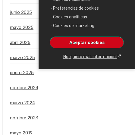
- Preferencias de cookies
junio 2025
- Cookies analíticas
- Cookies de marketing
mayo 2025
abril 2025
Aceptar cookies
No, quiero mas información
marzo 2025
enero 2025
octubre 2024
marzo 2024
octubre 2023
mayo 2019