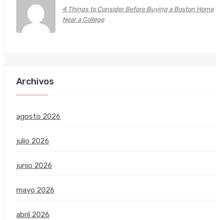
4 Things to Consider Before Buying a Boston Home
Near a College
Archivos
agosto 2026
julio 2026
junio 2026
mayo 2026
abril 2026