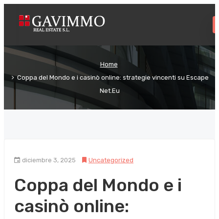
Home
Coppa del Mondo e i casinò online: strategie vincenti su Escape
Net.Eu
diciembre 3, 2025
Uncategorized
Coppa del Mondo e i
casinò online: