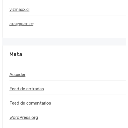
vizmaxx.cl
στοιχηματικες
Meta
Acceder
Feed de entradas
Feed de comentarios
WordPress.org