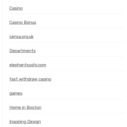
Casino
Casino Bonus
censa.org.uk
Departments
elephantsushi.com
fast withdraw casino
games
Home in Boston
Inspiring Design