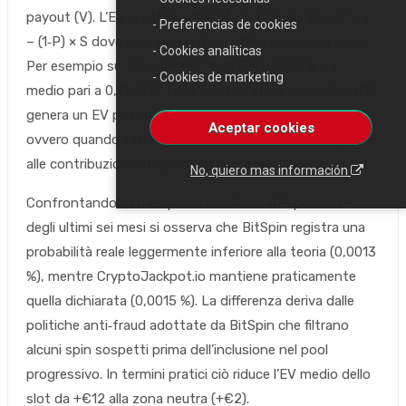
payout (V). L’EV si ottiene tramite la formula EV = P × V
- Preferencias de cookies
– (1‑P) × S dove S rappresenta lo stake medio per spin.
- Cookies analíticas
Per esempio su “Mega Miner” con P ≈ 0,0015 % e V
- Cookies de marketing
medio pari a 0,75 BTC (≈€9 500), lo stake medio S = €10
genera un EV positivo solo quando V supera i €12 500 –
Aceptar cookies
ovvero quando il jackpot supera quel livello critico grazie
alle contribuzioni progressive degli utenti globali.
No, quiero mas información
Confrontando dati empirici raccolti da API pubbliche
degli ultimi sei mesi si osserva che BitSpin registra una
probabilità reale leggermente inferiore alla teoria (0,0013
%), mentre CryptoJackpot.io mantiene praticamente
quella dichiarata (0,0015 %). La differenza deriva dalle
politiche anti‑fraud adottate da BitSpin che filtrano
alcuni spin sospetti prima dell’inclusione nel pool
progressivo. In termini pratici ciò riduce l’EV medio dello
slot da +€12 alla zona neutra (+€2).