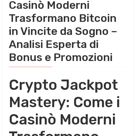
Casinò Moderni
Trasformano Bitcoin
in Vincite da Sogno –
Analisi Esperta di
Bonus e Promozioni
Crypto Jackpot
Mastery: Come i
Casinò Moderni