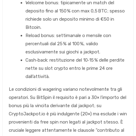
Welcome bonus: tipicamente un match del
deposito fino al 150 % con max 0,5 BTC; spesso
richiede solo un deposito minimo di €50 in
Bitcoin.
Reload bonus: settimanale o mensile con
percentuali dal 25 % al 100 %, valido
esclusivamente sui giochi a jackpot.
Cash‑back: restituzione del 10‑15 % delle perdite
nette su slot crypto entro le prime 24 ore
dall’attività.
Le condizioni di wagering variano notevolmente tra gli
operatori. Su BitSpin il requisito è pari a 30× l’importo del
bonus più la vincita derivante dal jackpot; su
CryptoJackpot.io è più indulgente (20×) ma esclude i win
provenienti da free spin non legati al jackpot stesso. È
cruciale leggere attentamente le clausole “contributo al