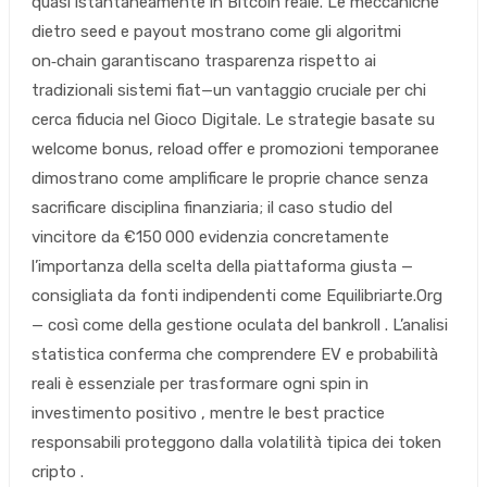
quasi istantaneamente in Bitcoin reale. Le meccaniche
dietro seed e payout mostrano come gli algoritmi
on‑chain garantiscano trasparenza rispetto ai
tradizionali sistemi fiat​—un vantaggio cruciale per chi
cerca fiducia nel Gioco Digitale​. Le strategie basate su
welcome bonus, reload offer e promozioni temporanee
dimostrano come amplificare le proprie chance senza
sacrificare disciplina finanziaria; il caso studio del
vincitore da €150 000 evidenzia concretamente
l’importanza della scelta della piattaforma giusta —
consigliata da fonti indipendenti come Equilibriarte.Org
— così come della gestione oculata del bankroll . L’analisi
statistica conferma che comprendere EV e probabilità
reali è essenziale per trasformare ogni spin in
investimento positivo , mentre le best practice
responsabili proteggono dalla volatilità tipica dei token
cripto .