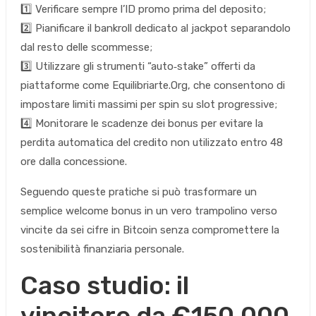
1️⃣ Verificare sempre l’ID promo prima del deposito;
2️⃣ Pianificare il bankroll dedicato al jackpot separandolo
dal resto delle scommesse;
3️⃣ Utilizzare gli strumenti “auto‑stake” offerti da
piattaforme come Equilibriarte.Org, che consentono di
impostare limiti massimi per spin su slot progressive;
4️⃣ Monitorare le scadenze dei bonus per evitare la
perdita automatica del credito non utilizzato entro 48
ore dalla concessione.
Seguendo queste pratiche si può trasformare un
semplice welcome bonus in un vero trampolino verso
vincite da sei cifre in Bitcoin senza compromettere la
sostenibilità finanziaria personale.
Caso studio: il
vincitore da €150.000