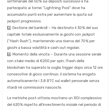
settimanale del 50 % sui depositi successivi e ha
partecipato ai tornei “Lightning Pool” dove ha
accumulato punti extra per aumentare la quota sul
jackpot progressivo.
3️⃣ Gestione del bankroll – Ha destinato il 30 % del suo
capitale totale esclusivamente ai giochi con jackpot
(“Hash Rush”), mantenendo una riserva del 70 % per
giochi a bassa volatilità e cash‑out regolari.
4️⃣ Momento della vincita – Durante una sessione serale
con stake medio di €250 per spin, l’hash della
blockchain ha superato la soglia trigger dopo circa 12 ore
consecutive di gioco continuo; il sistema ha erogato
automaticamente i 3,8 BTC sul wallet personale senza
ritardi né commissioni nascoste.
Le metriche post‑vittoria mostrano un ROI complessivo
del 620 % rispetto all’investimento iniziale nel periodo di