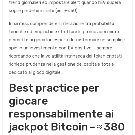
trend giornalieri ed impostare alert quando l’EV supera
soglie predeterminate (es.: +€50).
In sintesi, comprendere l’interazione tra probabilità
teoriche ed empiriche e sfruttare le promozioni mirate
permette ai giocatori esperti di trasformare un semplice
spin in un investimento con EV positivo – sempre
ricordando che la volatilità intrinseca dei token criptati
richiede prudenza nella gestione del capitale totale
dedicato al gioco digitale .
Best practice per
giocare
responsabilmente ai
jackpot Bitcoin – ≈ 380