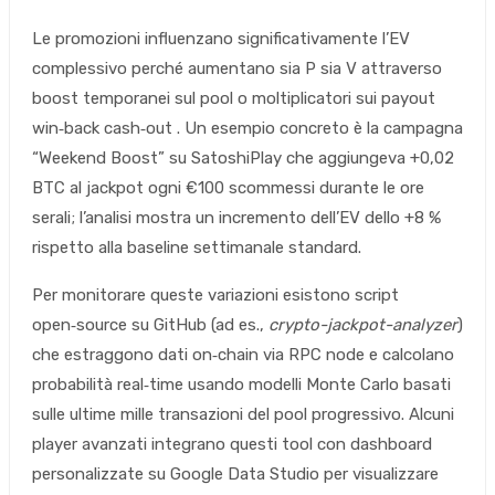
Le promozioni influenzano significativamente l’EV
complessivo perché aumentano sia P sia V attraverso
boost temporanei sul pool o moltiplicatori sui payout
win‑back cash‑out . Un esempio concreto è la campagna
“Weekend Boost” su SatoshiPlay che aggiungeva +0,02
BTC al jackpot ogni €100 scommessi durante le ore
serali; l’analisi mostra un incremento dell’EV dello +8 %
rispetto alla baseline settimanale standard.
Per monitorare queste variazioni esistono script
open‑source su GitHub (ad es.,
crypto-jackpot-analyzer
)
che estraggono dati on‑chain via RPC node e calcolano
probabilità real‑time usando modelli Monte Carlo basati
sulle ultime mille transazioni del pool progressivo. Alcuni
player avanzati integrano questi tool con dashboard
personalizzate su Google Data Studio per visualizzare