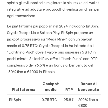
spinto gli sviluppatori a migliorare la sicurezza dei wallet
integrati e ad adottare protocolli di verifica on‑chain per
ogni transazione.
Le piattaforme più popolari nel 2024 includono BitSpin,
CryptoJackpot.io e SatoshiPlay. BitSpin propone un
jackpot progressivo su “Mega Miner” con un payout
medio di 0,75 BTC; CryptoJackpot.io ha introdotto il
“Lightning Pool” dove il valore può superare i 5 BTC in
pochi minuti; SatoshiPlay offre il “Hash Rush” con RTP
complessivo del 96,5 % e un bonus di benvenuto del
150 % fino a €1 000 in Bitcoin.
Jackpot
Bonus di
Piattaforma
medio
RTP
benvenuto
BitSpin
0,75 BTC
95,8 %
200 % fino a
€800