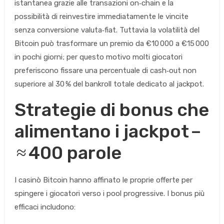
istantanea grazie alle transazioni on‑chain e la
possibilità di reinvestire immediatamente le vincite
senza conversione valuta‑fiat. Tuttavia la volatilità del
Bitcoin può trasformare un premio da €10 000 a €15 000
in pochi giorni; per questo motivo molti giocatori
preferiscono fissare una percentuale di cash‑out non
superiore al 30 % del bankroll totale dedicato al jackpot.
Strategie di bonus che
alimentano i jackpot –
≈ 400 parole
I casinò Bitcoin hanno affinato le proprie offerte per
spingere i giocatori verso i pool progressive. I bonus più
efficaci includono: