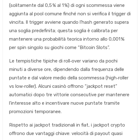
(solitamente dal 0,5 % al 1 %) di ogni scommessa viene
aggiunta al pool comune finché non si verifica il trigger di
vincita. Il trigger avviene quando l’hash generato supera
una soglia predefinita; questa soglia è calibrata per
mantenere una probabilità teorica intorno allo 0,001 %
per spin singolo su giochi come “Bitcoin Slots”.
Le tempistiche tipiche di roll‑over variano da pochi
minuti a diverse ore, dipendendo dalla frequenza delle
puntate e dal valore medio della scommessa (high‑roller
vs low‑roller). Alcuni casinò offrono “jackpot reset”
automatici dopo tre vittorie consecutive per mantenere
l’interesse alto e incentivare nuove puntate tramite
promozioni temporanee.
Rispetto ai jackpot tradizionali in fiat, i jackpot crypto
offrono due vantaggi chiave: velocità di payout quasi