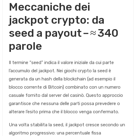
Meccaniche dei
jackpot crypto: da
seed a payout – ≈ 340
parole
Il termine “seed” indica il valore iniziale da cui parte
l’accumulo del jackpot. Nei giochi crypto la seed è
generata da un hash della blockchain (ad esempio il
blocco corrente di Bitcoin) combinato con un numero
casuale fornito dal server del casinò. Questo approccio
garantisce che nessuna delle parti possa prevedere o
alterare l’esito prima che il blocco venga confermato.
Una volta stabilita la seed, il jackpot cresce secondo un
algoritmo progressivo: una percentuale fissa