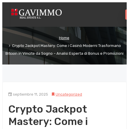
Home
Crypto Jackpot Mastery: Come i Casinò Moderni Trasformano
Bitcoin in Vincite da Sogno – Analisi Esperta di Bonus e Promozioni
septiembre 11, 2025
Uncategorized
Crypto Jackpot
Mastery: Come i