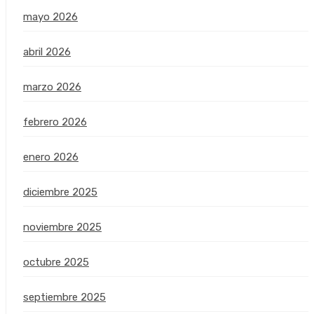
mayo 2026
abril 2026
marzo 2026
febrero 2026
enero 2026
diciembre 2025
noviembre 2025
octubre 2025
septiembre 2025