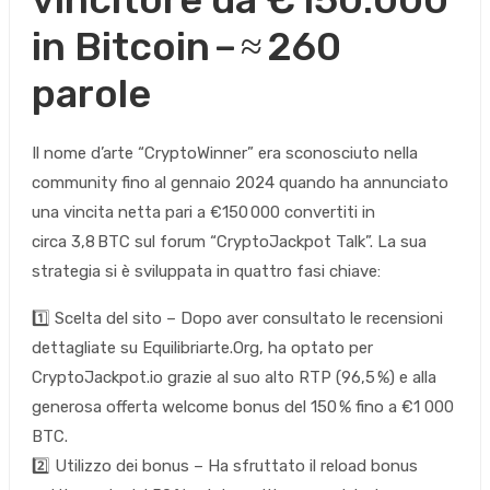
in Bitcoin – ≈ 260
parole
Il nome d’arte “CryptoWinner” era sconosciuto nella
community fino al gennaio 2024 quando ha annunciato
una vincita netta pari a €150 000 convertiti in
circa 3,8 BTC sul forum “CryptoJackpot Talk”. La sua
strategia si è sviluppata in quattro fasi chiave:
1️⃣ Scelta del sito – Dopo aver consultato le recensioni
dettagliate su Equilibriarte.Org, ha optato per
CryptoJackpot.io grazie al suo alto RTP (96,5 %) e alla
generosa offerta welcome bonus del 150 % fino a €1 000
BTC.
2️⃣ Utilizzo dei bonus – Ha sfruttato il reload bonus