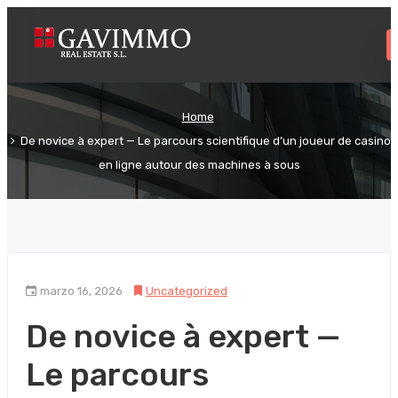
Home
De novice à expert — Le parcours scientifique d’un joueur de casino
en ligne autour des machines à sous
marzo 16, 2026
Uncategorized
De novice à expert —
Le parcours