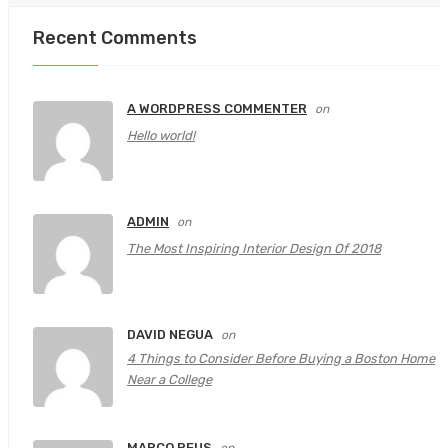
Recent Comments
A WORDPRESS COMMENTER
on
Hello world!
ADMIN
on
The Most Inspiring Interior Design Of 2018
DAVID NEGUA
on
4 Things to Consider Before Buying a Boston Home
Near a College
MARCO REUS
on