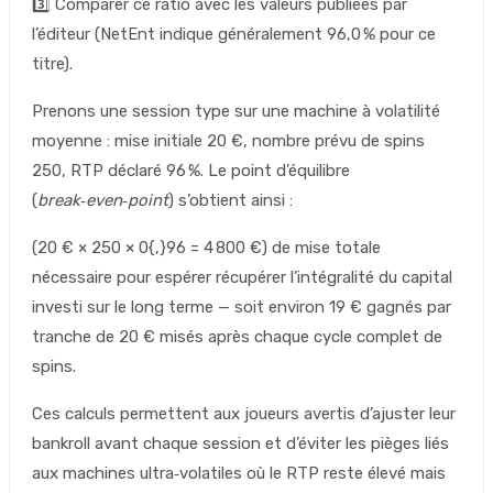
3️⃣ Comparer ce ratio avec les valeurs publiées par
l’éditeur (NetEnt indique généralement 96,0 % pour ce
titre).
Prenons une session type sur une machine à volatilité
moyenne : mise initiale 20 €, nombre prévu de spins
250, RTP déclaré 96 %. Le point d’équilibre
(
break‑even‑point
) s’obtient ainsi :
(20 € × 250 × 0{,}96 = 4 800 €) de mise totale
nécessaire pour espérer récupérer l’intégralité du capital
investi sur le long terme — soit environ 19 € gagnés par
tranche de 20 € misés après chaque cycle complet de
spins.
Ces calculs permettent aux joueurs avertis d’ajuster leur
bankroll avant chaque session et d’éviter les pièges liés
aux machines ultra‑volatiles où le RTP reste élevé mais