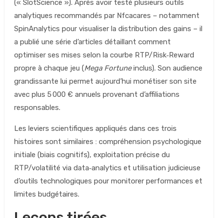
(« SlotScience »). Après avoir testé plusieurs outils
analytiques recommandés par Nfcacares – notamment
SpinAnalytics pour visualiser la distribution des gains – il
a publié une série d’articles détaillant comment
optimiser ses mises selon la courbe RTP/Risk‑Reward
propre à chaque jeu (
Mega Fortune
inclus). Son audience
grandissante lui permet aujourd’hui monétiser son site
avec plus 5 000 € annuels provenant d’affiliations
responsables.
Les leviers scientifiques appliqués dans ces trois
histoires sont similaires : compréhension psychologique
initiale (biais cognitifs), exploitation précise du
RTP/volatilité via data‑analytics et utilisation judicieuse
d’outils technologiques pour monitorer performances et
limites budgétaires.
Leçons tirées