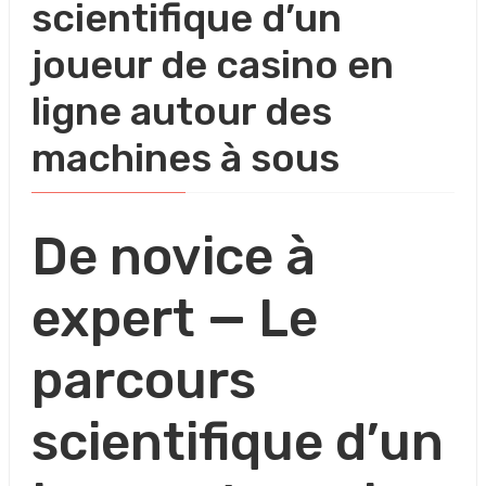
scientifique d’un
joueur de casino en
ligne autour des
machines à sous
De novice à
expert — Le
parcours
scientifique d’un