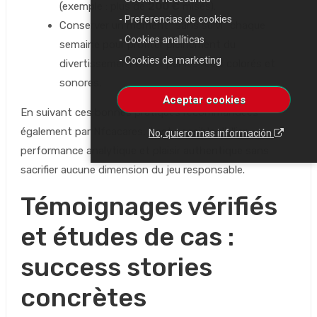
(exemple : plus de
200 €
misés).
- Preferencias de cookies
Conserver un moment “sans suivi” chaque
- Cookies analíticas
semaine pour profiter pleinement du
- Cookies de marketing
divertissement offert par les reels colorés et
sonores.
Aceptar cookies
En suivant ces bonnes pratiques recommandées
également par Nfcacares, il est possible d’allier
No, quiero mas información
performance analytique et plaisir authentique sans
sacrifier aucune dimension du jeu responsable.
Témoignages vérifiés
et études de cas :
success stories
concrètes