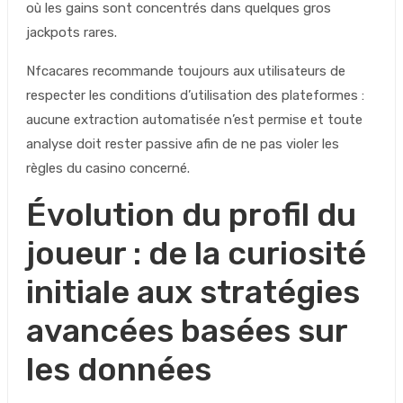
où les gains sont concentrés dans quelques gros
jackpots rares.
Nfcacares recommande toujours aux utilisateurs de
respecter les conditions d’utilisation des plateformes :
aucune extraction automatisée n’est permise et toute
analyse doit rester passive afin de ne pas violer les
règles du casino concerné.
Évolution du profil du
joueur : de la curiosité
initiale aux stratégies
avancées basées sur
les données