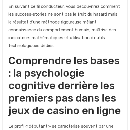
En suivant ce fil conducteur, vous découvrirez comment
les success‑stories ne sont pas le fruit du hasard mais
le résultat d’une méthode rigoureuse mêlant
connaissance du comportement humain, maîtrise des
indicateurs mathématiques et utilisation d’outils
technologiques dédiés.
Comprendre les bases
: la psychologie
cognitive derrière les
premiers pas dans les
jeux de casino en ligne
Le profil « débutant » se caractérise souvent par une