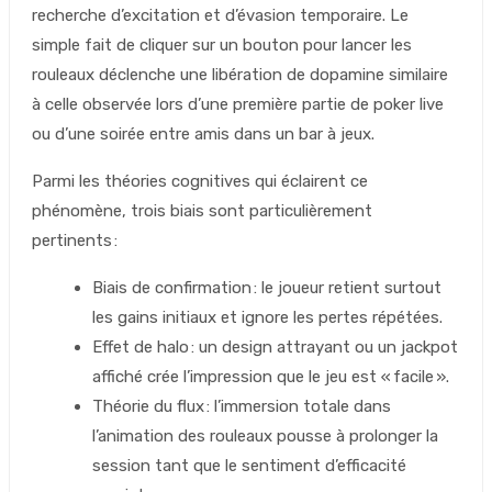
recherche d’excitation et d’évasion temporaire. Le
simple fait de cliquer sur un bouton pour lancer les
rouleaux déclenche une libération de dopamine similaire
à celle observée lors d’une première partie de poker live
ou d’une soirée entre amis dans un bar à jeux.
Parmi les théories cognitives qui éclairent ce
phénomène, trois biais sont particulièrement
pertinents :
Biais de confirmation : le joueur retient surtout
les gains initiaux et ignore les pertes répétées.
Effet de halo : un design attrayant ou un jackpot
affiché crée l’impression que le jeu est « facile ».
Théorie du flux : l’immersion totale dans
l’animation des rouleaux pousse à prolonger la
session tant que le sentiment d’efficacité