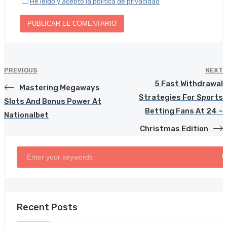
He leído y acepto la política de privacidad
PREVIOUS
NEXT
5 Fast Withdrawal
Mastering Megaways
Strategies For Sports
Slots And Bonus Power At
Betting Fans At 24 –
Nationalbet
Christmas Edition
Recent Posts