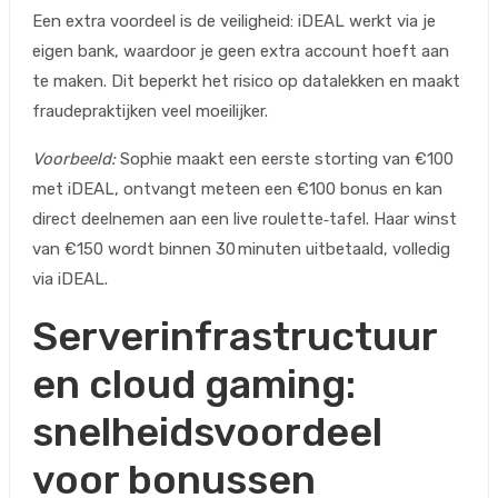
Een extra voordeel is de veiligheid: iDEAL werkt via je
eigen bank, waardoor je geen extra account hoeft aan
te maken. Dit beperkt het risico op datalekken en maakt
fraudepraktijken veel moeilijker.
Voorbeeld:
Sophie maakt een eerste storting van €100
met iDEAL, ontvangt meteen een €100 bonus en kan
direct deelnemen aan een live roulette‑tafel. Haar winst
van €150 wordt binnen 30 minuten uitbetaald, volledig
via iDEAL.
Serverinfrastructuur
en cloud gaming:
snelheidsvoordeel
voor bonussen