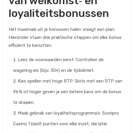
van welkomst‑ en
loyaliteitsbonussen
Het maximale uit je bonussen halen vraagt een plan.
Hieronder staan drie praktische stappen om elke bonus
efficiënt te benutten:
Lees de voorwaarden eerst: Controleer de
wagering‑eis (bijv. 30×) en de tijdslimiet.
Kies spellen met hoge RTP: Slots met een RTP van
96 % of hoger geven je een betere kans om de bonus
te draaien.
Maak gebruik van loyaliteitsprogramma’s: Scoripro
Casino 1 biedt punten voor elke inzet, die later