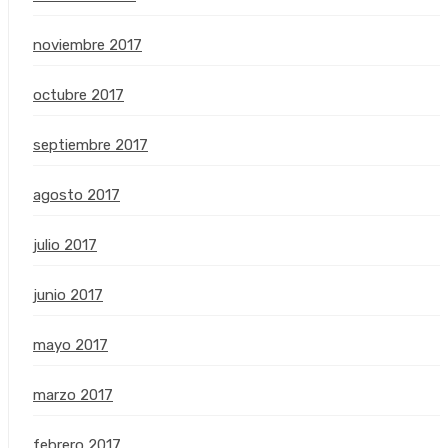
noviembre 2017
octubre 2017
septiembre 2017
agosto 2017
julio 2017
junio 2017
mayo 2017
marzo 2017
febrero 2017