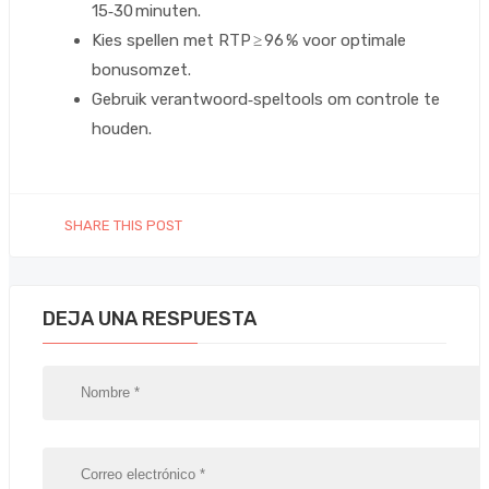
15‑30 minuten.
Kies spellen met RTP ≥ 96 % voor optimale
bonusomzet.
Gebruik verantwoord‑speltools om controle te
houden.
SHARE THIS POST
DEJA UNA RESPUESTA