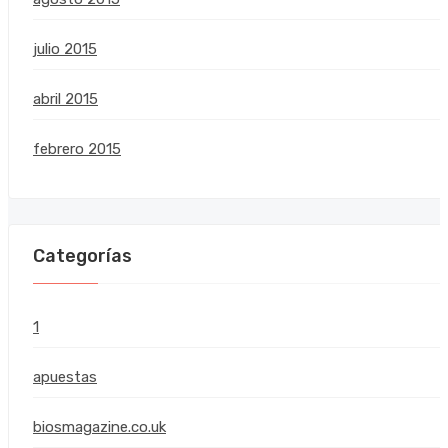
julio 2015
abril 2015
febrero 2015
Categorías
1
apuestas
biosmagazine.co.uk