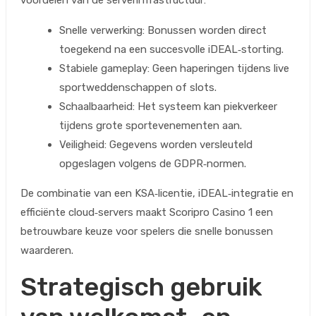
voordelen van de serverinfrastructuur:
Snelle verwerking: Bonussen worden direct
toegekend na een succesvolle iDEAL‑storting.
Stabiele gameplay: Geen haperingen tijdens live
sportweddenschappen of slots.
Schaalbaarheid: Het systeem kan piekverkeer
tijdens grote sportevenementen aan.
Veiligheid: Gegevens worden versleuteld
opgeslagen volgens de GDPR‑normen.
De combinatie van een KSA‑licentie, iDEAL‑integratie en
efficiënte cloud‑servers maakt Scoripro Casino 1 een
betrouwbare keuze voor spelers die snelle bonussen
waarderen.
Strategisch gebruik