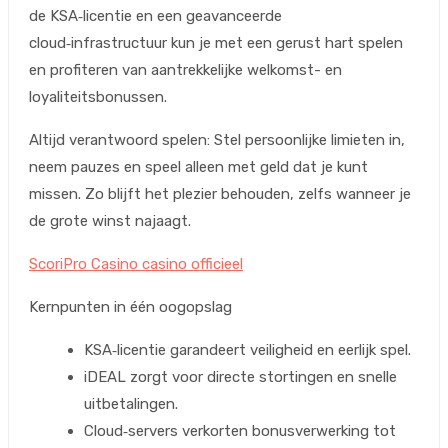
de KSA‑licentie en een geavanceerde
cloud‑infrastructuur kun je met een gerust hart spelen
en profiteren van aantrekkelijke welkomst- en
loyaliteitsbonussen.
Altijd verantwoord spelen: Stel persoonlijke limieten in,
neem pauzes en speel alleen met geld dat je kunt
missen. Zo blijft het plezier behouden, zelfs wanneer je
de grote winst najaagt.
ScoriPro Casino casino officieel
Kernpunten in één oogopslag
KSA‑licentie garandeert veiligheid en eerlijk spel.
iDEAL zorgt voor directe stortingen en snelle
uitbetalingen.
Cloud‑servers verkorten bonusverwerking tot