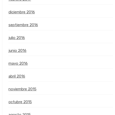
diciembre 2016
septiembre 2016
julio 2016
junio 2016
mayo 2016
abril 2016
noviembre 2015
octubre 2015
agosto 2015