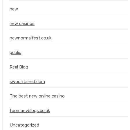
new
new casinos
newnormalfest.co.uk
public
Real Blog
swoontalent.com
The best new online casino
toomanyblogs.co.uk
Uncategorized