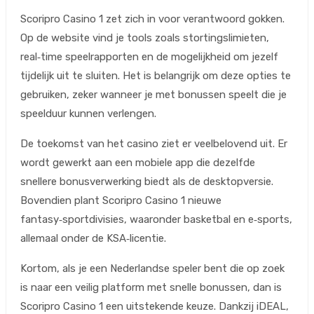
Scoripro Casino 1 zet zich in voor verantwoord gokken.
Op de website vind je tools zoals stortingslimieten,
real‑time speelrapporten en de mogelijkheid om jezelf
tijdelijk uit te sluiten. Het is belangrijk om deze opties te
gebruiken, zeker wanneer je met bonussen speelt die je
speelduur kunnen verlengen.
De toekomst van het casino ziet er veelbelovend uit. Er
wordt gewerkt aan een mobiele app die dezelfde
snellere bonusverwerking biedt als de desktopversie.
Bovendien plant Scoripro Casino 1 nieuwe
fantasy‑sportdivisies, waaronder basketbal en e‑sports,
allemaal onder de KSA‑licentie.
Kortom, als je een Nederlandse speler bent die op zoek
is naar een veilig platform met snelle bonussen, dan is
Scoripro Casino 1 een uitstekende keuze. Dankzij iDEAL,