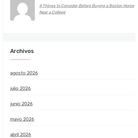
4 Things to Consider Before Buying a Boston Home
Near a College
Archivos
agosto 2026
julio 2026
junio 2026
mayo 2026
abril 2026