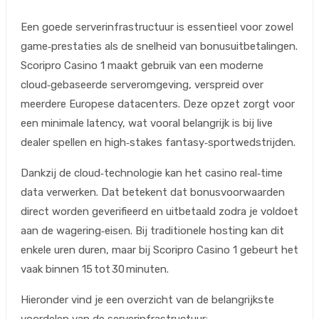
Een goede serverinfrastructuur is essentieel voor zowel
game‑prestaties als de snelheid van bonusuitbetalingen.
Scoripro Casino 1 maakt gebruik van een moderne
cloud‑gebaseerde serveromgeving, verspreid over
meerdere Europese datacenters. Deze opzet zorgt voor
een minimale latency, wat vooral belangrijk is bij live
dealer spellen en high‑stakes fantasy‑sportwedstrijden.
Dankzij de cloud‑technologie kan het casino real‑time
data verwerken. Dat betekent dat bonusvoorwaarden
direct worden geverifieerd en uitbetaald zodra je voldoet
aan de wagering‑eisen. Bij traditionele hosting kan dit
enkele uren duren, maar bij Scoripro Casino 1 gebeurt het
vaak binnen 15 tot 30 minuten.
Hieronder vind je een overzicht van de belangrijkste