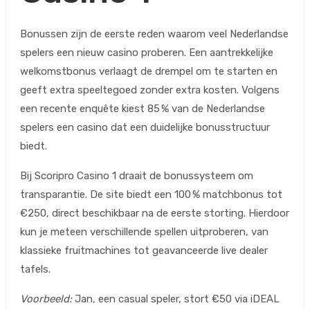
Bonussen zijn de eerste reden waarom veel Nederlandse
spelers een nieuw casino proberen. Een aantrekkelijke
welkomstbonus verlaagt de drempel om te starten en
geeft extra speeltegoed zonder extra kosten. Volgens
een recente enquête kiest 85 % van de Nederlandse
spelers een casino dat een duidelijke bonusstructuur
biedt.
Bij Scoripro Casino 1 draait de bonussysteem om
transparantie. De site biedt een 100 % matchbonus tot
€250, direct beschikbaar na de eerste storting. Hierdoor
kun je meteen verschillende spellen uitproberen, van
klassieke fruitmachines tot geavanceerde live dealer
tafels.
Voorbeeld:
Jan, een casual speler, stort €50 via iDEAL