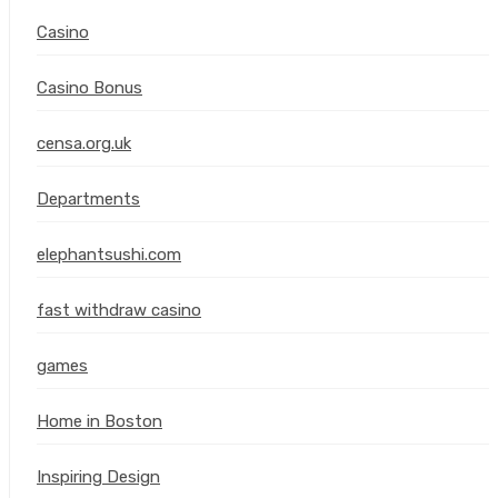
Casino
Casino Bonus
censa.org.uk
Departments
elephantsushi.com
fast withdraw casino
games
Home in Boston
Inspiring Design