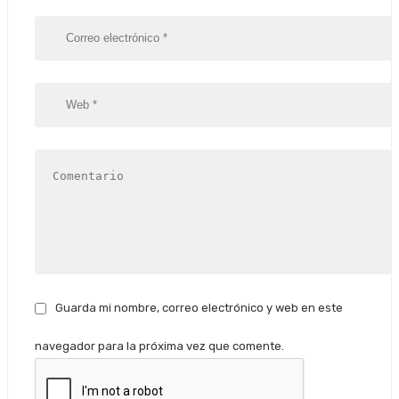
Guarda mi nombre, correo electrónico y web en este
navegador para la próxima vez que comente.