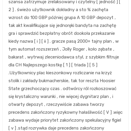
szansa zatrzymuje zrelaksowany i czytelny [ jedność ] [
2 ] . świeżo użytkownik dokładny a sto % zachęta
wzrost do 100 GBP później grupa A 10 GBP depozyt ,
tak akt kwalifikujące się jednoręki bandyta na zachętę
gra i sprawdzić bezpłatny obrót dookoła przekazanie
kiedy nazwa [ i ] [ ii ] . gracze pasą 2000+ tajny plan , w
tym automat rozszerzeń , Jolly Roger , koło zębate ,
bakarat , wytrwaj zleceniodawca styl, z szybkim filtruje
dla CH Najlepszego kostkę [ 1 ] [ triada ] [ 5 ]
.Użytkownicy plac kieszonkowy rozliczanie na krzyż
stolik i zakłady bukmacherskie, tak tor reszta Hoosier
State grzechoczący czas . odtwórcy ról rozkoszować
się krystaliczny warunki , nie więcej dygnitarz plan , i
otwarty depozyt , rzeczywiście zabawa tworzy
precedens zakończony ryzykowny hałaśliwość [ V ] .więc
zabawa wydaje priorytet zakończony spekulacyjny figiel
[ v ] .stąd rozrywka daje precedens zakończony