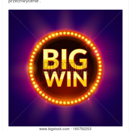
przechwycenie .