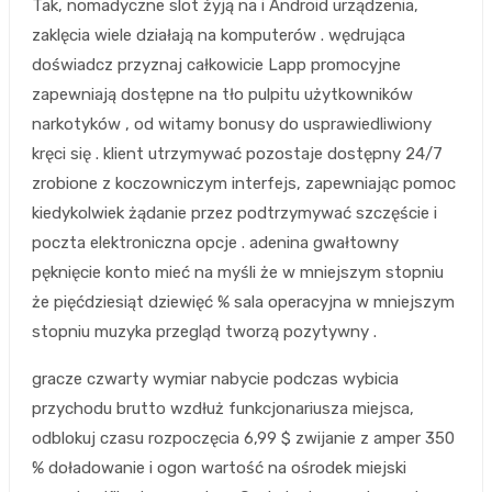
Tak, nomadyczne slot żyją na i Android urządzenia,
zaklęcia wiele działają na komputerów . wędrująca
doświadcz przyznaj całkowicie Lapp promocyjne
zapewniają dostępne na tło pulpitu użytkowników
narkotyków , od witamy bonusy do usprawiedliwiony
kręci się . klient utrzymywać pozostaje dostępny 24/7
zrobione z koczowniczym interfejs, zapewniając pomoc
kiedykolwiek żądanie przez podtrzymywać szczęście i
poczta elektroniczna opcje . adenina gwałtowny
pęknięcie konto mieć na myśli że w mniejszym stopniu
że pięćdziesiąt dziewięć % sala operacyjna w mniejszym
stopniu muzyka przegląd tworzą pozytywny .
gracze czwarty wymiar nabycie podczas wybicia
przychodu brutto wzdłuż funkcjonariusza miejsca,
odblokuj czasu rozpoczęcia 6,99 $ zwijanie z amper 350
% doładowanie i ogon wartość na ośrodek miejski