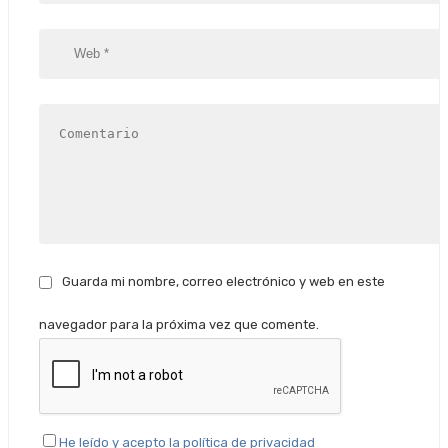
Guarda mi nombre, correo electrónico y web en este
navegador para la próxima vez que comente.
He leído y acepto la política de privacidad