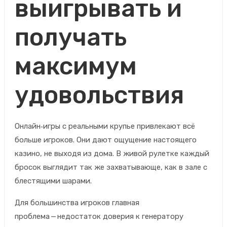
выигрывать и
получать
максимум
удовольствия
Онлайн‑игры с реальными крупье привлекают всё
больше игроков. Они дают ощущение настоящего
казино, не выходя из дома. В живой рулетке каждый
бросок выглядит так же захватывающе, как в зале с
блестящими шарами.
Для большинства игроков главная
проблема — недостаток доверия к генератору