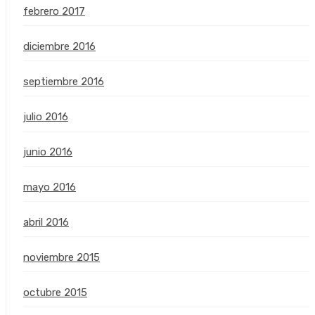
febrero 2017
diciembre 2016
septiembre 2016
julio 2016
junio 2016
mayo 2016
abril 2016
noviembre 2015
octubre 2015