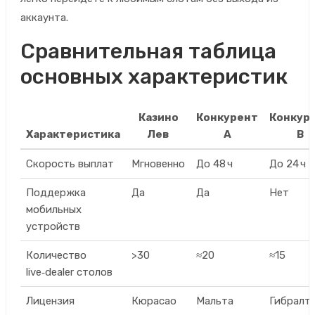
аккаунта.
Сравнительная таблица
основных характеристик
Казино
Конкурент
Конкур
Характеристика
Лев
A
B
Скорость выплат
Мгновенно
До 48 ч
До 24 ч
Поддержка
Да
Да
Нет
мобильных
устройств
Количество
>30
≈20
≈15
live‑dealer столов
Лицензия
Кюрасао
Мальта
Гибралт