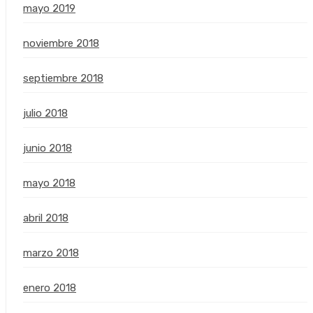
mayo 2019
noviembre 2018
septiembre 2018
julio 2018
junio 2018
mayo 2018
abril 2018
marzo 2018
enero 2018