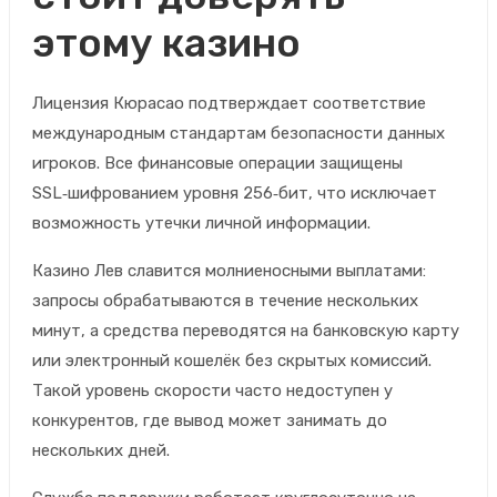
этому казино
Лицензия Кюрасао подтверждает соответствие
международным стандартам безопасности данных
игроков. Все финансовые операции защищены
SSL‑шифрованием уровня 256‑бит, что исключает
возможность утечки личной информации.
Казино Лев славится молниеносными выплатами:
запросы обрабатываются в течение нескольких
минут, а средства переводятся на банковскую карту
или электронный кошелёк без скрытых комиссий.
Такой уровень скорости часто недоступен у
конкурентов, где вывод может занимать до
нескольких дней.