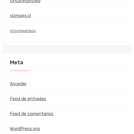
Uncategorized
vizmaxx.cl
στοιχηματικες
Meta
Acceder
Feed de entradas
Feed de comentarios
WordPress.org