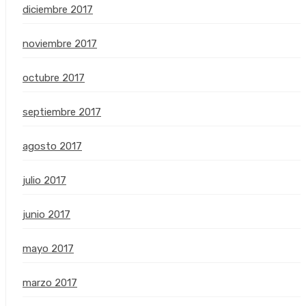
diciembre 2017
noviembre 2017
octubre 2017
septiembre 2017
agosto 2017
julio 2017
junio 2017
mayo 2017
marzo 2017