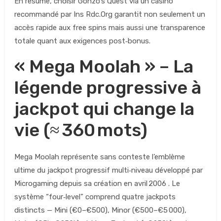
En résumé, choisir Gonzo’s Quest via un casino
recommandé par Ins Rdc.Org garantit non seulement un
accès rapide aux free spins mais aussi une transparence
totale quant aux exigences post‑bonus.
« Mega Moolah » – La
légende progressive à
jackpot qui change la
vie (≈ 360 mots)
Mega Moolah représente sans conteste l’emblème
ultime du jackpot progressif multi‑niveau développé par
Microgaming depuis sa création en avril 2006 . Le
système “four‑level” comprend quatre jackpots
distincts — Mini (€0–€500), Minor (€500–€5 000),