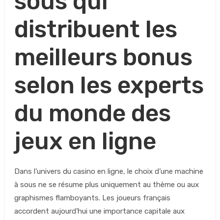
sous qui
distribuent les
meilleurs bonus
selon les experts
du monde des
jeux en ligne
Dans l’univers du casino en ligne, le choix d’une machine
à sous ne se résume plus uniquement au thème ou aux
graphismes flamboyants. Les joueurs français
accordent aujourd’hui une importance capitale aux