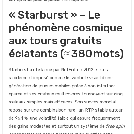
« Starburst » – Le
phénomène cosmique
aux tours gratuits
éclatants (≈ 380 mots)
Starburst a été lancé par NetEnt en 2012 et s’est
rapidement imposé comme le symbole visuel d’une
génération de joueurs mobiles grâce à son interface
épurée et ses cristaux multicolores tournoyant sur cinq
rouleaux simples mais efficaces. Son succès mondial
repose sur une combinaison rare : un RTP stable autour
de 96,1 %, une volatilité faible qui assure fréquemment
des gains modestes et surtout un système de
free‑spin