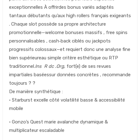
exceptionnelles À offrirdes bonus variés adaptés
tantaux débutants qu’aux high rollers français exigeants
. Chaque slot possède sa propre architecture
promotionnelle—welcome bonuses massifs , free spins
personnalisables , cash‑back ciblés ou jackpots
progressifs colossaux—et requiert donc une analyse fine
bien supérieureau simple critère esthétique ou RTP
traditionnel.
Ins R dc .Org
, fort(e) de ses revues
impartiales baséessur données concrètes , recommande
toujours ? ?
De manière synthétique :
• Starburst excelle côté volatilité basse & accessibilité
mobile
• Gonzo’s Quest marie avalanche dynamique &
multiplicateur escaladable