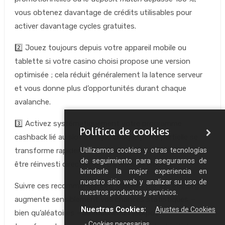
vous obtenez davantage de crédits utilisables pour
activer davantage cycles gratuites.
2️⃣ Jouez toujours depuis votre appareil mobile ou
tablette si votre casino choisi propose une version
optimisée ; cela réduit généralement la latence serveur
et vous donne plus d’opportunités durant chaque
avalanche.
3️⃣ Activez systématiquement votre programme
Política de cookies
cashback lié au slot afin que chaque perte partielle se
transforme rapidement en crédit additionnel pouvant
Utilizamos cookies y otras tecnologías
de seguimiento para asegurarnos de
être réinvesti directement dans Mega Moolah.*
brindarle la mejor experiencia en
nuestro sitio web y analizar su uso de
Suivre ces recommandations validées par Ins Rdc.Org
nuestros productos y servicios.
augmente sensiblement vos chances statistiques —
Nuestras Cookies:
Ajustes de Cookies
bien qu’aléatoires —de toucher un jackpot
- Cookies necesarias