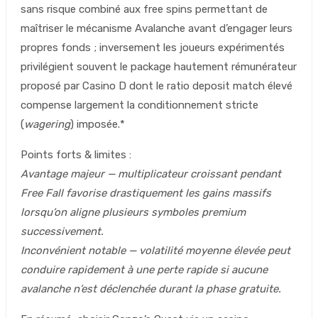
sans risque combiné aux free spins permettant de
maîtriser le mécanisme Avalanche avant d’engager leurs
propres fonds ; inversement les joueurs expérimentés
privilégient souvent le package hautement rémunérateur
proposé par Casino D dont le ratio deposit match élevé
compense largement la conditionnement stricte
(
wagering
) imposée.*
Points forts & limites :
Avantage majeur — multiplicateur croissant pendant
Free Fall favorise drastiquement les gains massifs
lorsqu’on aligne plusieurs symboles premium
successivement.
Inconvénient notable — volatilité moyenne élevée peut
conduire rapidement à une perte rapide si aucune
avalanche n’est déclenchée durant la phase gratuite.