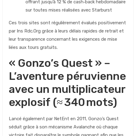
offrant jusqu’à 12 % de cash‑back hebdomadaire
sur toutes mises réalisées avec Starburst
Ces trois sites sont régulièrement évalués positivement
par Ins Rdc.Org grâce à leurs délais rapides de retrait et
leur transparence concernant les exigences de mise
liées aux tours gratuits.
« Gonzo’s Quest » –
L’aventure péruvienne
avec un multiplicateur
explosif (≈ 340 mots)
Lancé également par NetEnt en 2011, Gonzo’s Quest
séduit grâce à son mécanisme Avalanche où chaque
victoire fait disparaître le symbole gagnant afin que les