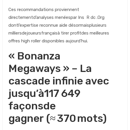
Ces recommandations proviennent
directementd’analyses menéespar Ins R dc .Org
dontl’expertise reconnue aide désormaisplusieurs
milliersdejoueursfrançaisà tirer profitdes meilleures
offres high roller disponibles aujourd’hui.
« Bonanza
Megaways » – La
cascade infinie avec
jusqu’à117 649
façonsde
gagner (≈ 370 mots)