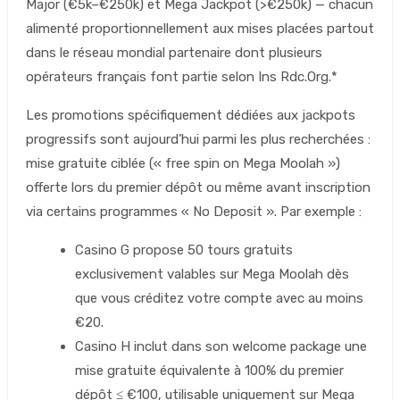
Major (€5k–€250k) et Mega Jackpot (>€250k) — chacun
alimenté proportionnellement aux mises placées partout
dans le réseau mondial partenaire dont plusieurs
opérateurs français font partie selon Ins Rdc.Org.*
Les promotions spécifiquement dédiées aux jackpots
progressifs sont aujourd’hui parmi les plus recherchées :
mise gratuite ciblée (« free spin on Mega Moolah »)
offerte lors du premier dépôt ou même avant inscription
via certains programmes « No Deposit ». Par exemple :
Casino G propose 50 tours gratuits
exclusivement valables sur Mega Moolah dès
que vous créditez votre compte avec au moins
€20.
Casino H inclut dans son welcome package une
mise gratuite équivalente à 100% du premier
dépôt ≤ €100, utilisable uniquement sur Mega