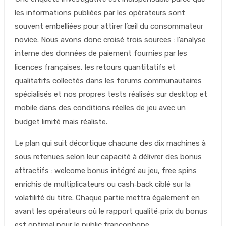
les informations publiées par les opérateurs sont
souvent embelliées pour attirer l’œil du consommateur
novice. Nous avons donc croisé trois sources : l’analyse
interne des données de paiement fournies par les
licences françaises, les retours quantitatifs et
qualitatifs collectés dans les forums communautaires
spécialisés et nos propres tests réalisés sur desktop et
mobile dans des conditions réelles de jeu avec un
budget limité mais réaliste.
Le plan qui suit décortique chacune des dix machines à
sous retenues selon leur capacité à délivrer des bonus
attractifs : welcome bonus intégré au jeu, free spins
enrichis de multiplicateurs ou cash‑back ciblé sur la
volatilité du titre. Chaque partie mettra également en
avant les opérateurs où le rapport qualité‑prix du bonus
est optimal pour le public francophone.