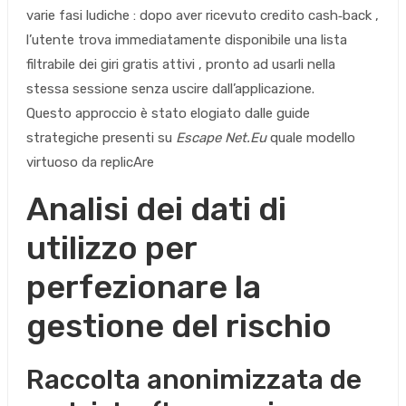
varie fasi ludiche : dopo aver ricevuto credito cash‑back ,
l’utente trova immediatamente disponibile una lista
filtrabile dei giri gratis attivi , pronto ad usarli nella
stessa sessione senza uscire dall’applicazione.
Questo approccio è stato elogiato dalle guide
strategiche presenti su
Escape Net.Eu
quale modello
virtuoso da replicAre
Analisi dei dati di
utilizzo per
perfezionare la
gestione del rischio
Raccolta anonimizzata de