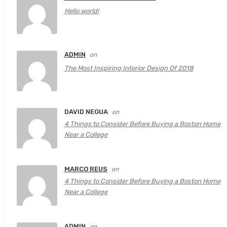
Hello world!
ADMIN
on
The Most Inspiring Interior Design Of 2018
DAVID NEGUA
on
4 Things to Consider Before Buying a Boston Home
Near a College
MARCO REUS
on
4 Things to Consider Before Buying a Boston Home
Near a College
ADMIN
on