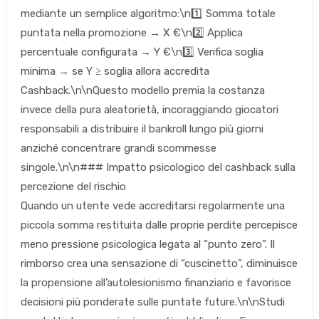
mediante un semplice algoritmo:\n1️⃣ Somma totale
puntata nella promozione → X €\n2️⃣ Applica
percentuale configurata → Y €\n3️⃣ Verifica soglia
minima → se Y ≥ soglia allora accredita
Cashback.\n\nQuesto modello premia la costanza
invece della pura aleatorietà, incoraggiando giocatori
responsabili a distribuire il bankroll lungo più giorni
anziché concentrare grandi scommesse
singole.\n\n### Impatto psicologico del cashback sulla
percezione del rischio
Quando un utente vede accreditarsi regolarmente una
piccola somma restituita dalle proprie perdite percepisce
meno pressione psicologica legata al “punto zero”. Il
rimborso crea una sensazione di “cuscinetto”, diminuisce
la propensione all’autolesionismo finanziario e favorisce
decisioni più ponderate sulle puntate future.\n\nStudi