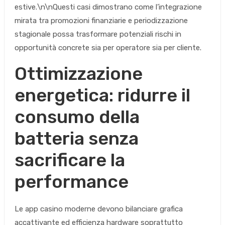
estive.\n\nQuesti casi dimostrano come l’integrazione
mirata tra promozioni finanziarie e periodizzazione
stagionale possa trasformare potenziali rischi in
opportunità concrete sia per operatore sia per cliente.
Ottimizzazione
energetica: ridurre il
consumo della
batteria senza
sacrificare la
performance
Le app casino moderne devono bilanciare grafica
accattivante ed efficienza hardware soprattutto