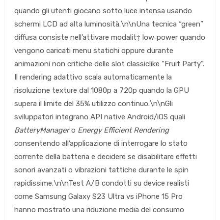
quando gli utenti giocano sotto luce intensa usando
schermi LCD ad alta luminosità.\n\nUna tecnica “green”
diffusa consiste nell’attivare modalit‡ low‑power quando
vengono caricati menu statichi oppure durante
animazioni non critiche delle slot classic​­​like “Fruit Party”.
Il rendering adattivo scala automaticamente la
risoluzione texture dal 1080p a 720p quando la GPU
supera il limite del 35% utilizzo continuo.\n\nGli
sviluppatori integrano API native Android/iOS quali
BatteryManager
o
Energy Efficient Rendering
consentendo all’applicazione di interrogare lo stato
corrente della batteria e decidere se disabilitare effetti
sonori avanzati o vibrazioni tattiche durante le spin
rapidissime.\n\nTest A/B condotti su device real­isti
come Samsung Galaxy S23 Ultra vs iPhone 15 Pro
hanno mostrato una riduzione media del consumo