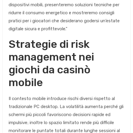
dispositivi mobili, presenteremo soluzioni tecniche per
ridurre il consumo energetico e mostreremo consigli
pratici per i giocatori che desiderano godersi un’estate
digitale sicura e profittevole.“
Strategie di risk
management nei
giochi da casinò
mobile
Il contesto mobile introduce rischi diversi rispetto al
tradizionale PC desktop. La volatilità aumenta perché gli
schermi più piccoli favoriscono decisioni rapide ed
impulsive; inoltre lo spazio limitato rende più difficile
monitorare le puntate totali durante lunghe sessioni al