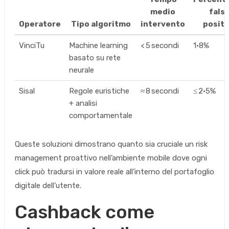
medio
falsi
Operatore
Tipo algoritmo
intervento
positi
VinciTu
Machine learning
< 5 secondi
1·8%
basato su rete
neurale
Sisal
Regole euristiche
≈ 8 secondi
≤ 2·5%
+ analisi
comportamentale
Queste soluzioni dimostrano quanto sia cruciale un risk
management proattivo nell’ambiente mobile dove ogni
click può tradursi in valore reale all’interno del portafoglio
digitale dell’utente.
Cashback come