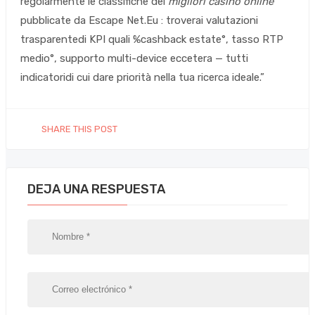
regolarmente le classifiche dei
migliori casinò online
pubblicate da Escape Net.Eu : troverai valutazioni
trasparentedi KPI quali %cashback estate°, tasso RTP
medio°, supporto multi-device eccetera — tutti
indicatoridi cui dare priorità nella tua ricerca ideale.”
SHARE THIS POST
DEJA UNA RESPUESTA