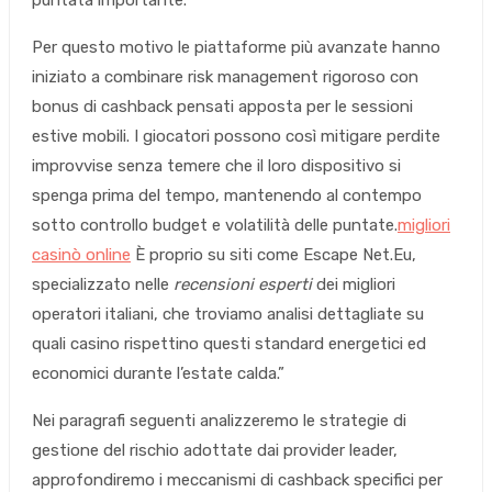
puntata importante.
Per questo motivo le piattaforme più avanzate hanno
iniziato a combinare risk management rigoroso con
bonus di cashback pensati apposta per le sessioni
estive mobili. I giocatori possono così mitigare perdite
improvvise senza temere che il loro dispositivo si
spenga prima del tempo, mantenendo al contempo
sotto controllo budget e volatilità delle puntate.
migliori
casinò online
È proprio su siti come Escape Net.Eu,
specializzato nelle
recensioni esperti
dei migliori
operatori italiani, che troviamo analisi dettagliate su
quali casino rispettino questi standard energetici ed
economici durante l’estate calda.”
Nei paragrafi seguenti analizzeremo le strategie di
gestione del rischio adottate dai provider leader,
approfondiremo i meccanismi di cashback specifici per