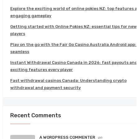
Explore the exciting world of online pokies NZ: top features a
engaging gameplay
Getting started with Online Pokies NZ: essential tips for new
players
Play on the go with the Fair Go Casino Australia Android app: 
seamless
Instant Withdrawal Casino Canada in 2026: fast payouts and
exciting features every player
Fast withdrawal casinos Canada: Understanding crypto
withdrawal and payment security
Recent Comments
A WORDPRESS COMMENTER
on