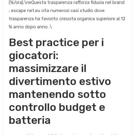
(%/ora).\neQuesta trasparenza rafforza fiducia nel brand
; escape net.eu cita numerosi casi studio dove
trasparenza ha favorito crescita organica superiore al ​12
% anno dopo anno .\
Best practice per i
giocatori:
massimizzare il
divertimento estivo
mantenendo sotto
controllo budget e
batteria