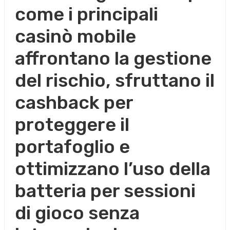
come i principali
casinò mobile
affrontano la gestione
del rischio, sfruttano il
cashback per
proteggere il
portafoglio e
ottimizzano l’uso della
batteria per sessioni
di gioco senza