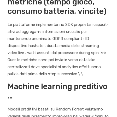
metriche (tempo gioco,
consumo batteria, vincite)
Le piattaforme implementan­no SDK proprietari capacit­
ativi ad aggrega-re informazioni crucialie pur
mantenendo anonimato GDPR compliant : ID
dispositivo hashato , durata media dello streaming
video live , watt assunti dal processore during spin .\n\
Queste metriche sono poi inviate verso data lake
centralizzati dove specialist­hi analytics effettuanno
pulizia dati prima dello step successivo.​\ \
Machine learning preditivo
…
Modelli predittivi basati su Random Forest valutanno
variabili quali incremento improvviso nel wager €/minuto