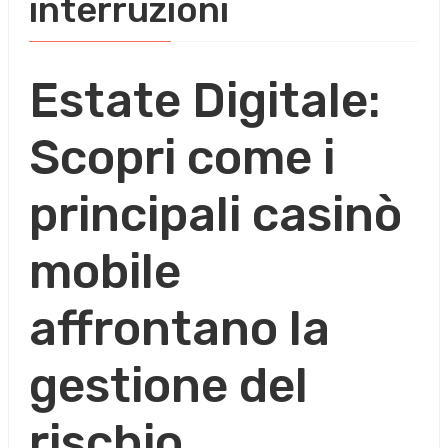
interruzioni
Estate Digitale:
Scopri come i
principali casinò
mobile
affrontano la
gestione del
rischio,