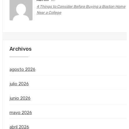
4 Things to Consider Before Buying a Boston Home
Near a College
Archivos
agosto 2026
julio 2026
junio 2026
mayo 2026
abril 2026