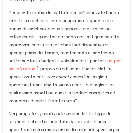
puntata importante.
Per questo motivo le piattaforme più avanzate hanno
iniziato a combinare risk management rigoroso con
bonus di cashback pensati apposta per le sessioni
estive mobili. I giocatori possono così mitigare perdite
improvvise senza temere che il loro dispositivo si
spenga prima del tempo, mantenendo al contempo
sotto controllo budget e volatilità delle puntate.
migliori
casinò online
È proprio su siti come Escape Net.Eu,
specializzato nelle
recensioni esperti
dei migliori
operatori italiani, che troviamo analisi dettagliate su
quali casino rispettino questi standard energetici ed
economici durante l’estate calda.”
Nei paragrafi seguenti analizzeremo le strategie di
gestione del rischio adottate dai provider leader,
approfondiremo i meccanismi di cashback specifici per