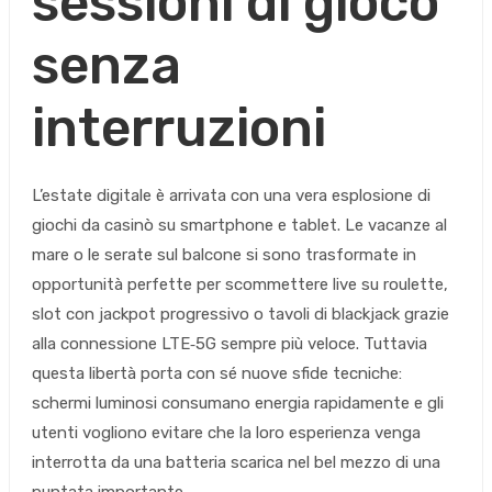
sessioni di gioco
senza
interruzioni
L’estate digitale è arrivata con una vera esplosione di
giochi da casinò su smartphone e tablet. Le vacanze al
mare o le serate sul balcone si sono trasformate in
opportunità perfette per scommettere live su roulette,
slot con jackpot progressivo o tavoli di blackjack grazie
alla connessione LTE‑5G sempre più veloce. Tuttavia
questa libertà porta con sé nuove sfide tecniche:
schermi luminosi consumano energia rapidamente e gli
utenti vogliono evitare che la loro esperienza venga
interrotta da una batteria scarica nel bel mezzo di una