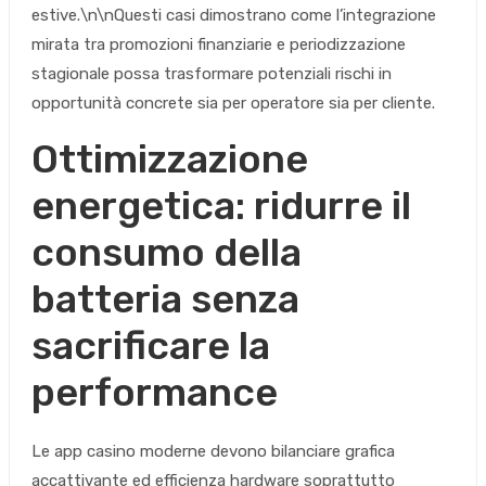
estive.\n\nQuesti casi dimostrano come l’integrazione
mirata tra promozioni finanziarie e periodizzazione
stagionale possa trasformare potenziali rischi in
opportunità concrete sia per operatore sia per cliente.
Ottimizzazione
energetica: ridurre il
consumo della
batteria senza
sacrificare la
performance
Le app casino moderne devono bilanciare grafica
accattivante ed efficienza hardware soprattutto