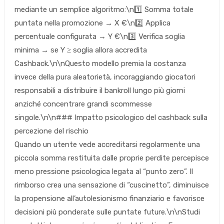
mediante un semplice algoritmo:\n1️⃣ Somma totale
puntata nella promozione → X €\n2️⃣ Applica
percentuale configurata → Y €\n3️⃣ Verifica soglia
minima → se Y ≥ soglia allora accredita
Cashback.\n\nQuesto modello premia la costanza
invece della pura aleatorietà, incoraggiando giocatori
responsabili a distribuire il bankroll lungo più giorni
anziché concentrare grandi scommesse
singole.\n\n### Impatto psicologico del cashback sulla
percezione del rischio
Quando un utente vede accreditarsi regolarmente una
piccola somma restituita dalle proprie perdite percepisce
meno pressione psicologica legata al “punto zero”. Il
rimborso crea una sensazione di “cuscinetto”, diminuisce
la propensione all’autolesionismo finanziario e favorisce
decisioni più ponderate sulle puntate future.\n\nStudi