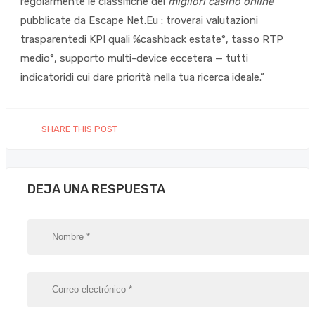
regolarmente le classifiche dei
migliori casinò online
pubblicate da Escape Net.Eu : troverai valutazioni
trasparentedi KPI quali %cashback estate°, tasso RTP
medio°, supporto multi-device eccetera — tutti
indicatoridi cui dare priorità nella tua ricerca ideale.”
SHARE THIS POST
DEJA UNA RESPUESTA