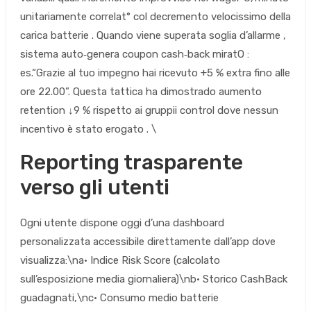
unitariamente correlat° col decremento velocissimo della
carica batterie . Quando viene superata soglia d’allarme ,
sistema auto‐genera coupon cash‑back miratO :
es.“Grazie al tuo impegno hai ricevuto +5 % extra fino alle
ore ​22​.00”. Questa tattica ha dimostrado aumento
retention ↓9 % rispetto ai gruppii control dove nessun
incentivo è stato erogato . \
Reporting trasparente
verso gli utenti
Ogni utente dispone oggi d’una dashboard
personalizzata accessibile direttamente dall’app dove
visualizza:\na• Indice Risk Score (calcolato
sull’esposizione media giornaliera)\nb• Storico CashBack
guadagnati,\nc• Consumo medio batterie