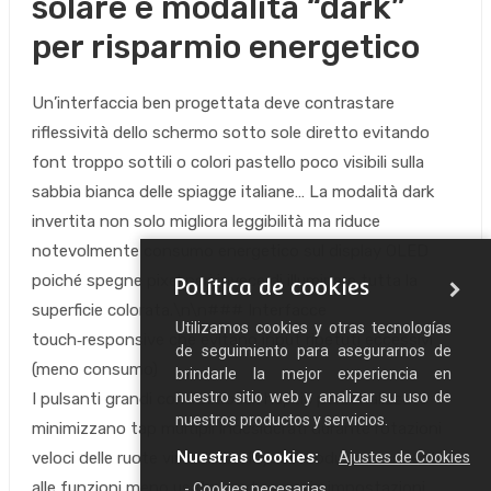
solare e modalità “dark”
per risparmio energetico
Un’interfaccia ben progettata deve contrastare
riflessività dello schermo sotto sole diretto evitando
font troppo sottili o colori pastello poco visibili sulla
sabbia bianca delle spiagge italiane… La modalità dark
invertita non solo migliora leggibilità ma riduce
notevolmente consumo energetico sul display OLED
poiché spegne pixel neri invece di illuminare tutta la
Política de cookies
superficie colorata.\n\n### Interfacce
Utilizamos cookies y otras tecnologías
touch‑responsive che evitano input ripetuti eccessivi
de seguimiento para asegurarnos de
(meno consumo)
brindarle la mejor experiencia en
nuestro sitio web y analizar su uso de
I pulsanti grandi con feedback haptic personalizzato
nuestros productos y servicios.
minimizzano tap multipli indesiderati durante rotazioni
Nuestras Cookies:
veloci delle ruote virtual… Un layout modulare consente
Ajustes de Cookies
alle funzioni meno usate — ad esempio impostazioni
- Cookies necesarias