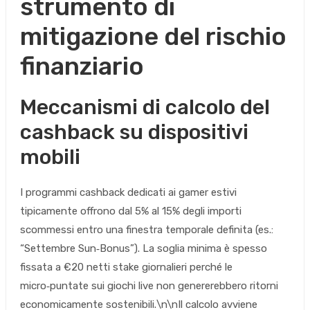
strumento di
mitigazione del rischio
finanziario
Meccanismi di calcolo del
cashback su dispositivi
mobili
I programmi cashback dedicati ai gamer estivi
tipicamente offrono dal 5% al 15% degli importi
scommessi entro una finestra temporale definita (es.:
“Settembre Sun‑Bonus”). La soglia minima è spesso
fissata a €20 netti stake giornalieri perché le
micro‑puntate sui giochi live non genererebbero ritorni
economicamente sostenibili.\n\nIl calcolo avviene