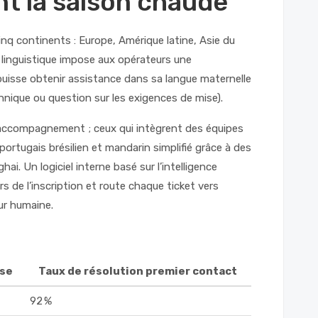
t la saison chaude
nq continents : Europe, Amérique latine, Asie du
é linguistique impose aux opérateurs une
puisse obtenir assistance dans sa langue maternelle
chnique ou question sur les exigences de mise).
’accompagnement ; ceux qui intègrent des équipes
ortugais brésilien et mandarin simplifié grâce à des
i. Un logiciel interne basé sur l’intelligence
rs de l’inscription et route chaque ticket vers
eur humaine.
se
Taux de résolution premier contact
92 %