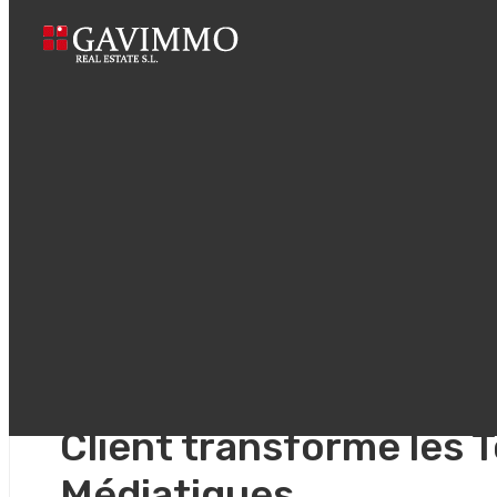
Home
Été des Champions
febrero 11, 2026
Uncategorized
Été des Champions : C
Client transforme les 
Médiatiques