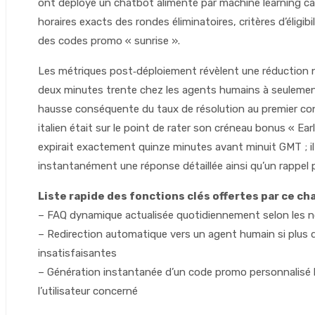
ont déployé un chatbot alimenté par machine learning ca
horaires exacts des rondes éliminatoires, critères d’éligi
des codes promo « sunrise ».
Les métriques post‑déploiement révèlent une réduction
deux minutes trente chez les agents humains à seulement
hausse conséquente du taux de résolution au premier con
italien était sur le point de rater son créneau bonus « Earl
expirait exactement quinze minutes avant minuit GMT ; il
instantanément une réponse détaillée ainsi qu’un rappel 
Liste rapide des fonctions clés offertes par ce ch
– FAQ dynamique actualisée quotidiennement selon les no
– Redirection automatique vers un agent humain si plus
insatisfaisantes
– Génération instantanée d’un code promo personnalisé 
l’utilisateur concerné