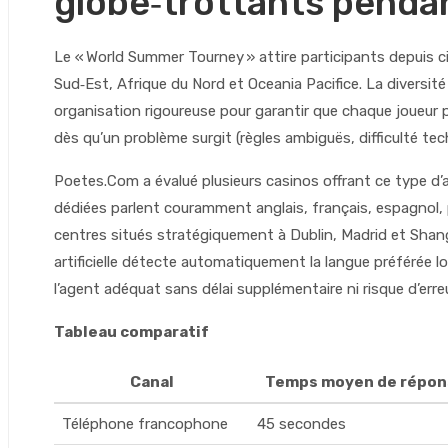
globe‑trottants pendan
Le « World Summer Tourney » attire participants depuis ci
Sud‑Est, Afrique du Nord et Oceania Pacifice. La diversit
organisation rigoureuse pour garantir que chaque joueur 
dès qu’un problème surgit (règles ambiguës, difficulté te
Poetes.Com a évalué plusieurs casinos offrant ce type d
dédiées parlent couramment anglais, français, espagnol, p
centres situés stratégiquement à Dublin, Madrid et Shangha
artificielle détecte automatiquement la langue préférée lo
l’agent adéquat sans délai supplémentaire ni risque d’err
Tableau comparatif
Canal
Temps moyen de répon
Téléphone francophone
45 secondes