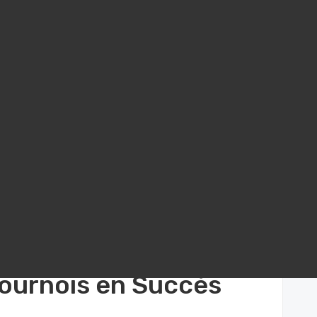
 : Comment le Service Client transforme les Tournois en Succès Médiat
omment le Service
Tournois en Succès