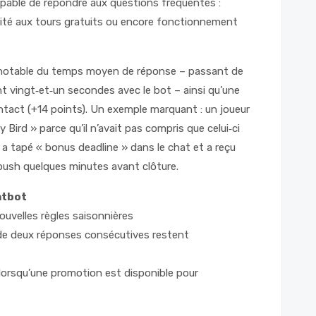
pable de répondre aux questions fréquentes :
bilité aux tours gratuits ou encore fonctionnement
 notable du temps moyen de réponse – passant de
 vingt‑et‑un secondes avec le bot – ainsi qu’une
tact (+14 points). Un exemple marquant : un joueur
y Bird » parce qu’il n’avait pas compris que celui‑ci
 a tapé « bonus deadline » dans le chat et a reçu
push quelques minutes avant clôture.
atbot
uvelles règles saisonnières
 de deux réponses consécutives restent
lorsqu’une promotion est disponible pour