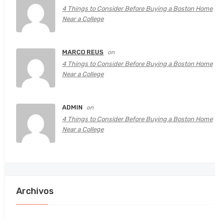
4 Things to Consider Before Buying a Boston Home
Near a College
MARCO REUS
on
4 Things to Consider Before Buying a Boston Home
Near a College
ADMIN
on
4 Things to Consider Before Buying a Boston Home
Near a College
Archivos