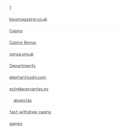
1
biosmagazine.co.uk
Casino
(
Casino Bonus
censa.org.uk
Departments
elephantsushi.com
estrellacervantes.es
apuestas
fast withdraw casino
games