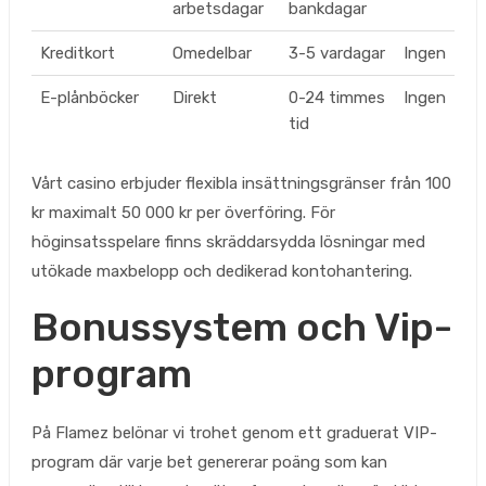
arbetsdagar
bankdagar
Kreditkort
Omedelbar
3-5 vardagar
Ingen
E-plånböcker
Direkt
0-24 timmes
Ingen
tid
Vårt casino erbjuder flexibla insättningsgränser från 100
kr maximalt 50 000 kr per överföring. För
höginsatsspelare finns skräddarsydda lösningar med
utökade maxbelopp och dedikerad kontohantering.
Bonussystem och Vip-
program
På Flamez belönar vi trohet genom ett graduerat VIP-
program där varje bet genererar poäng som kan