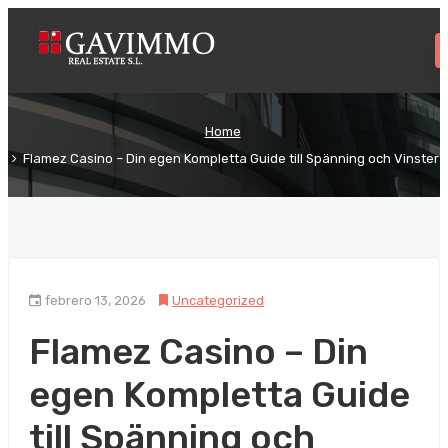
Home
Flamez Casino – Din egen Kompletta Guide till Spänning och Vinster
febrero 13, 2026
Uncategorized
Flamez Casino – Din
egen Kompletta Guide
till Spänning och