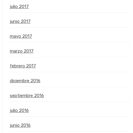
julio 2017
junio 2017
mayo 2017
marzo 2017
febrero 2017
diciembre 2016
septiembre 2016
julio 2016
junio 2016