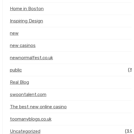
Home in Boston
Inspiring Design
new
(
new casinos
newnormalfest.co.uk
public
(3
Real Blog
swoontalent.com
The best new online casino
toomanyblogs.co.uk
Uncategorized
(3.9