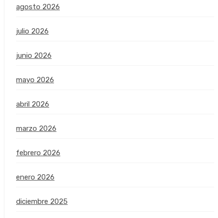
agosto 2026
julio 2026
junio 2026
mayo 2026
abril 2026
marzo 2026
febrero 2026
enero 2026
diciembre 2025