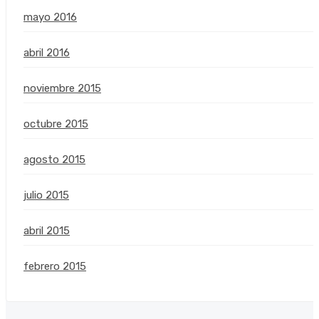
mayo 2016
abril 2016
noviembre 2015
octubre 2015
agosto 2015
julio 2015
abril 2015
febrero 2015