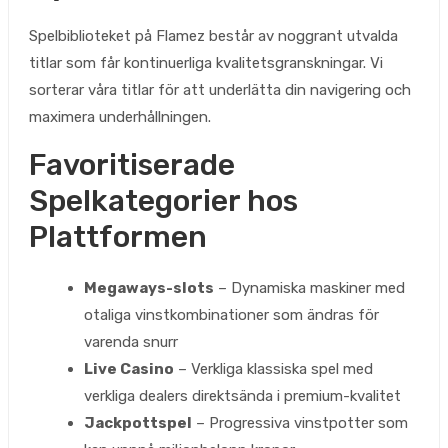
Spelbiblioteket på Flamez består av noggrant utvalda
titlar som får kontinuerliga kvalitetsgranskningar. Vi
sorterar våra titlar för att underlätta din navigering och
maximera underhållningen.
Favoritiserade
Spelkategorier hos
Plattformen
Megaways-slots
– Dynamiska maskiner med
otaliga vinstkombinationer som ändras för
varenda snurr
Live Casino
– Verkliga klassiska spel med
verkliga dealers direktsända i premium-kvalitet
Jackpottspel
– Progressiva vinstpotter som