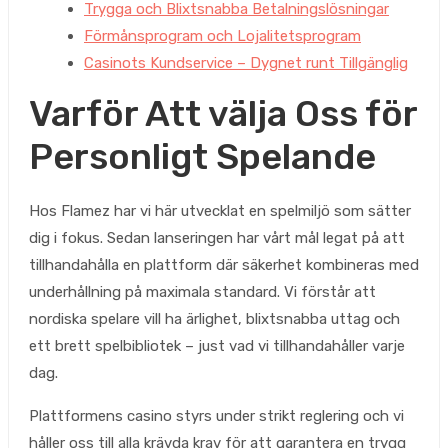
Trygga och Blixtsnabba Betalningslösningar
Förmånsprogram och Lojalitetsprogram
Casinots Kundservice – Dygnet runt Tillgänglig
Varför Att välja Oss för
Personligt Spelande
Hos Flamez har vi här utvecklat en spelmiljö som sätter
dig i fokus. Sedan lanseringen har vårt mål legat på att
tillhandahålla en plattform där säkerhet kombineras med
underhållning på maximala standard. Vi förstår att
nordiska spelare vill ha ärlighet, blixtsnabba uttag och
ett brett spelbibliotek – just vad vi tillhandahåller varje
dag.
Plattformens casino styrs under strikt reglering och vi
håller oss till alla krävda krav för att garantera en trygg