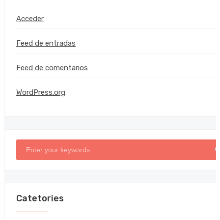
Acceder
Feed de entradas
Feed de comentarios
WordPress.org
Catetories