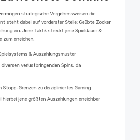
, vermögen strategische Vorgehensweisen die
 steht dabei auf vorderster Stelle: Geübte Zocker
hung ein. Jene Taktik streckt jene Spieldauer &
le zum erreichen.
 Spielsystems & Auszahlungsmuster
diversen verlustbringenden Spins, da
 Stopp-Grenzen zu diszipliniertes Gaming
il hierbei jene größten Auszahlungen erreichbar