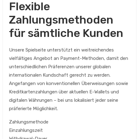
Flexible
Zahlungsmethoden
für sämtliche Kunden
Unsere Spielseite unterstützt ein weitreichendes
vielfältiges Angebot an Payment-Methoden, damit den
unterschiedlichen Präferenzen unserer globalen
internationalen Kundschaft gerecht zu werden.
Angefangen von konventionellen Überweisungen sowie
Kreditkartenzahlungen über aktuellen E-Wallets und
digitalen Währungen – bei uns lokalisiert jeder seine
präferierte Möglichkeit.
Zahlungsmethode
Einzahlungszeit
Withdrawal-Dauer