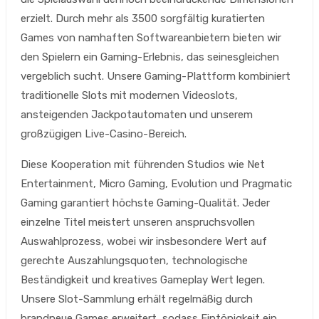
erzielt. Durch mehr als 3500 sorgfältig kuratierten
Games von namhaften Softwareanbietern bieten wir
den Spielern ein Gaming-Erlebnis, das seinesgleichen
vergeblich sucht. Unsere Gaming-Plattform kombiniert
traditionelle Slots mit modernen Videoslots,
ansteigenden Jackpotautomaten und unserem
großzügigen Live-Casino-Bereich.
Diese Kooperation mit führenden Studios wie Net
Entertainment, Micro Gaming, Evolution und Pragmatic
Gaming garantiert höchste Gaming-Qualität. Jeder
einzelne Titel meistert unseren anspruchsvollen
Auswahlprozess, wobei wir insbesondere Wert auf
gerechte Auszahlungsquoten, technologische
Beständigkeit und kreatives Gameplay Wert legen.
Unsere Slot-Sammlung erhält regelmäßig durch
brandneue Games erweitert, sodass Eintönigkeit ein