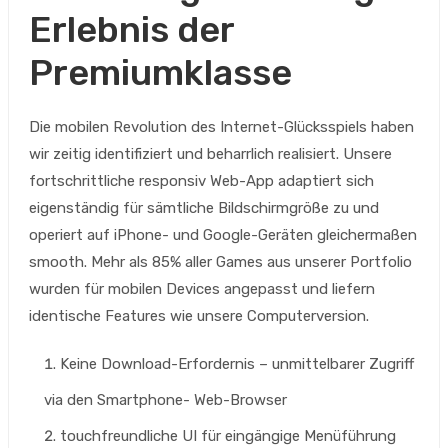
Erlebnis der
Premiumklasse
Die mobilen Revolution des Internet-Glücksspiels haben
wir zeitig identifiziert und beharrlich realisiert. Unsere
fortschrittliche responsiv Web-App adaptiert sich
eigenständig für sämtliche Bildschirmgröße zu und
operiert auf iPhone- und Google-Geräten gleichermaßen
smooth. Mehr als 85% aller Games aus unserer Portfolio
wurden für mobilen Devices angepasst und liefern
identische Features wie unsere Computerversion.
Keine Download-Erfordernis – unmittelbarer Zugriff
via den Smartphone- Web-Browser
touchfreundliche UI für eingängige Menüführung