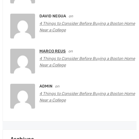
DAVID NEGUA
on
4 Things to Consider Before Buying a Boston Home
Near a College
MARCO REUS
on
4 Things to Consider Before Buying a Boston Home
Near a College
ADMIN
on
4 Things to Consider Before Buying a Boston Home
Near a College