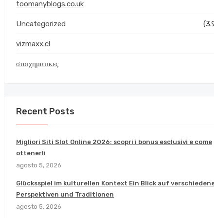
toomanyblogs.co.uk
Uncategorized
(3.9
vizmaxx.cl
στοιχηματικες
Recent Posts
Migliori Siti Slot Online 2026: scopri i bonus esclusivi e come
ottenerli
agosto 5, 2026
Glücksspiel im kulturellen Kontext Ein Blick auf verschiedene
Perspektiven und Traditionen
agosto 5, 2026