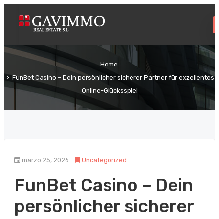
Home
FunBet Casino – Dein persönlicher sicherer Partner für exzellentes
Online-Glücksspiel
marzo 25, 2026
Uncategorized
FunBet Casino – Dein
persönlicher sicherer