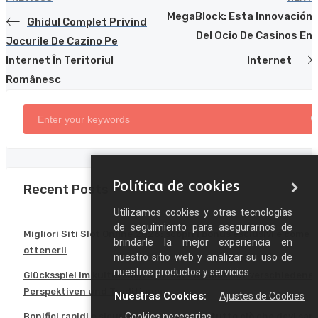
MegaBlock: Esta Innovación
Ghidul Complet Privind
Del Ocio De Casinos En
Jocurile De Cazino Pe
Internet În Teritoriul
Internet
Românesc
Política de cookies
Recent Posts
Utilizamos cookies y otras tecnologías
de seguimiento para asegurarnos de
Migliori Siti Slot Online 2026: scopri i bonus esclusivi e come
brindarle la mejor experiencia en
ottenerli
nuestro sitio web y analizar su uso de
nuestros productos y servicios.
Glücksspiel im kulturellen Kontext Ein Blick auf verschiedene
Perspektiven und Traditionen
Nuestras Cookies:
Ajustes de Cookies
Bonifici rapidi e sicuri su CasinoAurora: tutto ciò che devi sap
- Cookies necesarias