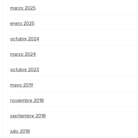
marzo 2025
enero 2025
octubre 2024
marzo 2024
octubre 2023
mayo 2019
noviembre 2018
septiembre 2018
julio 2018