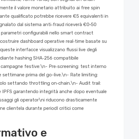
ente il valore monetario attribuito ai free spin
nte qualificato potrebbe ricevere €5 equivalenti in
gnalato dal sistema anti‑fraud riceverà €0·50
arametri configurabili nello smart contract
 costruire dashboard operative real‐time basate su
ueste interfacce visualizzano flussi live degli
ediante hashing SHA‑256 compatibile
e campagne festive:\n- Pre‑screening: test interno
settimane prima del go-live.\n- Rate limiting:
golo settando throttling on‑chain.\n- Audit trail:
e IPFS garantendo integrità anche dopo eventuale
saggi gli operator​​\ni riducono drasticamente
e clientela durante periodI critici come
rmativo e