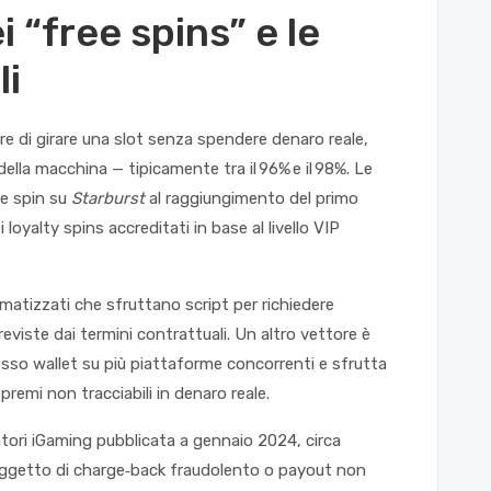
i “free spins” e le
li
ore di girare una slot senza spendere denaro reale,
ella macchina — tipicamente tra il 96% e il 98%. Le
ee spin su
Starburst
al raggiungimento del primo
 i loyalty spins accreditati in base al livello VIP
tomatizzati che sfruttano script per richiedere
previste dai termini contrattuali. Un altro vettore è
stesso wallet su più piattaforme concorrenti e sfrutta
remi non tracciabili in denaro reale.​
tori iGaming pubblicata a gennaio 2024, circa
o oggetto di charge‑back fraudolento o payout non