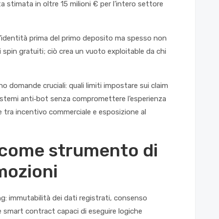
 stimata in oltre 15 milioni € per l’intero settore
ll’identità prima del primo deposito ma spesso non
pin gratuiti; ciò crea un vuoto exploitable da chi
 domande cruciali: quali limiti impostare sui claim
 sistemi anti‑bot senza compromettere l’esperienza
ale tra incentivo commerciale e esposizione al
n come strumento di
mozioni
ing: immutabilità dei dati registrati, consenso
i e smart contract capaci di eseguire logiche