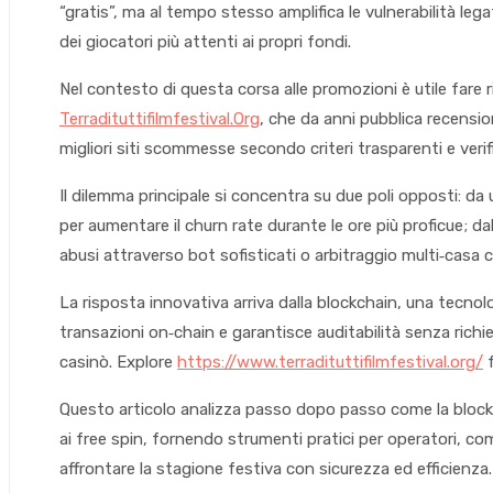
“gratis”, ma al tempo stesso amplifica le vulnerabilità legate
dei giocatori più attenti ai propri fondi.​
Nel contesto di questa corsa alle promozioni è utile fare
Terradituttifilmfestival.Org
, che da anni pubblica recensio
migliori siti scommesse secondo criteri trasparenti e verific
Il dilemma principale si concentra su due poli opposti: da un 
per aumentare il churn rate durante le ore più proficue; dall
abusi attraverso bot sofisticati o arbitraggio multi‑casa 
La risposta innovativa arriva dalla blockchain, una tecnol
transazioni on‑chain e garantisce auditabilità senza richie
casinò.​ Explore
https://www.terradituttifilmfestival.org/
f
Questo articolo analizza passo dopo passo come la blockc
ai free spin, fornendo strumenti pratici per operatori, com
affrontare la stagione festiva con sicurezza ed efficienza.