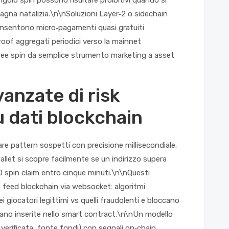
golo spin possono risultare proibitivi quando si
agna natalizia.\n\nSoluzioni Layer‑2 o sidechain
consentono micro‑pagamenti quasi gratuiti
oof aggregati periodici verso la mainnet
free spin da semplice strumento marketing a asset
vanzate di risk
dati blockchain
are pattern sospetti con precisione millisecondiale.
et si scopre facilmente se un indirizzo supera
0 spin claim entro cinque minuti.\n\nQuesti
 feed blockchain via websocket: algoritmi
iocatori legittimi vs quelli fraudolenti e bloccano
no inserite nello smart contract.\n\nUn modello
verificata, fonte fondi) con segnali on‑chain