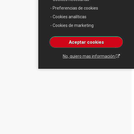
- Preferencias de cookies
- Cookies analíticas
- Cookies de marketing
Aceptar cookies
No, quiero mas información