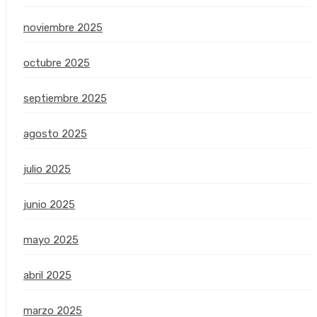
noviembre 2025
octubre 2025
septiembre 2025
agosto 2025
julio 2025
junio 2025
mayo 2025
abril 2025
marzo 2025