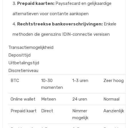
Prepaid kaarten:
Paysafecard en gelijkaardige
alternatieven voor contante aankopen
Rechtstreekse bankoverschrijvingen:
Enkele
methoden die geenszins IDIN-connectie vereisen
Transactiemogelijkheid
Deposittijd
Uitbetalingstijd
Discretieniveau
BTC
10-30
1-3 uren
Zeer hoog
momenten
Online wallet
Meteen
24 uren
Normaal
Prepaid kaart
Direct
Nimmer
Aanzienlijk
mogelijk