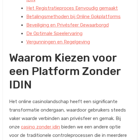
Het Registratieproces Eenvoudig gemaakt
Betalingsmethoden bij Online Gokplatforms
Beveiliging en Privésfeer Gewaarborgd
De Optimale Speelervaring
Vergunningen en Regelgeving
Waarom Kiezen voor
een Platform Zonder
IDIN
Het online casinolandschap heeft een significante
transformatie ondergaan, waardoor gebruikers steeds
vaker waarde verbinden aan privésfeer en gemak. Bij
onze
casino zonder idin
bieden we een andere optie
voor de traditionele controleprocessen die in meerdere