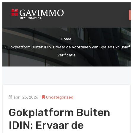
Home
Gokplatform Buiten IDIN: Ervaar de Voordelen van Spelen Exclusief
Verificatie
abril 25, 2026
Uncategorized
Gokplatform Buiten
IDIN: Ervaar de