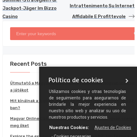
Intrattenimento Su Internet
Jackpot‑Jäger Im Bizzo
Casino
Affidabile E Profittevole
Recent Posts
Política de cookies
Útmutató a Magyar Online Casino kezdőknek: hogyan indítsd e
a játékot
Utilizamos cookies y otras tecnologías
de seguimiento para asegurarnos de
Mit kínálnak a legjobb Magyar Online Casino játékoldalak 2026
brindarle la mejor experiencia en
ban?
nuestro sitio web y analizar su uso de
nuestros productos y servicios.
Magyar Online Casino: ingyenes pörgetések és hogyan szerez
meg őket
Nuestras Cookies:
Ajustes de Cookies
Explore the exciting world of online pokies NZ: top features a
- Cookies necesarias