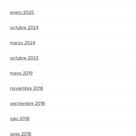
enero 2025
octubre 2024
marzo 2024
octubre 2023
mayo 2019
noviembre 2018
septiembre 2018
julio 2018
junio 2018