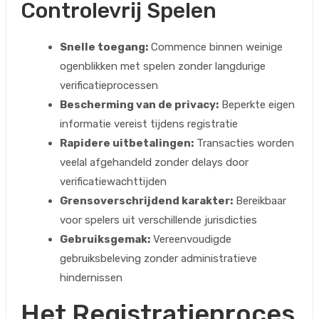
Controlevrij Spelen
Snelle toegang:
Commence binnen weinige
ogenblikken met spelen zonder langdurige
verificatieprocessen
Bescherming van de privacy:
Beperkte eigen
informatie vereist tijdens registratie
Rapidere uitbetalingen:
Transacties worden
veelal afgehandeld zonder delays door
verificatiewachttijden
Grensoverschrijdend karakter:
Bereikbaar
voor spelers uit verschillende jurisdicties
Gebruiksgemak:
Vereenvoudigde
gebruiksbeleving zonder administratieve
hindernissen
Het Registratieproces