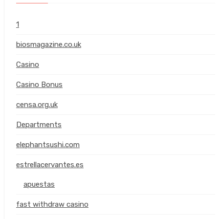
1
biosmagazine.co.uk
Casino
(
Casino Bonus
censa.org.uk
Departments
elephantsushi.com
estrellacervantes.es
apuestas
fast withdraw casino