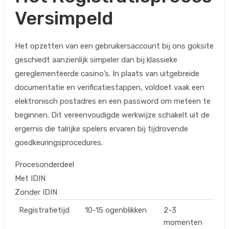
Versimpeld
Het opzetten van een gebruikersaccount bij ons goksite
geschiedt aanzienlijk simpeler dan bij klassieke
gereglementeerde casino’s. In plaats van uitgebreide
documentatie en verificatiestappen, voldoet vaak een
elektronisch postadres en een password om meteen te
beginnen. Dit vereenvoudigde werkwijze schakelt uit de
ergernis die talrijke spelers ervaren bij tijdrovende
goedkeuringsprocedures.
Procesonderdeel
Met IDIN
Zonder IDIN
Registratietijd
10-15 ogenblikken
2-3
momenten