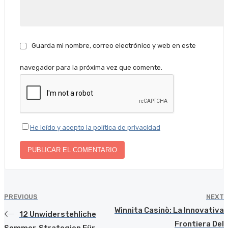
Guarda mi nombre, correo electrónico y web en este
navegador para la próxima vez que comente.
He leído y acepto la política de privacidad
PREVIOUS
NEXT
Winnita Casinò: La Innovativa
12 Unwiderstehliche
Frontiera Del
Sommer‑Strategien Für