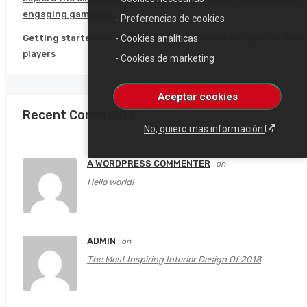
engaging gameplay
- Preferencias de cookies
Getting started with Online Pokies NZ: essential tips for new
- Cookies analíticas
players
- Cookies de marketing
Aceptar cookies
Recent Comments
No, quiero mas información
A WORDPRESS COMMENTER
on
Hello world!
ADMIN
on
The Most Inspiring Interior Design Of 2018