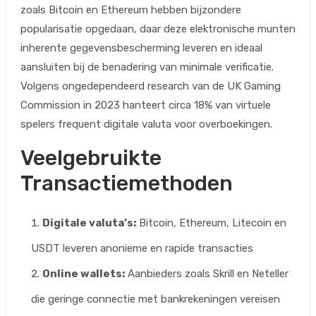
zoals Bitcoin en Ethereum hebben bijzondere
popularisatie opgedaan, daar deze elektronische munten
inherente gegevensbescherming leveren en ideaal
aansluiten bij de benadering van minimale verificatie.
Volgens ongedependeerd research van de UK Gaming
Commission in 2023 hanteert circa 18% van virtuele
spelers frequent digitale valuta voor overboekingen.
Veelgebruikte
Transactiemethoden
Digitale valuta’s:
Bitcoin, Ethereum, Litecoin en
USDT leveren anonieme en rapide transacties
Online wallets:
Aanbieders zoals Skrill en Neteller
die geringe connectie met bankrekeningen vereisen