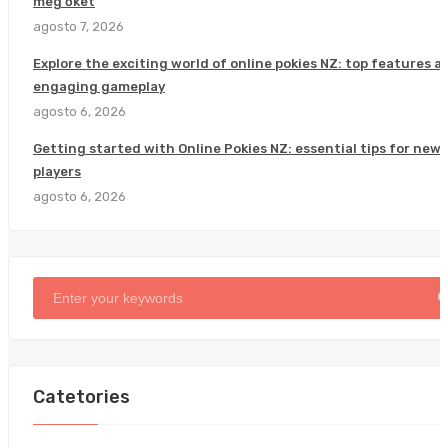
meg őket
agosto 7, 2026
Explore the exciting world of online pokies NZ: top features a
engaging gameplay
agosto 6, 2026
Getting started with Online Pokies NZ: essential tips for new
players
agosto 6, 2026
Catetories