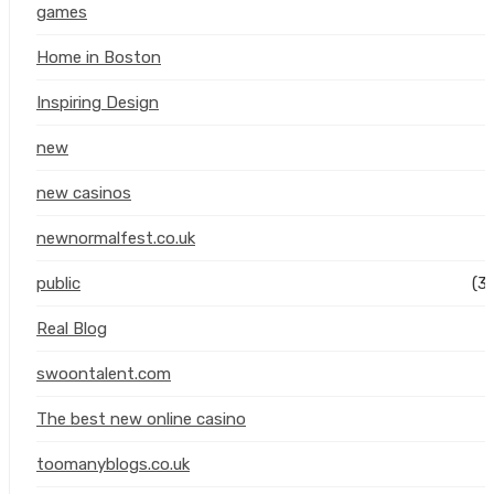
games
Home in Boston
Inspiring Design
new
(
new casinos
newnormalfest.co.uk
public
(3
Real Blog
swoontalent.com
The best new online casino
toomanyblogs.co.uk