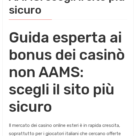
sicuro
Guida esperta ai
bonus dei casinò
non AAMS:
scegli il sito più
sicuro
Il mercato dei casino online esteri è in rapida crescita,
soprattutto per i giocatori italiani che cercano offerte