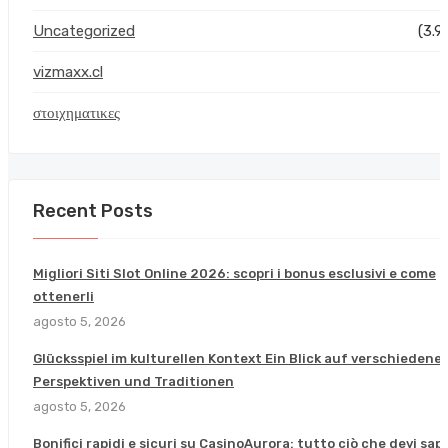
Uncategorized
(3.9
vizmaxx.cl
στοιχηματικες
Recent Posts
Migliori Siti Slot Online 2026: scopri i bonus esclusivi e come
ottenerli
agosto 5, 2026
Glücksspiel im kulturellen Kontext Ein Blick auf verschiedene
Perspektiven und Traditionen
agosto 5, 2026
Bonifici rapidi e sicuri su CasinoAurora: tutto ciò che devi sap