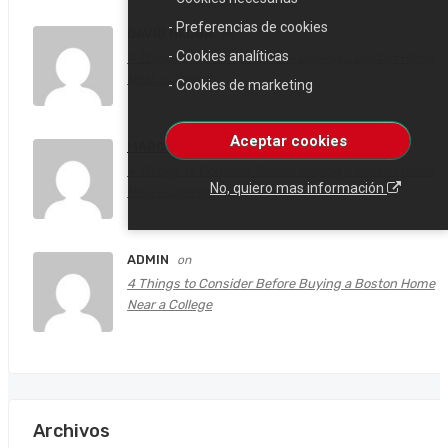
- Preferencias de cookies
DAVID NEGUA
on
- Cookies analíticas
4 Things to Consider Before Buying a Boston Home
Near a College
- Cookies de marketing
Aceptar cookies
MARCO REUS
on
4 Things to Consider Before Buying a Boston Home
No, quiero mas información
Near a College
ADMIN
on
4 Things to Consider Before Buying a Boston Home
Near a College
Archivos