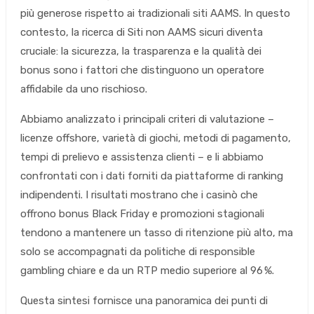
più generose rispetto ai tradizionali siti AAMS. In questo
contesto, la ricerca di Siti non AAMS sicuri diventa
cruciale: la sicurezza, la trasparenza e la qualità dei
bonus sono i fattori che distinguono un operatore
affidabile da uno rischioso.
Abbiamo analizzato i principali criteri di valutazione –
licenze offshore, varietà di giochi, metodi di pagamento,
tempi di prelievo e assistenza clienti – e li abbiamo
confrontati con i dati forniti da piattaforme di ranking
indipendenti. I risultati mostrano che i casinò che
offrono bonus Black Friday e promozioni stagionali
tendono a mantenere un tasso di ritenzione più alto, ma
solo se accompagnati da politiche di responsible
gambling chiare e da un RTP medio superiore al 96 %.
Questa sintesi fornisce una panoramica dei punti di