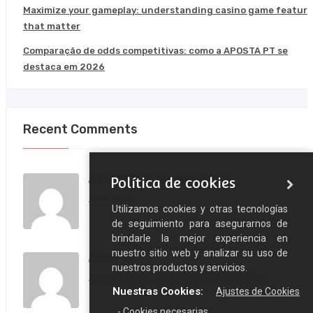
Maximize your gameplay: understanding casino game feature
that matter
Comparação de odds competitivas: como a APOSTA PT se
destaca em 2026
Recent Comments
A WORDPRESS COMMENTER
on
Política de cookies
Hello world!
Utilizamos cookies y otras tecnologías
de seguimiento para asegurarnos de
brindarle la mejor experiencia en
nuestro sitio web y analizar su uso de
ADMIN
on
nuestros productos y servicios.
The Most Inspiring Interior Design Of 2018
Nuestras Cookies:
Ajustes de Cookies
- Cookies necesarias