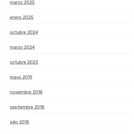
marzo 2025
enero 2025
octubre 2024
marzo 2024
octubre 2023
mayo 2019
noviembre 2018
septiembre 2018
julio 2018