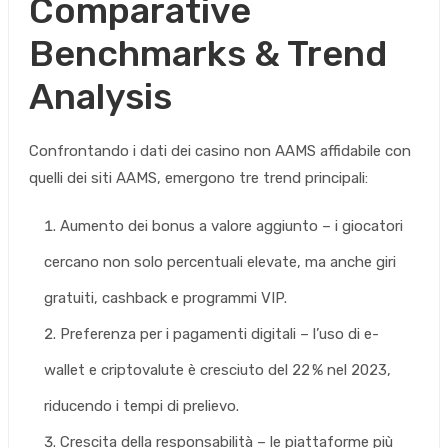
Comparative
Benchmarks & Trend
Analysis
Confrontando i dati dei casino non AAMS affidabile con
quelli dei siti AAMS, emergono tre trend principali:
Aumento dei bonus a valore aggiunto – i giocatori
cercano non solo percentuali elevate, ma anche giri
gratuiti, cashback e programmi VIP.
Preferenza per i pagamenti digitali – l’uso di e-
wallet e criptovalute è cresciuto del 22 % nel 2023,
riducendo i tempi di prelievo.
Crescita della responsabilità – le piattaforme più