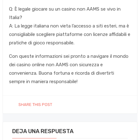
Q: È legale giocare su un casino non AAMS se vivo in
Italia?
A: La legge italiana non vieta l’accesso a siti esteri, ma è
consigliabile scegliere piattaforme con licenze affidabili e
pratiche di gioco responsabile.
Con queste informazioni sei pronto a navigare il mondo
dei casino online non AAMS con sicurezza e
convenienza. Buona fortuna e ricorda di divertirti
sempre in maniera responsabile!
SHARE THIS POST
DEJA UNA RESPUESTA