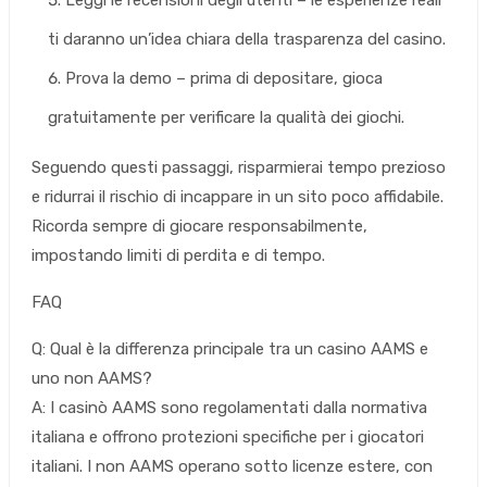
Leggi le recensioni degli utenti – le esperienze reali
ti daranno un’idea chiara della trasparenza del casino.
Prova la demo – prima di depositare, gioca
gratuitamente per verificare la qualità dei giochi.
Seguendo questi passaggi, risparmierai tempo prezioso
e ridurrai il rischio di incappare in un sito poco affidabile.
Ricorda sempre di giocare responsabilmente,
impostando limiti di perdita e di tempo.
FAQ
Q: Qual è la differenza principale tra un casino AAMS e
uno non AAMS?
A: I casinò AAMS sono regolamentati dalla normativa
italiana e offrono protezioni specifiche per i giocatori
italiani. I non AAMS operano sotto licenze estere, con