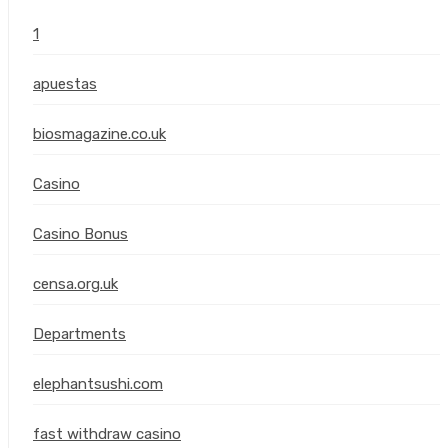
1
apuestas
biosmagazine.co.uk
Casino
Casino Bonus
censa.org.uk
Departments
elephantsushi.com
fast withdraw casino