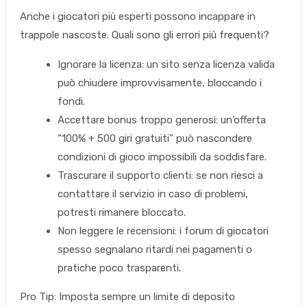
Anche i giocatori più esperti possono incappare in
trappole nascoste. Quali sono gli errori più frequenti?
Ignorare la licenza: un sito senza licenza valida
può chiudere improvvisamente, bloccando i
fondi.
Accettare bonus troppo generosi: un’offerta
“100% + 500 giri gratuiti” può nascondere
condizioni di gioco impossibili da soddisfare.
Trascurare il supporto clienti: se non riesci a
contattare il servizio in caso di problemi,
potresti rimanere bloccato.
Non leggere le recensioni: i forum di giocatori
spesso segnalano ritardi nei pagamenti o
pratiche poco trasparenti.
Pro Tip: Imposta sempre un limite di deposito