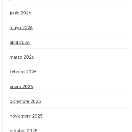
junio 2026
mayo 2026
abril 2026
marzo 2026
febrero 2026
enero 2026
diciembre 2025
noviembre 2025
octubre 2025