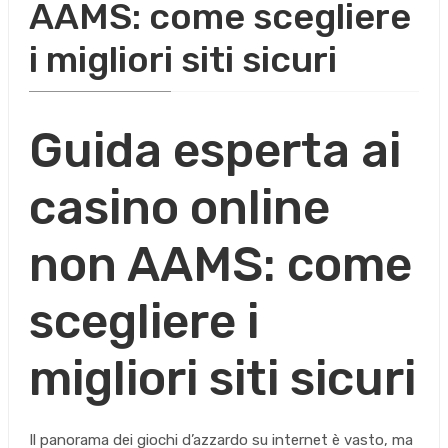
AAMS: come scegliere
i migliori siti sicuri
Guida esperta ai
casino online
non AAMS: come
scegliere i
migliori siti sicuri
Il panorama dei giochi d’azzardo su internet è vasto, ma