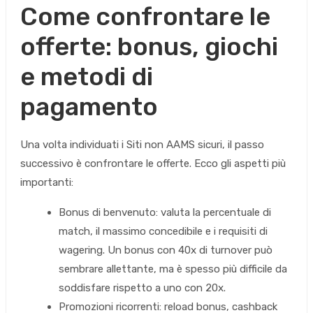
Come confrontare le
offerte: bonus, giochi
e metodi di
pagamento
Una volta individuati i Siti non AAMS sicuri, il passo
successivo è confrontare le offerte. Ecco gli aspetti più
importanti:
Bonus di benvenuto: valuta la percentuale di
match, il massimo concedibile e i requisiti di
wagering. Un bonus con 40x di turnover può
sembrare allettante, ma è spesso più difficile da
soddisfare rispetto a uno con 20x.
Promozioni ricorrenti: reload bonus, cashback