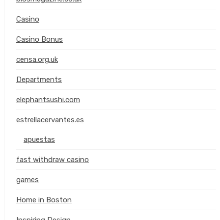
Casino
(
Casino Bonus
censa.org.uk
Departments
elephantsushi.com
estrellacervantes.es
apuestas
fast withdraw casino
games
Home in Boston