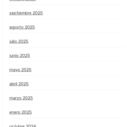
septiembre 2025
agosto 2025
julio 2025
junio 2025
mayo 2025
abril 2025
marzo 2025
enero 2025
octubre 2024