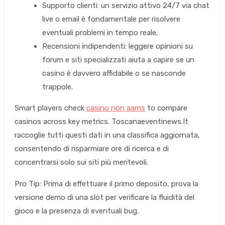
Supporto clienti: un servizio attivo 24/7 via chat
live o email è fondamentale per risolvere
eventuali problemi in tempo reale.
Recensioni indipendenti: leggere opinioni su
forum e siti specializzati aiuta a capire se un
casino è davvero affidabile o se nasconde
trappole.
Smart players check
casino non aams
to compare
casinos across key metrics. Toscanaeventinews.It
raccoglie tutti questi dati in una classifica aggiornata,
consentendo di risparmiare ore di ricerca e di
concentrarsi solo sui siti più meritevoli.
Pro Tip: Prima di effettuare il primo deposito, prova la
versione demo di una slot per verificare la fluidità del
gioco e la presenza di eventuali bug.