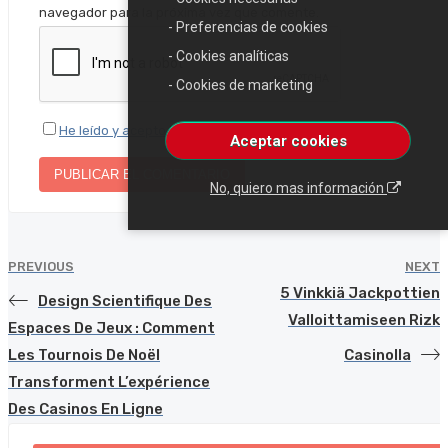
navegador para la próxima vez que comente.
- Preferencias de cookies
- Cookies analíticas
- Cookies de marketing
He leído y acepto la política de privacidad
Aceptar cookies
No, quiero mas información
PREVIOUS
NEXT
5 Vinkkiä Jackpottien
Design Scientifique Des
Valloittamiseen Rizk
Espaces De Jeux : Comment
Les Tournois De Noël
Casinolla
Transforment L’expérience
Des Casinos En Ligne