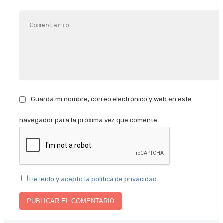
Guarda mi nombre, correo electrónico y web en este
navegador para la próxima vez que comente.
He leído y acepto la política de privacidad