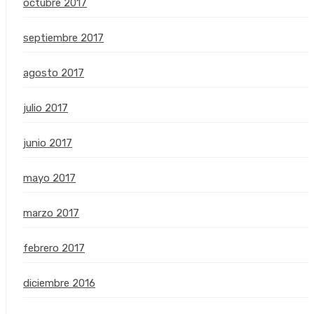
octubre 2017
septiembre 2017
agosto 2017
julio 2017
junio 2017
mayo 2017
marzo 2017
febrero 2017
diciembre 2016