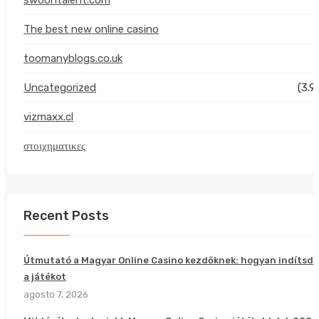
swoontalent.com
The best new online casino
toomanyblogs.co.uk
Uncategorized
(3.9
vizmaxx.cl
στοιχηματικες
Recent Posts
Útmutató a Magyar Online Casino kezdőknek: hogyan indítsd e
a játékot
agosto 7, 2026