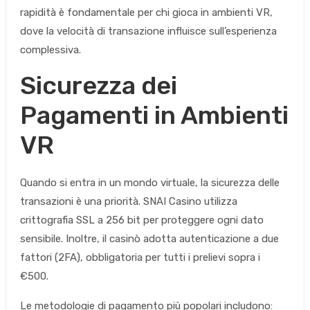
rapidità è fondamentale per chi gioca in ambienti VR,
dove la velocità di transazione influisce sull’esperienza
complessiva.
Sicurezza dei
Pagamenti in Ambienti
VR
Quando si entra in un mondo virtuale, la sicurezza delle
transazioni è una priorità. SNAI Casino utilizza
crittografia SSL a 256 bit per proteggere ogni dato
sensibile. Inoltre, il casinò adotta autenticazione a due
fattori (2FA), obbligatoria per tutti i prelievi sopra i
€500.
Le metodologie di pagamento più popolari includono: