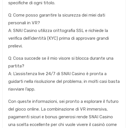
specifiche di ogni titolo.
Q: Come posso garantire la sicurezza dei miei dati
personali in VR?
A: SNAI Casino utilizza crittografia SSL e richiede la
verifica dell’identità (KYC) prima di approvare grandi
prelievi.
Q: Cosa succede se il mio visore si blocca durante una
partita?
A: L’assistenza live 24/7 di SNAI Casino è pronta a
guidarti nella risoluzione del problema; in molti casi basta
riavviare l’app.
Con queste informazioni, sei pronto a esplorare il futuro
del gioco online. La combinazione di VR immersiva,
pagamenti sicuri e bonus generosi rende SNAI Casino
una scelta eccellente per chi vuole vivere il casinò come