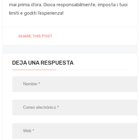
mai prima d’ora. Gioca responsabilmente, imposta i tuoi
limiti e goditi l’esperienza!
SHARE THIS POST
DEJA UNA RESPUESTA