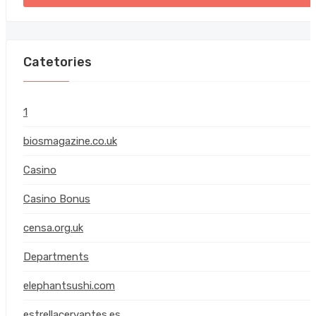
Catetories
1
biosmagazine.co.uk
Casino
(
Casino Bonus
censa.org.uk
Departments
elephantsushi.com
estrellacervantes.es