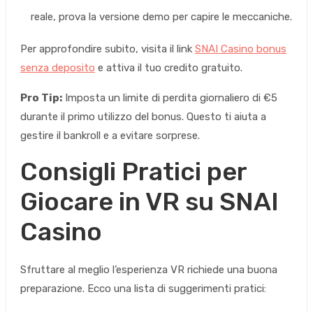
reale, prova la versione demo per capire le meccaniche.
Per approfondire subito, visita il link
SNAI Casino bonus
senza deposito
e attiva il tuo credito gratuito.
Pro Tip:
Imposta un limite di perdita giornaliero di €5
durante il primo utilizzo del bonus. Questo ti aiuta a
gestire il bankroll e a evitare sorprese.
Consigli Pratici per
Giocare in VR su SNAI
Casino
Sfruttare al meglio l’esperienza VR richiede una buona
preparazione. Ecco una lista di suggerimenti pratici: