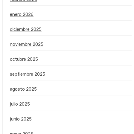
enero 2026
diciembre 2025
noviembre 2025
octubre 2025
septiembre 2025
agosto 2025
julio 2025
junio 2025