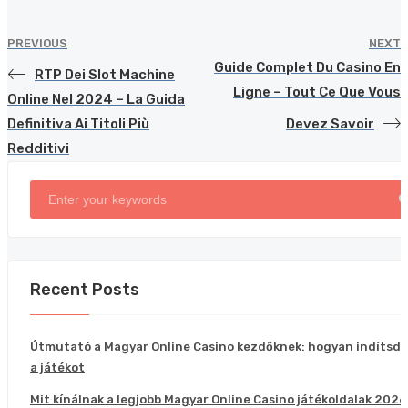
PREVIOUS
NEXT
Guide Complet Du Casino En
RTP Dei Slot Machine
Ligne – Tout Ce Que Vous
Online Nel 2024 – La Guida
Definitiva Ai Titoli Più
Devez Savoir
Redditivi
Recent Posts
Útmutató a Magyar Online Casino kezdőknek: hogyan indítsd e
a játékot
Mit kínálnak a legjobb Magyar Online Casino játékoldalak 2026