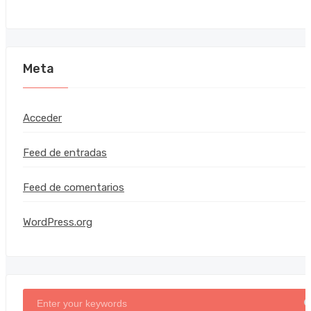
Meta
Acceder
Feed de entradas
Feed de comentarios
WordPress.org