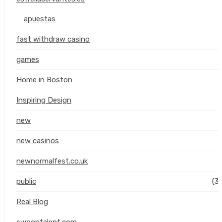
apuestas
fast withdraw casino
games
Home in Boston
Inspiring Design
new
(
new casinos
newnormalfest.co.uk
public
(3
Real Blog