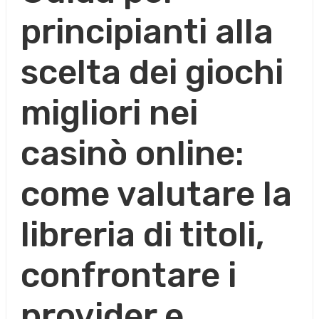
principianti alla
scelta dei giochi
migliori nei
casinò online:
come valutare la
libreria di titoli,
confrontare i
provider e