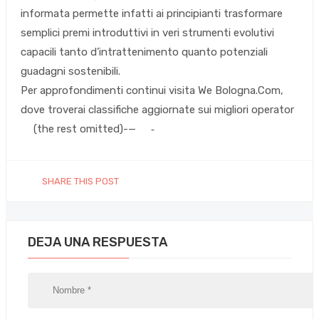
informata permette infatti ai principianti trasformare
semplici premi introduttivi in veri strumenti evolutivi
capac­ili tanto d’intrattenimento quanto potenziali
guadagni sostenibili.
Per approfondimenti continui visita We Bologna.Com,
dove troverai classifiche aggiornate sui migliori operator​⁠​⁠​⁠​⁠​⁠​​⁠​​⁠​​‏‏‌‎‎‎‏‏‍‌‍️‏‌️‍️‌ ‌‌‌
‎⁦⁣‎⁣ ‌⁦⁣‌⁧‬‪‭‮ ‬ ‮⁤ ⁢ ‏ ‎⁮ ‌​​​ ⠀ ‑ ​​​​​​​ ​ ​​​​ ​​ ​ ⁨ ‌ ‌‌‌‍‌‌‫‪‭‪ ‌ ‪ ‎‫­­­­­­—-(the rest omitted)
SHARE THIS POST
DEJA UNA RESPUESTA