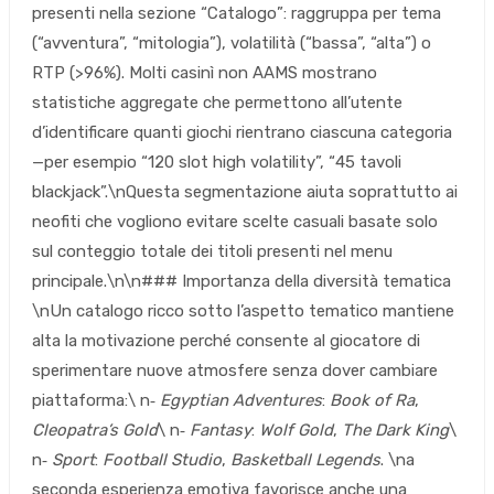
presenti nella sezione “Catalogo”: raggruppa per tema
(“avventura”, “mitologia”), volatilità (“bassa”, “alta”) o
RTP (>96%). Molti casinì non AAMS mostrano
statistiche aggregate che permettono all’utente
d’identificare quanti giochi rientrano ciascuna categoria
—per esempio “120 slot high volatility”, “45 tavoli
blackjack”.\nQuesta segmentazione aiuta soprattutto ai
neofiti che vogliono evitare scelte casuali basate solo
sul conteggio totale dei titoli presenti nel menu
principale.\n\n### Importanza della diversità tematica
\nUn catalogo ricco sotto l’aspetto tematico mantiene
alta la motivazione perché consente al giocatore di
sperimentare nuove atmosfere senza dover cambiare
piattaforma:\ n‑
Egyptian Adventures
:
Book of Ra
,
Cleopatra’s Gold
\ n‑
Fantasy
:
Wolf Gold
,
The Dark King
\
n‑
Sport
:
Football Studio
,
Basketball Legends
. \na
seconda esperienza emotiva favorisce anche una