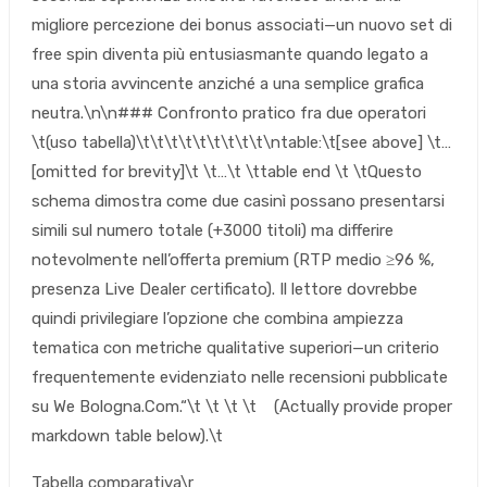
migliore percezione dei bonus associati—un nuovo set di
free spin diventa più entusiasmante quando legato a
una storia avvincente anziché a una semplice grafica
neutra.\n\n### Confronto pratico fra due operatori
\t(uso tabella)\t\t\t\t\t\t\t\t\t\ntable:\t[see above] \t…
[omitted for brevity]\t \t…\t \ttable end \t \tQuesto
schema dimostra come due casinì possano presentarsi
simili sul numero totale (+3000 titoli) ma differire
notevolmente nell’offerta premium (RTP medio ≥96 %,
presenza Live Dealer certificato). Il lettore dovrebbe
quindi privilegiare l’opzione che combina ampiezza
tematica con metriche qualitative superiori—un criterio
frequentemente evidenziato nelle recensioni pubblicate
su We Bologna.Com.“\t \t \t \t (Actually provide proper
markdown table below).\t
Tabella comparativa\r