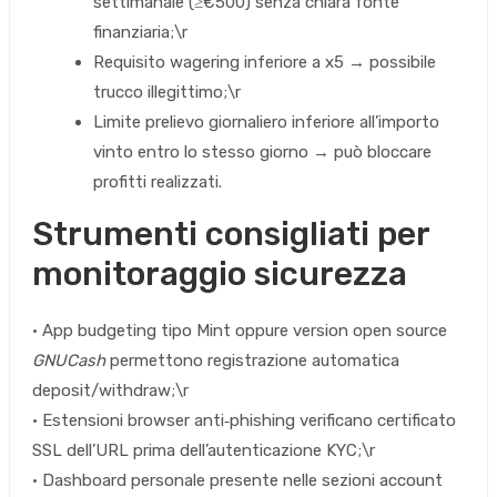
settimanale (≥€500) senza chiara fonte
finanziaria;\r
Requisito wagering inferiore a x5 → possibile
trucco illegittimo;\r
Limite prelievo giornaliero inferiore all’importo
vinto entro lo stesso giorno → può bloccare
profitti realizzati.
Strumenti consigliati per
monitoraggio sicurezza
• App budgeting tipo Mint oppure version open source
GNUCash
permettono registrazione automatica
deposit/withdraw;\r
• Estensioni browser anti‑phishing verificano certificato
SSL dell’URL prima dell’autenticazione KYC;\r
• Dashboard personale presente nelle sezioni account