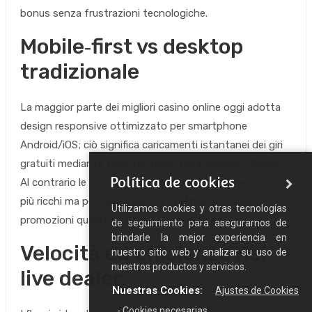
bonus senza frustrazioni tecnologiche.
Mobile‑first vs desktop
tradizionale
La maggior parte dei migliori casino online oggi adotta
design responsive ottimizzato per smartphone
Android/iOS; ciò significa caricamenti istantanei dei giri
gratuiti mediante tapp tap unico nella sezione «Bonus».
Política de cookies
Al contrario le versioni desktop tendono ad avere menu
più ricchi ma possono rallentare l’attivazione delle
Utilizamos cookies y otras tecnologías
promozioni quando la connessione è lenta.
de seguimiento para asegurarnos de
brindarle la mejor experiencia en
Velocità ed efficienza nei
nuestro sitio web y analizar su uso de
nuestros productos y servicios.
live dealer
Nuestras Cookies:
Ajustes de Cookies
- Cookies necesarias