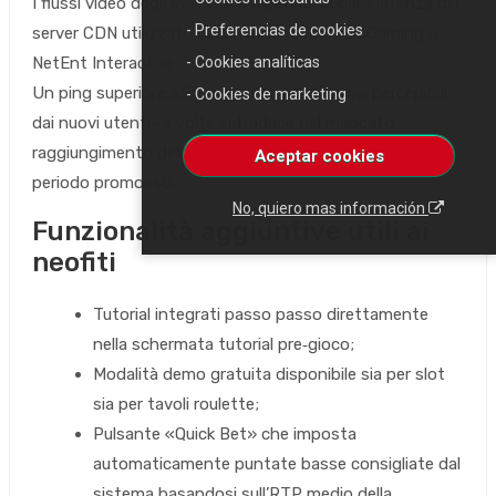
I flussi video degli eventi live dipendono dalla latenza del
- Preferencias de cookies
server CDN utilizzato dal provider Evolution Gaming o
NetEnt Interactive.
- Cookies analíticas
Un ping superiore a 80 ms causa ritardi visivi percepibili
- Cookies de marketing
dai nuovi utenti—a volte si traduce nel mancato
raggiungimento dello stake minimo necessario entro il
Aceptar cookies
periodo promosso.
No, quiero mas información
Funzionalità aggiuntive utili ai
neofiti
Tutorial integrati passo passo direttamente
nella schermata tutorial pre‑gioco;
Modalità demo gratuita disponibile sia per slot
sia per tavoli roulette;
Pulsante «Quick Bet» che imposta
automaticamente puntate basse consigliate dal
sistema basandosi sull’RTP medio della