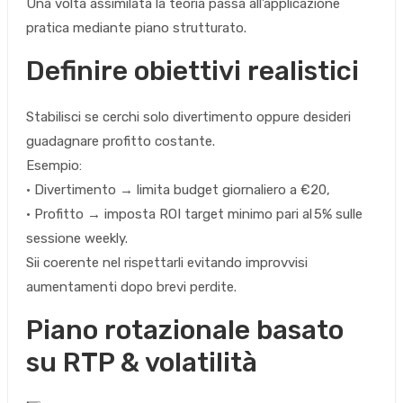
Una volta assimilata la teoria passa all’applicazione
pratica mediante piano strutturato.
Definire obiettivi realistici
Stabilisci se cerchi solo divertimento oppure desideri
guadagnare profitto costante.
Esempio:
· Divertimento → limita budget giornaliero a €20,
· Profitto → imposta ROI target minimo pari al 5% sulle
session​e weekly.
Sii coerente nel rispettarli evitando improvvisi
aumentamenti dopo brevi perdite.
Piano rotazionale basato
su RTP & volatilità