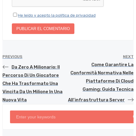
He leído y acepto la política de privacidad
PREVIOUS
NEXT
Come Garantire La
Da Zero A Milionario: Il
Conformità Normativa Nelle
Percorso Di Un Giocatore
Piattaforme Di Cloud
Che Ha Trasformato Una
Gaming: Guida Tecnica
Vincita Da Un Milione In Una
Nuova Vita
All’infrastruttura Server