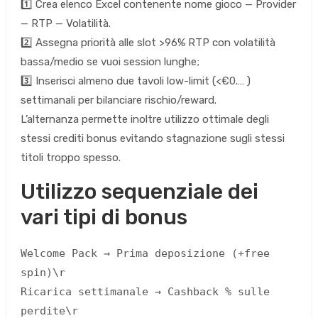
1️⃣ Crea elenco Excel contenente nome gioco — Provider
— RTP — Volatilità.
2️⃣ Assegna priorità alle slot >96% RTP con volatilità
bassa/medio se vuoi session lunghe;
3️⃣ Inserisci almeno due tavoli low-limit (<€0.… )
settimanali per bilanciare rischio/reward.
L’alternanza permette inoltre utilizzo ottimale degli
stessi crediti bonus evitando stagnazione sugli stessi
titoli troppo spesso.
Utilizzo sequenziale dei
vari tipi di bonus
Welcome Pack → Prima deposizione (+free
spin)\r
Ricarica settimanale → Cashback % sulle
perdite\r