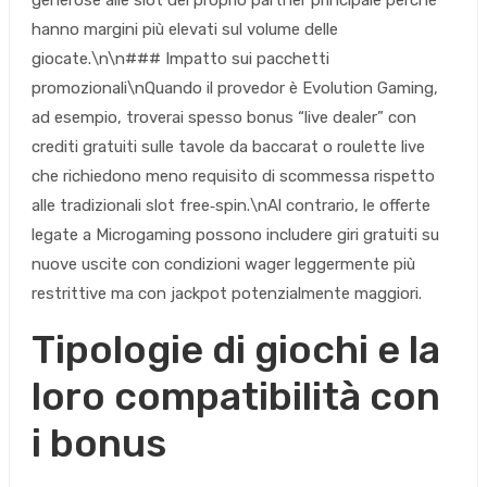
generose alle slot del proprio partner principale perché
hanno margini più elevati sul volume delle
giocate.\n\n### Impatto sui pacchetti
promozionali\nQuando il provedor è Evolution Gaming,
ad esempio, troverai spesso bonus “live dealer” con
crediti gratuiti sulle tavole da baccarat o roulette live
che richiedono meno requisito di scommessa rispetto
alle tradizionali slot free‑spin.\nAl contrario, le offerte
legate a Microgaming possono includere giri gratuiti su
nuove uscite con condizioni wager leggermente più
restrittive ma con jackpot potenzialmente maggiori.
Tipologie di giochi e la
loro compatibilità con
i bonus