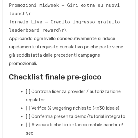
Promozioni midweek → Giri extra su nuovi
launch\r
Torneio Live → Credito ingresso gratuito +
leaderboard reward\r
\
Applicando ogni livello consecutivamente si riduce
rapidamente il requisito cumulativo poiché parte viene
già soddisfatta dalle precedenti campagne
promozionali.
Checklist finale pre‐gioco
[ ] Controlla licenza provider / autorizzazione
regulator
[ ] Verifica % wagering richiesto (<x30 ideale)
[ ] Conferma presenza demo/tutorial integrato
[ ] Assicurati che l’interfaccia mobile carichi <3
sec