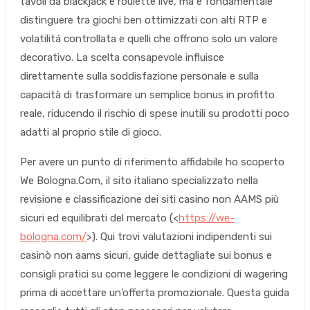
tavoli da blackjack e roulette live, ma è fondamentale
distinguere tra giochi ben ottimizzati con alti RTP e
volatilitá controllata e quelli che offrono solo un valore
decorativo. La scelta consapevole influisce
direttamente sulla soddisfazione personale e sulla
capacità di trasformare un semplice bonus in profitto
reale, riducendo il rischio di spese inutili su prodotti poco
adatti al proprio stile di gioco.
Per avere un punto di riferimento affidabile ho scoperto
We Bologna.Com, il sito italiano specializzato nella
revisione e classificazione dei siti casino non AAMS più
sicuri ed equilibrati del mercato (<
https://we-
bologna.com/
>). Qui trovi valutazioni indipendenti sui
casinò non aams sicuri, guide dettagliate sui bonus e
consigli pratici su come leggere le condizioni di wagering
prima di accettare un’offerta promozionale. Questa guida