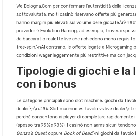
We Bologna.Com per confermare l’autenticità della licenza
sottovalutata: molti casinò riservano offerte più generose 
hanno margini più elevati sul volume delle giocate.\n\n#
provedor è Evolution Gaming, ad esempio, troverai spesso b
da baccarat o roulette live che richiedono meno requisito 
free‑spin.\nAl contrario, le offerte legate a Microgaming 
condizioni wager leggermente più restrittive ma con jac
Tipologie di giochi e la
con i bonus
Le categorie principali sono slot machine, giochi da tavolo
dealer.\n\n### Slot machine vs tavolo vs live dealer\nLe
perché consentono ai player di completare rapidamente i r
(spesso tra 95 % e 98 %). I casinò non aams sicuri tendono a
Gonzo’s Quest
oppure
Book of Dead
.\nI giochi da tavolo