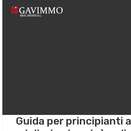
Guida per principianti alla scelta dei giochi migliori nei casinò onlin
noviembre 13, 2025
Uncategorized
Guida per principianti a