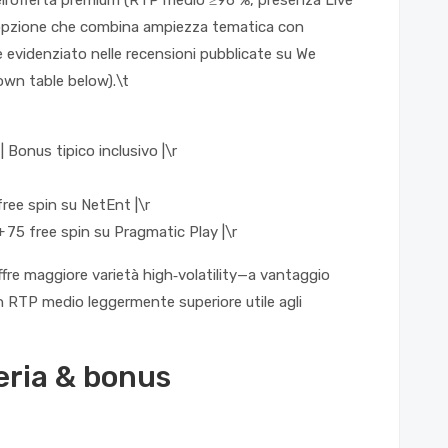
ell’offerta premium (RTP medio ≥96 %, presenza Live
re l’opzione che combina ampiezza tematica con
 evidenziato nelle recensioni pubblicate su We
rkdown table below).\t
 | Bonus tipico inclusivo |\r
 free spin su NetEnt |\r
 + 75 free spin su Pragmatic Play |\r
fre maggiore varietà high‑volatility—a vantaggio
n RTP medio leggermente superiore utile agli
eria & bonus