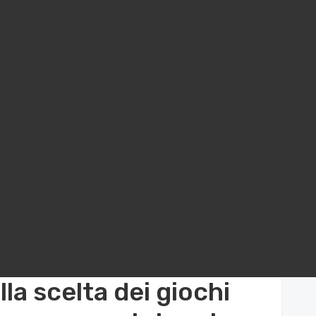
Home
e: come valutare la libreria di titoli, confrontare i provider e sfruttare a
denaro
lla scelta dei giochi