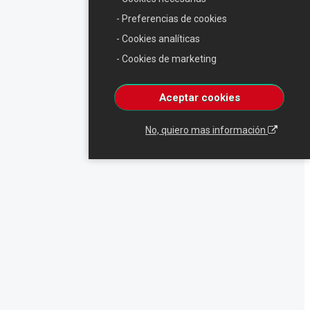
- Preferencias de cookies
- Cookies analíticas
- Cookies de marketing
Aceptar cookies
No, quiero mas información