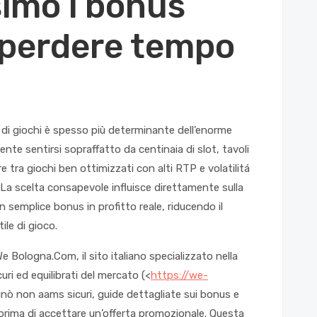
simo i bonus
a perdere tempo
ia di giochi è spesso più determinante dell’enorme
nte sentirsi sopraffatto da centinaia di slot, tavoli
 tra giochi ben ottimizzati con alti RTP e volatilitá
. La scelta consapevole influisce direttamente sulla
 semplice bonus in profitto reale, riducendo il
ile di gioco.
e Bologna.Com, il sito italiano specializzato nella
uri ed equilibrati del mercato (<
https://we-
asinò non aams sicuri, guide dettagliate sui bonus e
 prima di accettare un’offerta promozionale. Questa