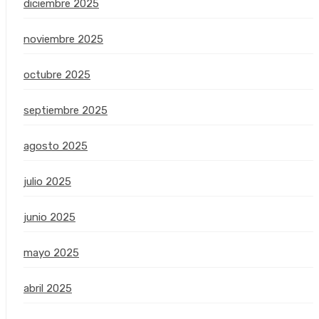
diciembre 2025
noviembre 2025
octubre 2025
septiembre 2025
agosto 2025
julio 2025
junio 2025
mayo 2025
abril 2025