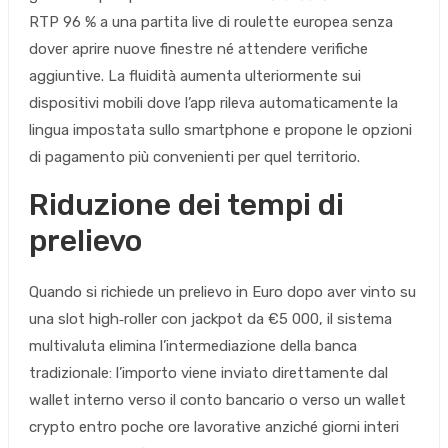
RTP 96 % a una partita live di roulette europea senza
dover aprire nuove finestre né attendere verifiche
aggiuntive. La fluidità aumenta ulteriormente sui
dispositivi mobili dove l’app rileva automaticamente la
lingua impostata sullo smartphone e propone le opzioni
di pagamento più convenienti per quel territorio.
Riduzione dei tempi di
prelievo
Quando si richiede un prelievo in Euro dopo aver vinto su
una slot high‑roller con jackpot da €5 000, il sistema
multivaluta elimina l’intermediazione della banca
tradizionale: l’importo viene inviato direttamente dal
wallet interno verso il conto bancario o verso un wallet
crypto entro poche ore lavorative anziché giorni interi