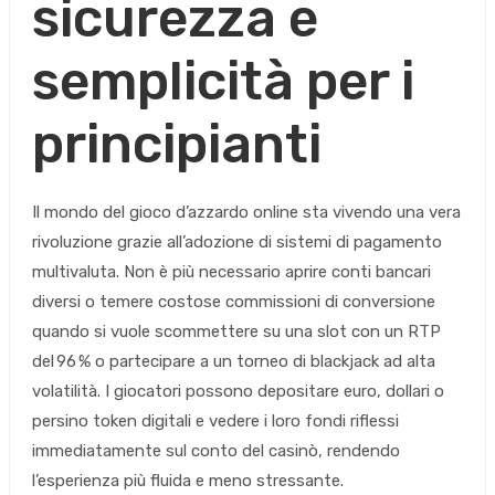
sicurezza e
semplicità per i
principianti
Il mondo del gioco d’azzardo online sta vivendo una vera
rivoluzione grazie all’adozione di sistemi di pagamento
multivaluta. Non è più necessario aprire conti bancari
diversi o temere costose commissioni di conversione
quando si vuole scommettere su una slot con un RTP
del 96 % o partecipare a un torneo di blackjack ad alta
volatilità. I giocatori possono depositare euro, dollari o
persino token digitali e vedere i loro fondi riflessi
immediatamente sul conto del casinò, rendendo
l’esperienza più fluida e meno stressante.