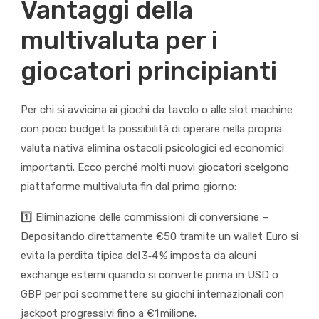
Vantaggi della
multivaluta per i
giocatori principianti
Per chi si avvicina ai giochi da tavolo o alle slot machine
con poco budget la possibilità di operare nella propria
valuta nativa elimina ostacoli psicologici ed economici
importanti. Ecco perché molti nuovi giocatori scelgono
piattaforme multivaluta fin dal primo giorno:
1️⃣ Eliminazione delle commissioni di conversione –
Depositando direttamente €50 tramite un wallet Euro si
evita la perdita tipica del 3‑4 % imposta da alcuni
exchange esterni quando si converte prima in USD o
GBP per poi scommettere su giochi internazionali con
jackpot progressivi fino a €1 milione.