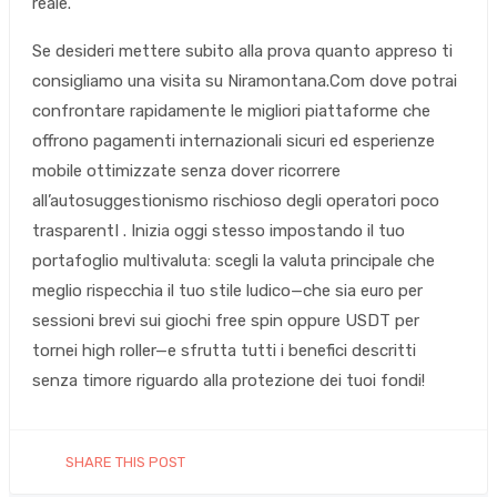
reale.
Se desideri mettere subito alla prova quanto appreso ti
consigliamo una visita su Niramontana.Com dove potrai
confrontare rapidamente le migliori piattaforme che
offrono pagamenti internazionali sicuri ed esperienze
mobile ottimizzate senza dover ricorrere
all’autosuggestionismo rischioso degli operatori poco
trasparentI . Inizia oggi stesso impostando il tuo
portafoglio multivaluta: scegli la valuta principale che
meglio rispecchia il tuo stile ludico—che sia euro per
sessioni brevi sui giochi free spin oppure USDT per
tornei high roller—e sfrutta tutti i benefici descritti
senza timore riguardo alla protezione dei tuoi fondi!
SHARE THIS POST