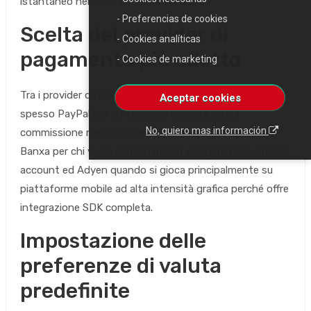
istantaneo nel tuo saldo multivaluta.
- Preferencias de cookies
Scelta del provider di
- Cookies analíticas
pagamento più adatto
- Cookies de marketing
Tra i provider disponibili Niramontana.Com consiglia
Aceptar cookies
spesso PayPal per chi desidera velocità senza
No, quiero mas información
commissione nascosta nelle operazioni Euro‑Euro,
Banxa per chi vuole combinare fiat e crypto nello stesso
account ed Adyen quando si gioca principalmente su
piattaforme mobile ad alta intensità grafica perché offre
integrazione SDK completa.
Impostazione delle
preferenze di valuta
predefinite