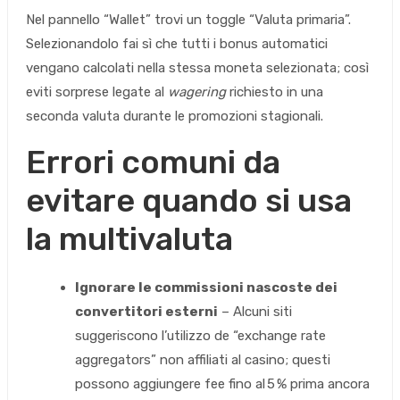
Nel pannello “Wallet” trovi un toggle “Valuta primaria”.
Selezionandolo fai sì che tutti i bonus automatici
vengano calcolati nella stessa moneta selezionata; così
eviti sorprese legate al
wagering
richiesto in una
seconda valuta durante le promozioni stagionali.
Errori comuni da
evitare quando si usa
la multivaluta
Ignorare le commissioni nascoste dei
convertitori esterni
– Alcuni siti
suggeriscono l’utilizzo de “exchange rate
aggregators” non affiliati al casino; questi
possono aggiungere fee fino al 5 % prima ancora