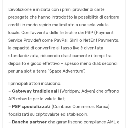
L’evoluzione è iniziata con i primi provider di carte
prepagate che hanno introdotto la possibilità di caricare
crediti in modo rapido ma limitato a una sola valuta
locale. Con l’avvento delle fintech e dei PSP (Payment
Service Provider) come PayPal, Skrill o NetEnt Payments,
la capacità di convertire al tasso live è diventata
standardizzata, riducendo drasticamente i tempi tra
deposito e gioco effettivo – spesso meno di 30 secondi
per una slot a tema “Space Adventure”.
I principali attori includono:
–
Gateway tradizionali
(Worldpay, Adyen) che offrono
API robuste per le valute fiat;
–
PSP specializzati
(Coinbase Commerce, Banxa)
focalizzati su criptovalute ed stablecoin;
–
Banche partner
che garantiscono compliance AML e