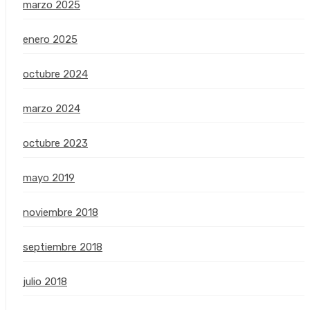
marzo 2025
enero 2025
octubre 2024
marzo 2024
octubre 2023
mayo 2019
noviembre 2018
septiembre 2018
julio 2018