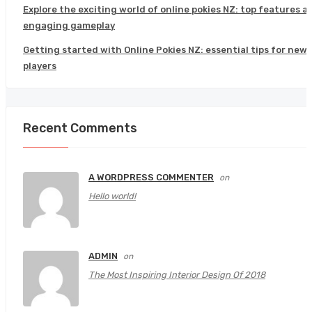
Explore the exciting world of online pokies NZ: top features a
engaging gameplay
Getting started with Online Pokies NZ: essential tips for new
players
Recent Comments
A WORDPRESS COMMENTER
on
Hello world!
ADMIN
on
The Most Inspiring Interior Design Of 2018