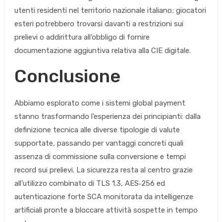
utenti residenti nel territorio nazionale italiano; giocatori
esteri potrebbero trovarsi davanti a restrizioni sui
prelievi o addirittura all’obbligo di fornire
documentazione aggiuntiva relativa alla CIE digitale.
Conclusione
Abbiamo esplorato come i sistemi global payment
stanno trasformando l’esperienza dei principianti: dalla
definizione tecnica alle diverse tipologie di valute
supportate, passando per vantaggi concreti quali
assenza di commissione sulla conversione e tempi
record sui prelievi. La sicurezza resta al centro grazie
all’utilizzo combinato di TLS 1.3, AES‑256 ed
autenticazione forte SCA monitorata da intelligenze
artificiali pronte a bloccare attività sospette in tempo