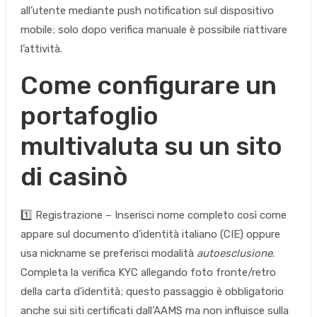
all’utente mediante push notification sul dispositivo
mobile; solo dopo verifica manuale è possibile riattivare
l’attività.
Come configurare un
portafoglio
multivaluta su un sito
di casinò
1️⃣ Registrazione – Inserisci nome completo così come
appare sul documento d’identità italiano (CIE) oppure
usa nickname se preferisci modalità
autoesclusione
.
Completa la verifica KYC allegando foto fronte/retro
della carta d’identità; questo passaggio è obbligatorio
anche sui siti certificati dall’AAMS ma non influisce sulla