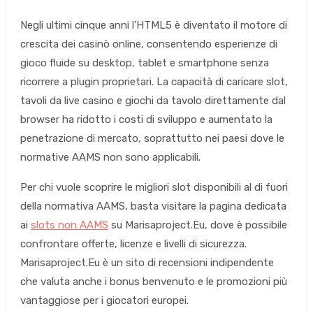
Negli ultimi cinque anni l’HTML5 è diventato il motore di
crescita dei casinò online, consentendo esperienze di
gioco fluide su desktop, tablet e smartphone senza
ricorrere a plugin proprietari. La capacità di caricare slot,
tavoli da live casino e giochi da tavolo direttamente dal
browser ha ridotto i costi di sviluppo e aumentato la
penetrazione di mercato, soprattutto nei paesi dove le
normative AAMS non sono applicabili.
Per chi vuole scoprire le migliori slot disponibili al di fuori
della normativa AAMS, basta visitare la pagina dedicata
ai
slots non AAMS
su Marisaproject.Eu, dove è possibile
confrontare offerte, licenze e livelli di sicurezza.
Marisaproject.Eu è un sito di recensioni indipendente
che valuta anche i bonus benvenuto e le promozioni più
vantaggiose per i giocatori europei.