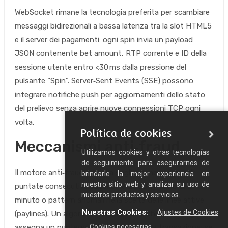
WebSocket rimane la tecnologia preferita per scambiare
messaggi bidirezionali a bassa latenza tra la slot HTML5
e il server dei pagamenti: ogni spin invia un payload
JSON contenente bet amount, RTP corrente e ID della
sessione utente entro <30 ms dalla pressione del
pulsante “Spin”. Server‑Sent Events (SSE) possono
integrare notifiche push per aggiornamenti dello stato
del prelievo senza aprire nuove connessioni TCP ogni
volta.
Política de cookies
Meccanismi anti‑fraud
Utilizamos cookies y otras tecnologías
de seguimiento para asegurarnos de
Il motore anti‑fraud analizza soglie come numero di
brindarle la mejor experiencia en
nuestro sitio web y analizar su uso de
puntate consecutive superiori a €500 in meno di un
nuestros productos y servicios.
minuto o pattern anomali nella scelta delle linee attive
Nuestras Cookies:
Ajustes de Cookies
(paylines). Un algoritmo basato su machine learning
assegna un punteggio rischio a ciascuna transazione; se
- Cookies necesarias