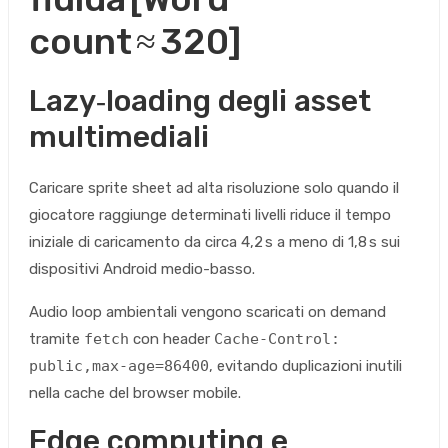
count ≈ 320]
Lazy‑loading degli asset
multimediali
Caricare sprite sheet ad alta risoluzione solo quando il
giocatore raggiunge determinati livelli riduce il tempo
iniziale di caricamento da circa 4,2 s a meno di 1,8 s sui
dispositivi Android medio-basso.
Audio loop ambientali vengono scaricati on demand
tramite
fetch
con header
Cache-Control:
public,max-age=86400
, evitando duplicazioni inutili
nella cache del browser mobile.
Edge computing e