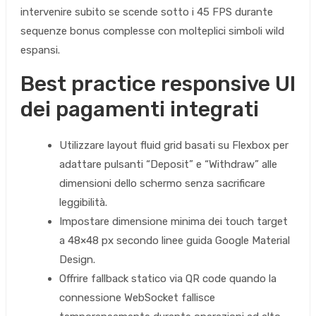
intervenire subito se scende sotto i 45 FPS durante
sequenze bonus complesse con molteplici simboli wild
espansi.
Best practice responsive UI
dei pagamenti integrati
Utilizzare layout fluid grid basati su Flexbox per
adattare pulsanti “Deposit” e “Withdraw” alle
dimensioni dello schermo senza sacrificare
leggibilità.
Impostare dimensione minima dei touch target
a 48×48 px secondo linee guida Google Material
Design.
Offrire fallback statico via QR code quando la
connessione WebSocket fallisce