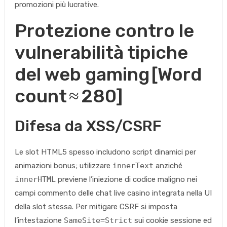
promozioni più lucrative.
Protezione contro le
vulnerabilità tipiche
del web gaming [Word
count ≈ 280]
Difesa da XSS/CSRF
Le slot HTML5 spesso includono script dinamici per
animazioni bonus; utilizzare
innerText
anziché
innerHTML
previene l’iniezione di codice maligno nei
campi commento delle chat live casino integrata nella UI
della slot stessa. Per mitigare CSRF si imposta
l’intestazione
SameSite=Strict
sui cookie sessione ed