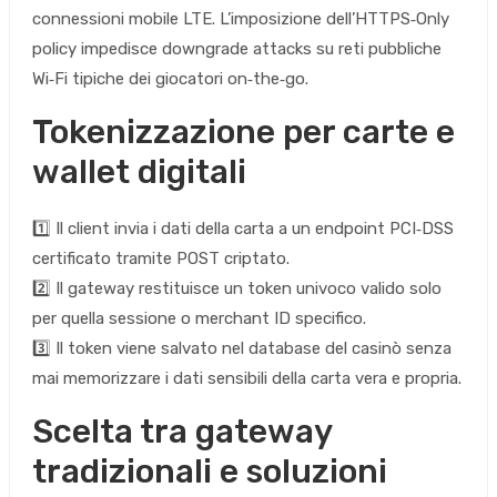
connessioni mobile LTE. L’imposizione dell’HTTPS‑Only
policy impedisce downgrade attacks su reti pubbliche
Wi‑Fi tipiche dei giocatori on‑the‑go.
Tokenizzazione per carte e
wallet digitali
1️⃣ Il client invia i dati della carta a un endpoint PCI‑DSS
certificato tramite POST criptato.
2️⃣ Il gateway restituisce un token univoco valido solo
per quella sessione o merchant ID specifico.
3️⃣ Il token viene salvato nel database del casinò senza
mai memorizzare i dati sensibili della carta vera e propria.
Scelta tra gateway
tradizionali e soluzioni