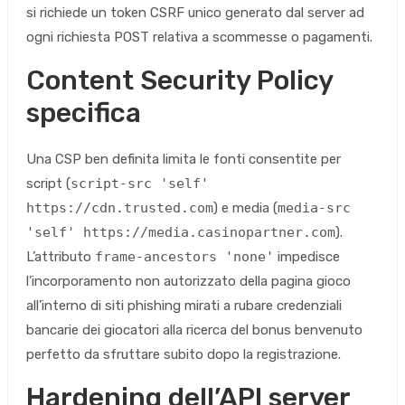
si richiede un token CSRF unico generato dal server ad
ogni richiesta POST relativa a scommesse o pagamenti.
Content Security Policy
specifica
Una CSP ben definita limita le fonti consentite per
script (
script-src 'self'
https://cdn.trusted.com
) e media (
media-src
'self' https://media.casinopartner.com
).
L’attributo
frame-ancestors 'none'
impedisce
l’incorporamento non autorizzato della pagina gioco
all’interno di siti phishing mirati a rubare credenziali
bancarie dei giocatori alla ricerca del bonus benvenuto
perfetto da sfruttare subito dopo la registrazione.
Hardening dell’API server