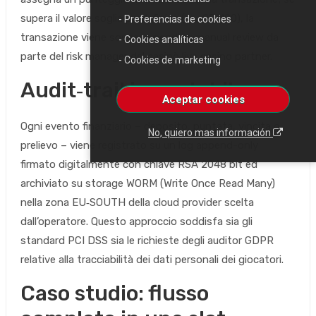
supera il valore soglia predefinito (es.: 85/100), la
- Preferencias de cookies
transazione viene sospesa pending manual review da
- Cookies analíticas
parte del risk manager del casinò live casino partner.
- Cookies de marketing
Audit‑trail immutabile
Aceptar cookies
Ogni evento finanziario – deposito, puntata, vincita o
No, quiero mas información
prelievo – viene registrato su un log append-only
firmato digitalmente con chiave RSA 2048 bit ed
archiviato su storage WORM (Write Once Read Many)
nella zona EU‑SOUTH della cloud provider scelta
dall’operatore. Questo approccio soddisfa sia gli
standard PCI DSS sia le richieste degli auditor GDPR
relative alla tracciabilità dei dati personali dei giocatori.
Caso studio: flusso