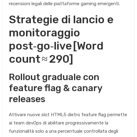
recensioni legali delle piattaforme gaming emergenti.
Strategie di lancio e
monitoraggio
post‑go‑live [Word
count ≈ 290]
Rollout graduale con
feature flag & canary
releases
Attivare nuove slot HTML5 dietro feature flag permette
ai team devOps di abilitare progressivamente la
funzionalità solo a una percentuale controllata degli