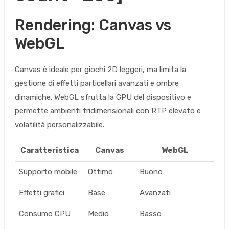
Rendering: Canvas vs
WebGL
Canvas è ideale per giochi 2D leggeri, ma limita la
gestione di effetti particellari avanzati e ombre
dinamiche. WebGL sfrutta la GPU del dispositivo e
permette ambienti tridimensionali con RTP elevato e
volatilità personalizzabile.
Caratteristica
Canvas
WebGL
Supporto mobile
Ottimo
Buono
Effetti grafici
Base
Avanzati
Consumo CPU
Medio
Basso