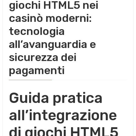
giochi HTML5 nei
casinò moderni:
tecnologia
all’avanguardia e
sicurezza dei
pagamenti
Guida pratica
all’integrazione
di giochi HTML5