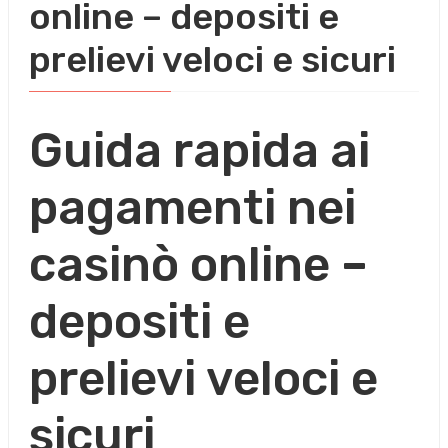
online – depositi e
prelievi veloci e sicuri
Guida rapida ai
pagamenti nei
casinò online –
depositi e
prelievi veloci e
sicuri