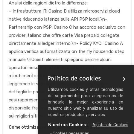
Analisi delle ragioni dietro le differenze:
– Infrastruttura IT: Casino B utilizza microservizi cloud
native riducendo latenza sulle API PSP locali.\n-
Partnership con PSP: Casino C ha accordo esclusivo con
provider italiano che offre carte Visa prepaid collegate
direttamente al ledger interno.\n- Policy KYC : Casino A
applica verifica automatizzata on‑the‑fly riducendo step
manuale.\nQuesti elementi spiegano perché alcuni
operatori riescono ad offrire cashout sotto i cinque
minuti mentre altri mantengono tempistiche
Política de cookies
leggermente superiorie.\nSecondo le valutazioni
Utilizamos cookies y otras tecnologías
dettagliate presenti su Siciliareporter.Com questi tre
de seguimiento para asegurarnos de
casi rappresentano perfettamente lo spettro
brindarle la mejor experiencia en
disponibile fra “rapid payout” ed “esperienza premium”
nuestro sitio web y analizar su uso de
nuestros productos y servicios.
sui migliori siti casino non AAMS.\n
Nuestras Cookies:
Ajustes de Cookies
Come ottimizzare la propria esperienza di pagamento
- Cookies necesarias