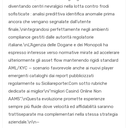
diventando centri nevralgici nella lotta contro frodi
sofisticate : analisi predittiva identifica anomalie prima
ancora che vengano segnalate dall’utente
finale,\nintegrandosi perfettamente negli ambienti
compliance gestiti dalle autorità regolatorie
italiane.\nL’Agenzia delle Dogane e dei Monopoli ha
espresso interesse verso normative mirate ad accelerare
ulteriormente gli asset flow mantenendo rigidi standard
AML/KYC — scenario favorevole anche ai nuovi player
emergenti cataloghi dai report pubblicizzati
regolarmente su Siciliareporter.Com sotto rubriche
dedicate ai miglior​​​​​​​​​​​​​​​\ni“migliori Casinó Online Non
AAMS”.\nQuesta evoluzione promette esperienze
sempre più fluide dove velocità ed affidabilità saranno
trattiseparate ma complementari nella stessa strategia
aziendale.\n\n—