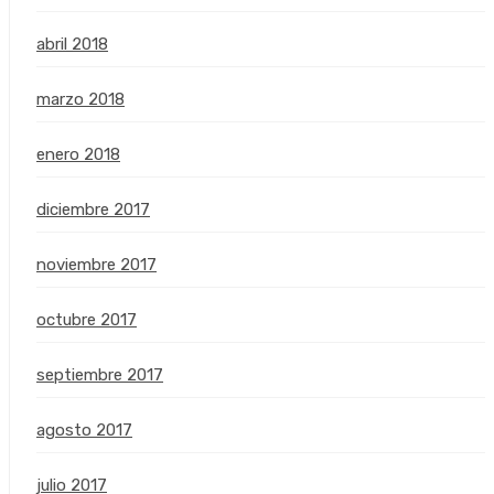
abril 2018
marzo 2018
enero 2018
diciembre 2017
noviembre 2017
octubre 2017
septiembre 2017
agosto 2017
julio 2017