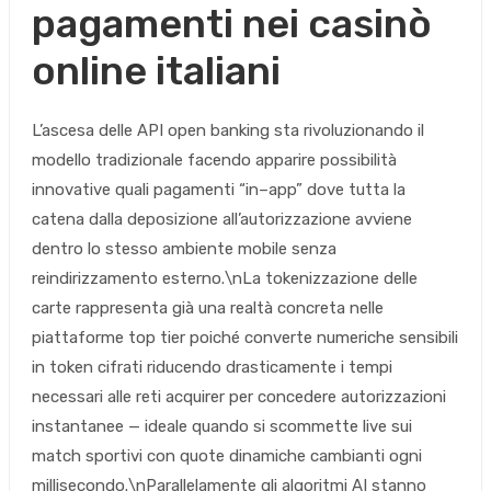
pagamenti nei casinò
online italiani
L’ascesa delle API open banking sta rivoluzionando il
modello tradizionale facendo apparire possibilità
innovative quali pagamenti “in–app” dove tutta la
catena dalla deposizione all’autorizzazione avviene
dentro lo stesso ambiente mobile senza
reindirizzamento esterno.\nLa tokenizzazione delle
carte rappresenta già una realtà concreta nelle
piattaforme top tier poiché converte numeriche sensibili
in token cifrati riducendo drasticamente i tempi
necessari alle reti acquirer per concedere autorizzazioni
instantanee — ideale quando si scommette live sui
match sportivi con quote dinamiche cambianti ogni
millisecondo.\nParallelamente gli algoritmi AI stanno