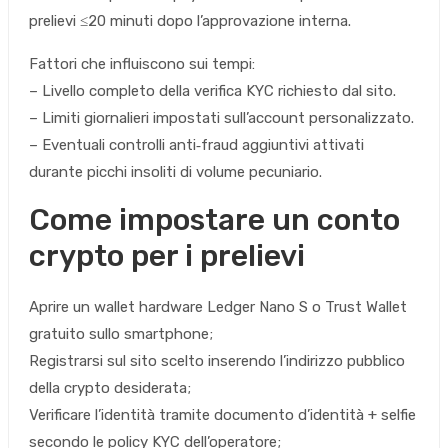
prelievi ≤20 minuti dopo l’approvazione interna.
Fattori che influiscono sui tempi:
– Livello completo della verifica KYC richiesto dal sito.
– Limiti giornalieri impostati sull’account personalizzato.
– Eventuali controlli anti‐fraud aggiuntivi attivati
durante picchi insoliti di volume pecuniario.
Come impostare un conto
crypto per i prelievi
Aprire un wallet hardware Ledger Nano S o Trust Wallet
gratuito sullo smartphone;
Registrarsi sul sito scelto inserendo l’indirizzo pubblico
della crypto desiderata;
Verificare l’identità tramite documento d’identità + selfie
secondo le policy KYC dell’operatore;