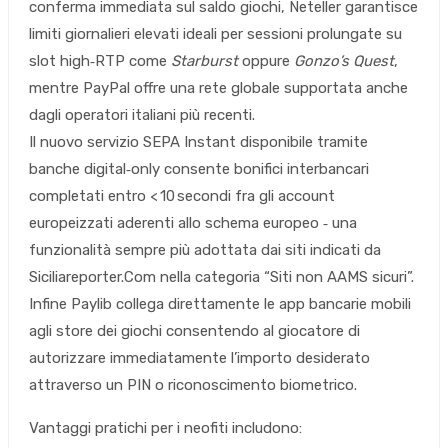
conferma immediata sul saldo giochi, Neteller garantisce
limiti giornalieri elevati ideali per sessioni prolungate su
slot high‑RTP come
Starburst
oppure
Gonzo’s Quest
,
mentre PayPal offre una rete globale supportata anche
dagli operatori italiani più recenti.
Il nuovo servizio SEPA Instant disponibile tramite
banche digital‐only consente bonifici interbancari
completati entro < 10 secondi fra gli account
europeizzati aderenti allo schema europeo ‑ una
funzionalità sempre più adottata dai siti indicati da
Siciliareporter.Com nella categoria “Siti non AAMS sicuri”.
Infine Paylib collega direttamente le app bancarie mobili
agli store dei giochi consentendo al giocatore di
autorizzare immediatamente l’importo desiderato
attraverso un PIN o riconoscimento biometrico.
Vantaggi pratichi per i neofiti includono: