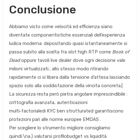
Conclusione
Abbiamo visto come velocità ed efficienza siano
diventate componentistiche essenziali dell’esperienza
ludica moderna: depositando quasi istantaneamente si
passa subito alla scelta fra slot high RTP come
Book of
Dead
oppure tavoli live dealer dove ogni decisione vale
milioni virtualizzati.; allo stesso modo ritirando
rapidamente ci si libera dalla tensione d’attesa lasciando
spazio solo alla soddisfazione della vincita concreta.|
La sicurezza resta però pietra angolare imprescindibile :
crittografia avanzata, autenticazioni
multi‑factorialedi KYC ben strutturated garantiscono
protezioni pari alle norme europee EMDAS .
Per scegliere lo strumento migliore consigliamo
quindi:\na.) valutarsi profilobudget vs liquidità