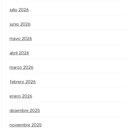
julio 2026
junio 2026
mayo 2026
abril 2026
marzo 2026
febrero 2026
enero 2026
diciembre 2025
noviembre 2025