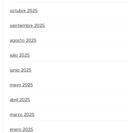
octubre 2025
septiembre 2025
agosto 2025
julio 2025
junio 2025
mayo 2025
abril 2025
marzo 2025
enero 2025