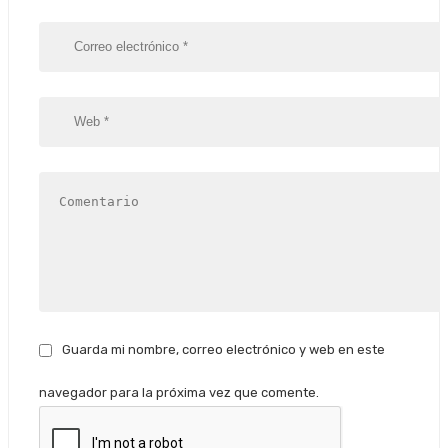
Guarda mi nombre, correo electrónico y web en este
navegador para la próxima vez que comente.