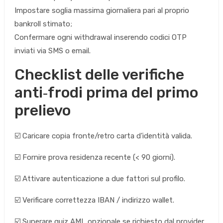
Impostare soglia massima giornaliera pari al proprio
bankroll stimato;
Confermare ogni withdrawal inserendo codici OTP
inviati via SMS o email.
Checklist delle verifiche
anti‑frodi prima del primo
prelievo
☑️ Caricare copia fronte/retro carta d’identità valida.
☑️ Fornire prova residenza recente (< 90 giorni).
☑️ Attivare autenticazione a due fattori sul profilo.
☑️ Verificare correttezza IBAN / indirizzo wallet.
☑️ Superare quiz AML opzionale se richiesto dal provider.