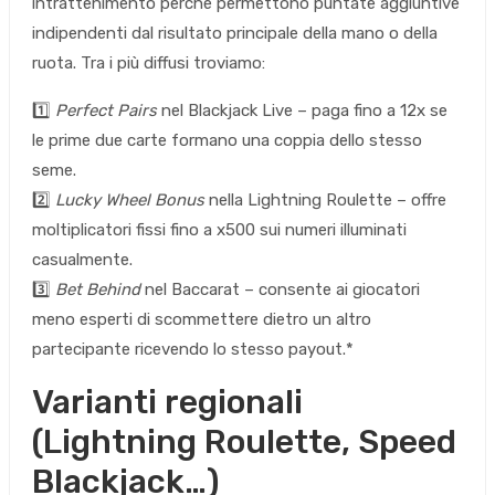
intrattenimento perché permettono puntate aggiuntive
indipendenti dal risultato principale della mano o della
ruota. Tra i più diffusi troviamo:
1️⃣
Perfect Pairs
nel Blackjack Live – paga fino a 12x se
le prime due carte formano una coppia dello stesso
seme.
2️⃣
Lucky Wheel Bonus
nella Lightning Roulette – offre
moltiplicatori fissi fino a x500 sui numeri illuminati
casualmente.
3️⃣
Bet Behind
nel Baccarat – consente ai giocatori
meno esperti di scommettere dietro un altro
partecipante ricevendo lo stesso payout.*
Varianti regionali
(Lightning Roulette, Speed
Blackjack…)