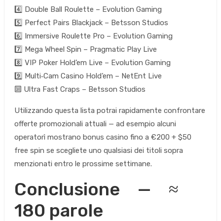
4️⃣ Double Ball Roulette – Evolution Gaming
5️⃣ Perfect Pairs Blackjack – Betsson Studios
6️⃣ Immersive Roulette Pro – Evolution Gaming
7️⃣ Mega Wheel Spin – Pragmatic Play Live
8️⃣ VIP Poker Hold’em Live – Evolution Gaming
9️⃣ Multi‐Cam Casino Hold’em – NetEnt Live
🔟 Ultra Fast Craps – Betsson Studios
Utilizzando questa lista potrai rapidamente confrontare
offerte promozionali attuali — ad esempio alcuni
operatorì mostrano bonus casino fino a €200 + $50
free spin se scegliete uno qualsiasi dei titoli sopra
menzionati entro le prossime settimane.
Conclusione — ≈
180 parole