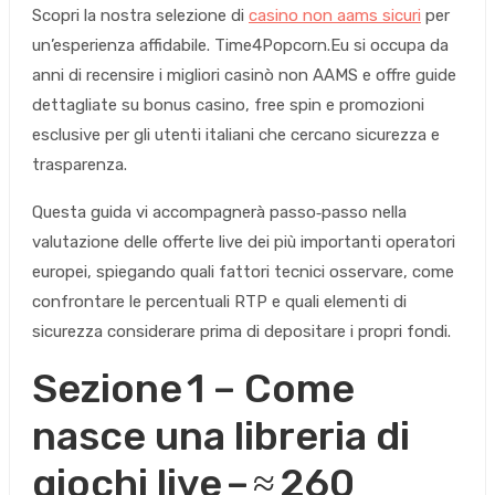
Scopri la nostra selezione di
casino non aams sicuri
per
un’esperienza affidabile. Time4Popcorn.Eu si occupa da
anni di recensire i migliori casinò non AAMS e offre guide
dettagliate su bonus casino, free spin e promozioni
esclusive per gli utenti italiani che cercano sicurezza e
trasparenza.
Questa guida vi accompagnerà passo‑passo nella
valutazione delle offerte live dei più importanti operatori
europei, spiegando quali fattori tecnici osservare, come
confrontare le percentuali RTP e quali elementi di
sicurezza considerare prima di depositare i propri fondi.
Sezione 1 – Come
nasce una libreria di
giochi live – ≈ 260