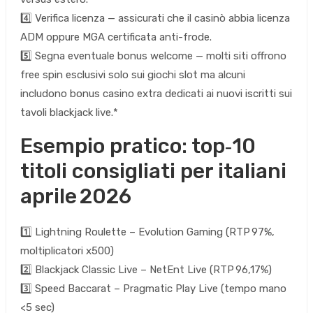
4️⃣ Verifica licenza — assicurati che il casinò abbia licenza
ADM oppure MGA certificata anti-frode.
5️⃣ Segna eventuale bonus welcome — molti siti offrono
free spin esclusivi solo sui giochi slot ma alcuni
includono bonus casino extra dedicati ai nuovi iscritti sui
tavoli blackjack live.*
Esempio pratico: top‑10
titoli consigliati per italiani
aprile 2026
1️⃣ Lightning Roulette – Evolution Gaming (RTP 97%,
moltiplicatori x500)
2️⃣ Blackjack Classic Live – NetEnt Live (RTP 96,17%)
3️⃣ Speed Baccarat – Pragmatic Play Live (tempo mano
<5 sec)