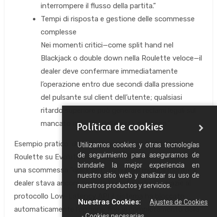
interrompere il flusso della partita.”
Tempi di risposta e gestione delle scommesse
complesse
Nei momenti critici—come split hand nel
Blackjack o double down nella Roulette veloce—il
dealer deve confermare immediatamente
l’operazione entro due secondi dalla pressione
del pulsante sul client dell’utente; qualsiasi
ritardo superiore può generare reclami legali sul
mancato rispetto dell’equità del gioco.”
Política de cookies
Esempio pratico: durante una sessione Lightning
Utilizamos cookies y otras tecnologías
de seguimiento para asegurarnos de
Roulette su Evolution Gaming un giocatore ha richiesto
brindarle la mejor experiencia en
una scommessa “quick bet” su numeri multipli mentre il
nuestro sitio web y analizar su uso de
dealer stava ancora girando la ruota virtuale; grazie al
nuestros productos y servicios.
protocollo Low-Latency API il sistema ha bloccato
Nuestras Cookies:
Ajustes de Cookies
automaticamente l’opzione fino al completamento della
- Cookies necesarias