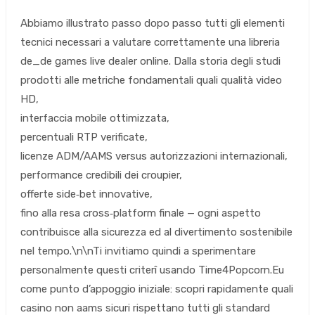
Abbiamo illustrato passo dopo passo tutti gli elementi
tecnici necessari a valutare correttamente una libreria
de­­­­­­­­­­­­­­­­­­­­_de​ ​games​ ​live​ ​dealer​ ​online​. Dalla storia degli studi
prodotti alle metriche fondamentali quali qualità video
HD,
interfaccia mobile ottimizzata,
percentuali RTP verificate,
licenze ADM/AAMS versus autorizzazioni internazionali,
performance credibili dei croupier,
offerte side‑bet innovative,
fino alla resa cross‑platform finale — ogni aspetto
contribuisce alla sicurezza ed al divertimento sostenibile
nel tempo.\n\nTi invitiamo quindi a sperimentare
personalmente questi criterî usando Time4Popcorn.Eu
come punto d’appoggio iniziale: scopri rapidamente quali
casino non aams sicuri rispettano tutti gli standard