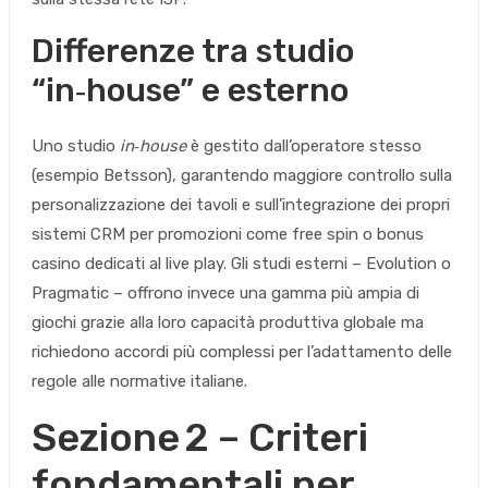
Differenze tra studio
“in‑house” e esterno
Uno studio
in‑house
è gestito dall’operatore stesso
(esempio Betsson), garantendo maggiore controllo sulla
personalizzazione dei tavoli e sull’integrazione dei propri
sistemi CRM per promozioni come free spin o bonus
casino dedicati al live play. Gli studi esterni – Evolution o
Pragmatic – offrono invece una gamma più ampia di
giochi grazie alla loro capacità produttiva globale ma
richiedono accordi più complessi per l’adattamento delle
regole alle normative italiane.
Sezione 2 – Criteri
fondamentali per