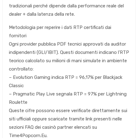
tradizionali perché dipende dalla performance reale del
dealer + dalla latenza della rete.
Metodologia per reperire i dati RTP certificati dai
fornitori
Ogni provider pubblica PDF tecnici approvati da auditor
indipendenti (GLI/IBIT). Questi documenti indicano l’RTP
teorico calcolato su milioni di mani simulate in ambiente
controllato:
– Evolution Gaming indica RTP = 96,17% per Blackjack
Classic
– Pragmatic Play Live segnala RTP = 97% per Lightning
Roulette
Queste cifre possono essere verificate direttamente sui
siti ufficiali oppure scaricate tramite link presenti nelle
sezioni FAQ dei casinò partner elencati su
Time4Popcorn.Eu.