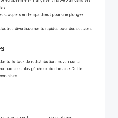
ette européenne et française, vingt-et-un dans ses
lais
ec croupiers en temps direct pour une plongée
t d’autres divertissements rapides pour des sessions
és
dants, le taux de redistribution moyen sur la
teur parmi les plus généreux du domaine. Cette
on claire.
e deux pour cent
dix centimes