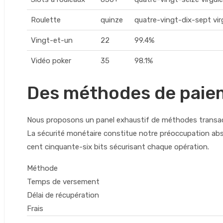
Roulette
quinze
quatre-vingt-dix-sept vir
Vingt-et-un
22
99.4%
Vidéo poker
35
98.1%
Des méthodes de paie
Nous proposons un panel exhaustif de méthodes transacti
La sécurité monétaire constitue notre préoccupation abs
cent cinquante-six bits sécurisant chaque opération.
Méthode
Temps de versement
Délai de récupération
Frais