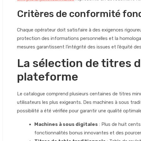
Critères de conformité fo
Chaque opérateur doit satisfaire à des exigences rigoureus
protection des informations personnelles et la homologa
mesures garantissent l’intégrité des issues et l’équité des
La sélection de titres d
plateforme
Le catalogue comprend plusieurs centaines de titres mi
utilisateurs les plus exigeants. Des machines à sous trad
possibilité a été vérifiée pour garantir une qualité optimale
Machines à sous digitales
: Plus de huit cent
fonctionnalités bonus innovantes et des pourcen