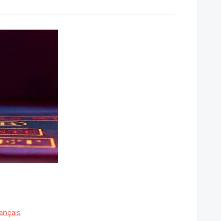
rançais