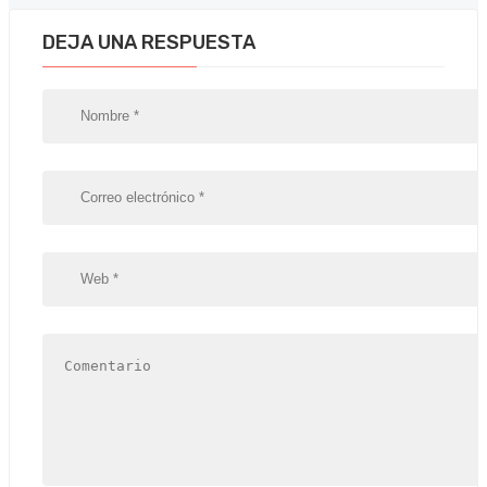
DEJA UNA RESPUESTA