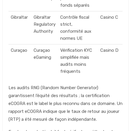
fonds séparés
Gibraltar
Gibraltar
Contrôle fiscal
Casino C
Regulatory
strict,
Authority
conformité aux
normes UE
Curaçao
Curaçao
Vérification KYC
Casino D
eGaming
simplifiée mais
audits moins
fréquents
Les audits RNG (Random Number Generator)
garantissent l’équité des résultats ; la certification
eCOGRA est le label le plus reconnu dans ce domaine. Un
rapport eCOGRA indique que le taux de retour au joueur
(RTP) a été mesuré de façon indépendante.