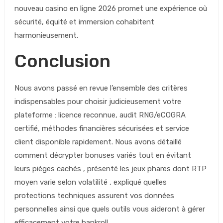
nouveau casino en ligne 2026 promet une expérience où
sécurité, équité et immersion cohabitent
harmonieusement.
Conclusion
Nous avons passé en revue l’ensemble des critères
indispensables pour choisir judicieusement votre
plateforme : licence reconnue, audit RNG/eCOGRA
certifié, méthodes financières sécurisées et service
client disponible rapidement. Nous avons détaillé
comment décrypter bonuses variés tout en évitant
leurs pièges cachés , présenté les jeux phares dont RTP
moyen varie selon volatilité , expliqué quelles
protections techniques assurent vos données
personnelles ainsi que quels outils vous aideront à gérer
efficacement votre bankroll.