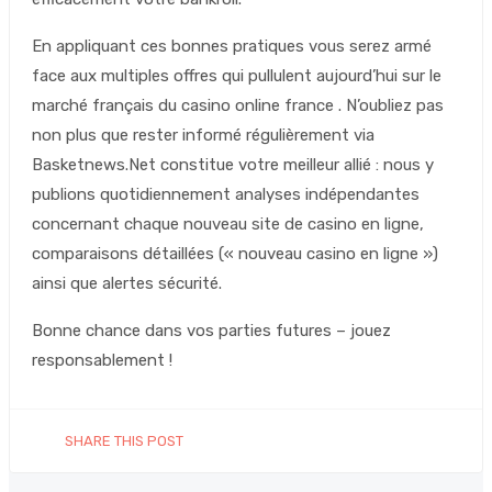
En appliquant ces bonnes pratiques vous serez armé
face aux multiples offres qui pullulent aujourd’hui sur le
marché français du casino online france . N’oubliez pas
non plus que rester informé régulièrement via
Basketnews.Net constitue votre meilleur allié : nous y
publions quotidiennement analyses indépendantes
concernant chaque nouveau site de casino en ligne,
comparaisons détaillées (« nouveau casino en ligne »)
ainsi que alertes sécurité.
Bonne chance dans vos parties futures – jouez
responsablement !
SHARE THIS POST