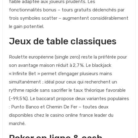
faible adaptée aux joueurs prudents. Les
fonctionnalités bonus – tours gratuits déclenchés par
trois symboles scatter – augmentent considérablement
le gain potentiel.
Jeux de table classiques
Roulette européenne (single zero) reste la préférée pour
son avantage maison réduit à 2,7 %. Le blackjack
« Infinite Bet » permet d’engager plusieurs mains
simultanément ; idéal pour ceux qui recherchent un
rythme rapide sans sacrifier le taux théorique favorable
(~99,5 %). Le baccarat propose deux variantes populaires
: Punto Banco et Chemin De Fer – toutes deux
disponibles chez le casino online france leader du
marché.