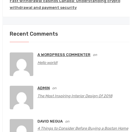
Fast withdrawal casinos Canada: Understanding crypto
withdrawal and payment security
Recent Comments
A WORDPRESS COMMENTER
on
Hello world!
ADMIN
on
The Most Inspiring Interior Design Of 2018
DAVID NEGUA
on
4 Things to Consider Before Buying a Boston Home