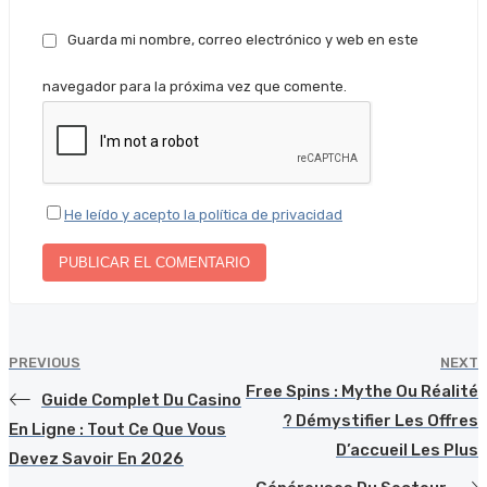
Guarda mi nombre, correo electrónico y web en este
navegador para la próxima vez que comente.
He leído y acepto la política de privacidad
PREVIOUS
NEXT
Free Spins : Mythe Ou Réalité
Guide Complet Du Casino
? Démystifier Les Offres
En Ligne : Tout Ce Que Vous
D’accueil Les Plus
Devez Savoir En 2026