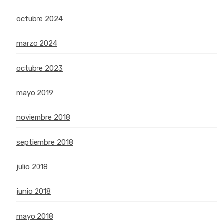
octubre 2024
marzo 2024
octubre 2023
mayo 2019
noviembre 2018
septiembre 2018
julio 2018
junio 2018
mayo 2018