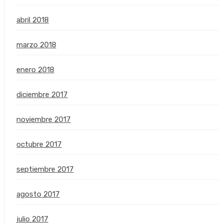
abril 2018
marzo 2018
enero 2018
diciembre 2017
noviembre 2017
octubre 2017
septiembre 2017
agosto 2017
julio 2017