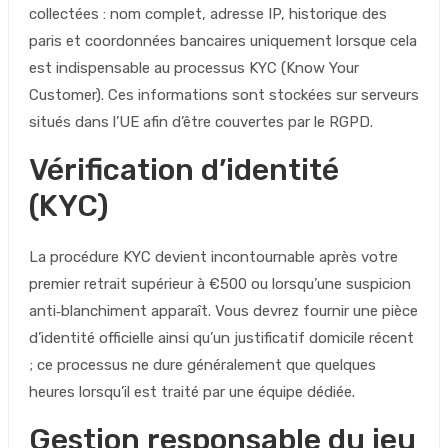
collectées : nom complet, adresse IP, historique des
paris et coordonnées bancaires uniquement lorsque cela
est indispensable au processus KYC (Know Your
Customer). Ces informations sont stockées sur serveurs
situés dans l’UE afin d’être couvertes par le RGPD.
Vérification d’identité
(KYC)
La procédure KYC devient incontournable après votre
premier retrait supérieur à €500 ou lorsqu’une suspicion
anti‑blanchiment apparaît. Vous devrez fournir une pièce
d’identité officielle ainsi qu’un justificatif domicile récent
; ce processus ne dure généralement que quelques
heures lorsqu’il est traité par une équipe dédiée.
Gestion responsable du jeu