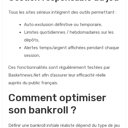
Tous les sites sérieux intègrent des outils permettant :
Auto‑exclusion définitive ou temporaire,
Limites quotidiennes / hebdomadaires sur les
dépôts,
Alertes temps/argent affichées pendant chaque
session,
Ces fonctionnalités sont régulièrement testées par
Basketnews.Net afin d’assurer leur efficacité réelle
auprès du public français.
Comment optimiser
son bankroll ?
Définir une bankroll initiale réaliste dépend du type de jeu