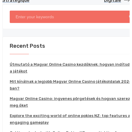
Stratégique
Digitale
Recent Posts
Útmutató a Magyar Online Casino kezdőknek: hogyan indítsd e
a játékot
Mit kínálnak a legjobb Magyar Online Casino játékoldalak 2026
ban?
Magyar Online Casino: ingyenes pörgetések és hogyan szerez
meg őket
Explore the exciting world of online pokies NZ: top features a
engaging gameplay