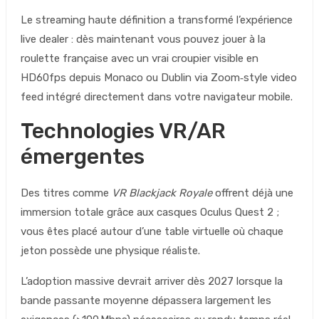
Le streaming haute définition a transformé l’expérience
live dealer : dès maintenant vous pouvez jouer à la
roulette française avec un vrai croupier visible en
HD60fps depuis Monaco ou Dublin via Zoom‑style video
feed intégré directement dans votre navigateur mobile.
Technologies VR/AR
émergentes
Des titres comme
VR Blackjack Royale
offrent déjà une
immersion totale grâce aux casques Oculus Quest 2 ;
vous êtes placé autour d’une table virtuelle où chaque
jeton possède une physique réaliste.
L’adoption massive devrait arriver dès 2027 lorsque la
bande passante moyenne dépassera largement les