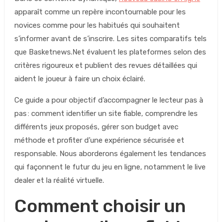
apparaît comme un repère incontournable pour les
novices comme pour les habitués qui souhaitent
s’informer avant de s’inscrire. Les sites comparatifs tels
que Basketnews.Net évaluent les plateformes selon des
critères rigoureux et publient des revues détaillées qui
aident le joueur à faire un choix éclairé.
Ce guide a pour objectif d’accompagner le lecteur pas à
pas : comment identifier un site fiable, comprendre les
différents jeux proposés, gérer son budget avec
méthode et profiter d’une expérience sécurisée et
responsable. Nous aborderons également les tendances
qui façonnent le futur du jeu en ligne, notamment le live
dealer et la réalité virtuelle.
Comment choisir un