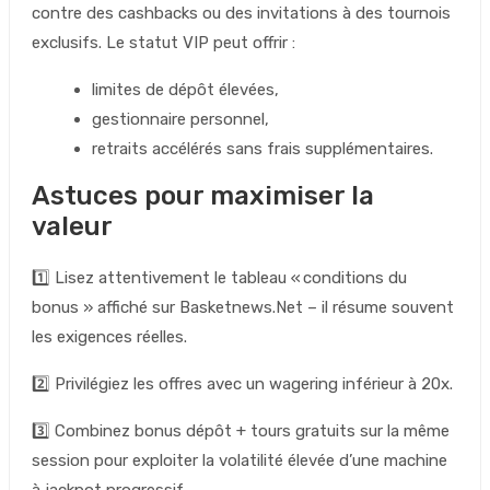
contre des cashbacks ou des invitations à des tournois
exclusifs. Le statut VIP peut offrir :
limites de dépôt élevées,
gestionnaire personnel,
retraits accélérés sans frais supplémentaires.
Astuces pour maximiser la
valeur
1️⃣ Lisez attentivement le tableau « conditions du
bonus » affiché sur Basketnews.Net – il résume souvent
les exigences réelles.
2️⃣ Privilégiez les offres avec un wagering inférieur à 20x.
3️⃣ Combinez bonus dépôt + tours gratuits sur la même
session pour exploiter la volatilité élevée d’une machine
à jackpot progressif.