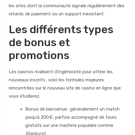
les sites dont la communauté signale régulièrement des
retards de paiement ou un support inexistant.
Les différents types
de bonus et
promotions
Les casinos rivalisent d’ingéniosité pour attirer les
nouveaux inscrits ; voici les formules majeures
rencontrées sur le nouveau site de casino en ligne que
vous étudierez.
Bonus de bienvenue : généralement un match
jusqu’à 200 €, parfois accompagné de tours
gratuits sur une machine populaire comme
Starburst
.