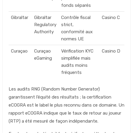
fonds séparés
Gibraltar
Gibraltar
Contrôle fiscal
Casino C
Regulatory
strict,
Authority
conformité aux
normes UE
Curaçao
Curaçao
Vérification KYC
Casino D
eGaming
simplifiée mais
audits moins
fréquents
Les audits RNG (Random Number Generator)
garantissent l’équité des résultats ; la certification
eCOGRA est le label le plus reconnu dans ce domaine. Un
rapport eCOGRA indique que le taux de retour au joueur
(RTP) a été mesuré de façon indépendante.