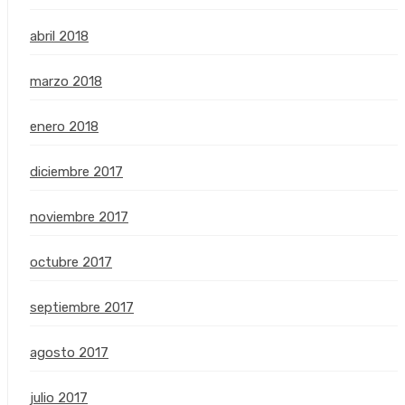
abril 2018
marzo 2018
enero 2018
diciembre 2017
noviembre 2017
octubre 2017
septiembre 2017
agosto 2017
julio 2017