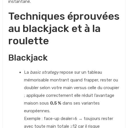
instantané.
Techniques éprouvées
au blackjack et à la
roulette
Blackjack
La
basic strategy
repose sur un tableau
mémorisable montrant quand frapper, rester ou
doubler selon votre main versus celle du croupier
; appliquée correctement elle réduit l’avantage
maison sous
0,5 %
dans ses variantes
européennes.
Exemple : face-up dealer=6 → toujours rester
avec toute main totale ≥12 car il risque