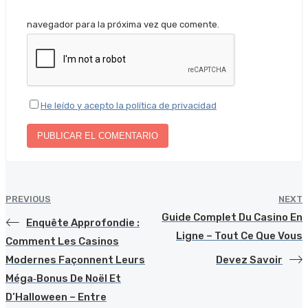
navegador para la próxima vez que comente.
He leído y acepto la política de privacidad
PREVIOUS
NEXT
Guide Complet Du Casino En
Enquête Approfondie :
Ligne – Tout Ce Que Vous
Comment Les Casinos
Modernes Façonnent Leurs
Devez Savoir
Méga‑bonus De Noël Et
D’Halloween – Entre