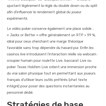
ajustant légèrement la règle du double down ou du split
afin d’influencer le rendement global du joueur
expérimenté.
Le vidéo‑poker conserve également une place solide ;
« Jacks or Better » offre généralement un RTP > 99 %,
idéal pour ceux cherchant une marge théorique
favorable sans trop dépendre du hasard pur. Enfin les
casinos live introduisent l’interaction réelle via webcam :
croupier humain pour roulette Live, baccarat Live ou
poker Texas Hold’em Live créent une immersion proche
du vrai salon physique tout en permettant aux joueurs
français d’utiliser leurs outils préférés (chat texte
intégré) pour poser des questions instantanées au
personnel dédié.
Stratégies de base