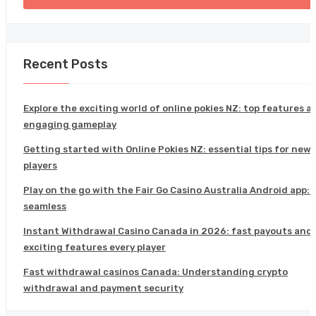
Recent Posts
Explore the exciting world of online pokies NZ: top features a
engaging gameplay
Getting started with Online Pokies NZ: essential tips for new
players
Play on the go with the Fair Go Casino Australia Android app: 
seamless
Instant Withdrawal Casino Canada in 2026: fast payouts and
exciting features every player
Fast withdrawal casinos Canada: Understanding crypto
withdrawal and payment security