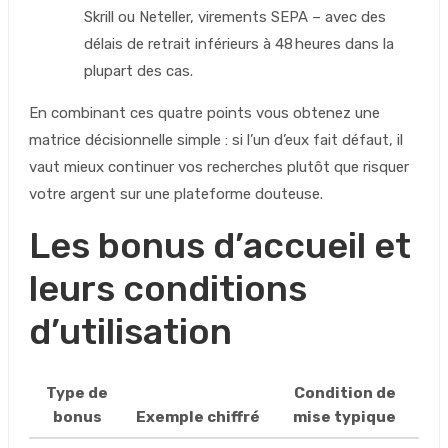
Skrill ou Neteller, virements SEPA – avec des
délais de retrait inférieurs à 48 heures dans la
plupart des cas.
En combinant ces quatre points vous obtenez une
matrice décisionnelle simple : si l’un d’eux fait défaut, il
vaut mieux continuer vos recherches plutôt que risquer
votre argent sur une plateforme douteuse.
Les bonus d’accueil et
leurs conditions
d’utilisation
Type de
Condition de
bonus
Exemple chiffré
mise typique