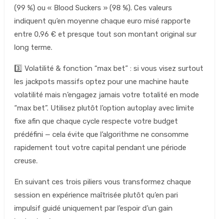
(99 %) ou « Blood Suckers » (98 %). Ces valeurs
indiquent qu’en moyenne chaque euro misé rapporte
entre 0,96 € et presque tout son montant original sur
long terme.
3️⃣ Volatilité & fonction “max bet” : si vous visez surtout
les jackpots massifs optez pour une machine haute
volatilité mais n’engagez jamais votre totalité en mode
“max bet”. Utilisez plutôt l’option autoplay avec limite
fixe afin que chaque cycle respecte votre budget
prédéfini — cela évite que l’algorithme ne consomme
rapidement tout votre capital pendant une période
creuse.
En suivant ces trois piliers vous transformez chaque
session en expérience maîtrisée plutôt qu’en pari
impulsif guidé uniquement par l’espoir d’un gain