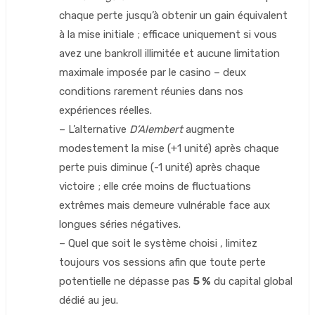
chaque perte jusqu’à obtenir un gain équivalent
à la mise initiale ; efficace uniquement si vous
avez une bankroll illimitée et aucune limitation
maximale imposée par le casino – deux
conditions rarement réunies dans nos
expériences réelles.
– L’alternative
D’Alembert
augmente
modestement la mise (+1 unité) après chaque
perte puis diminue (-1 unité) après chaque
victoire ; elle crée moins de fluctuations
extrêmes mais demeure vulnérable face aux
longues séries négatives.
– Quel que soit le système choisi , limitez
toujours vos sessions afin que toute perte
potentielle ne dépasse pas
5 %
du capital global
dédié au jeu.