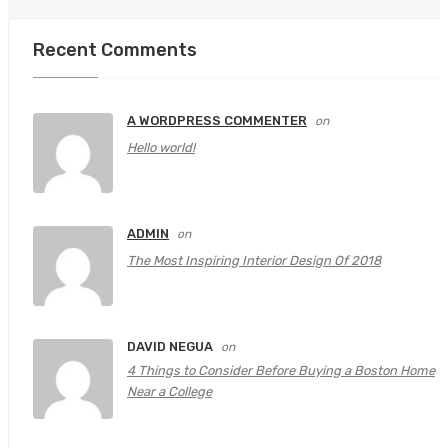
Recent Comments
A WORDPRESS COMMENTER
on
Hello world!
ADMIN
on
The Most Inspiring Interior Design Of 2018
DAVID NEGUA
on
4 Things to Consider Before Buying a Boston Home
Near a College