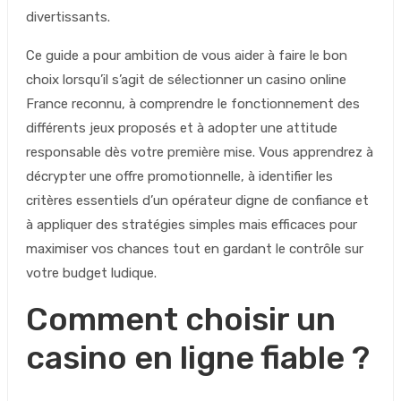
divertissants.
Ce guide a pour ambition de vous aider à faire le bon
choix lorsqu’il s’agit de sélectionner un casino online
France reconnu, à comprendre le fonctionnement des
différents jeux proposés et à adopter une attitude
responsable dès votre première mise. Vous apprendrez à
décrypter une offre promotionnelle, à identifier les
critères essentiels d’un opérateur digne de confiance et
à appliquer des stratégies simples mais efficaces pour
maximiser vos chances tout en gardant le contrôle sur
votre budget ludique.
Comment choisir un
casino en ligne fiable ?