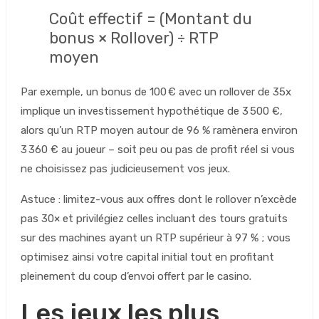
Coût effectif = (Montant du
bonus × Rollover) ÷ RTP
moyen
Par exemple, un bonus de 100 € avec un rollover de 35x
implique un investissement hypothétique de 3 500 €,
alors qu’un RTP moyen autour de 96 % ramènera environ
3 360 € au joueur – soit peu ou pas de profit réel si vous
ne choisissez pas judicieusement vos jeux.
Astuce : limitez-vous aux offres dont le rollover n’excède
pas 30× et privilégiez celles incluant des tours gratuits
sur des machines ayant un RTP supérieur à 97 % ; vous
optimisez ainsi votre capital initial tout en profitant
pleinement du coup d’envoi offert par le casino.
Les jeux les plus