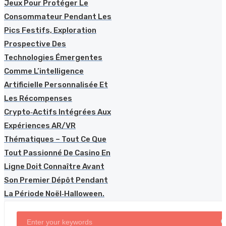
Jeux Pour Protéger Le
Consommateur Pendant Les
Pics Festifs, Exploration
Prospective Des
Technologies Émergentes
Comme L’intelligence
Artificielle Personnalisée Et
Les Récompenses
Crypto‑actifs Intégrées Aux
Expériences AR/VR
Thématiques – Tout Ce Que
Tout Passionné De Casino En
Ligne Doit Connaître Avant
Son Premier Dépôt Pendant
La Période Noël‑Halloween.