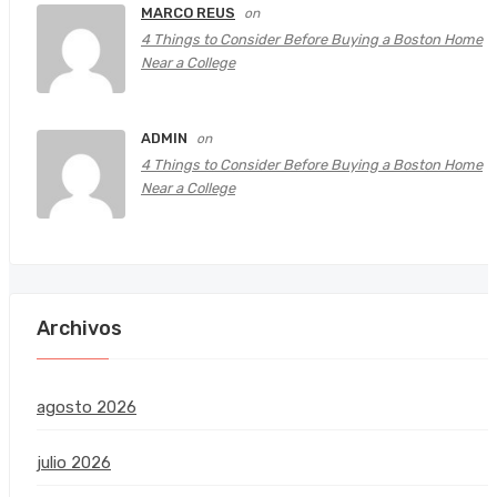
MARCO REUS
on
4 Things to Consider Before Buying a Boston Home
Near a College
ADMIN
on
4 Things to Consider Before Buying a Boston Home
Near a College
Archivos
agosto 2026
julio 2026