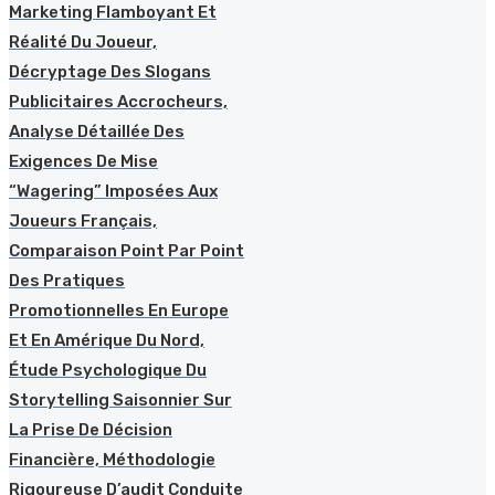
Marketing Flamboyant Et
Réalité Du Joueur,
Décryptage Des Slogans
Publicitaires Accrocheurs,
Analyse Détaillée Des
Exigences De Mise
“wagering” Imposées Aux
Joueurs Français,
Comparaison Point Par Point
Des Pratiques
Promotionnelles En Europe
Et En Amérique Du Nord,
Étude Psychologique Du
Storytelling Saisonnier Sur
La Prise De Décision
Financière, Méthodologie
Rigoureuse D’audit Conduite