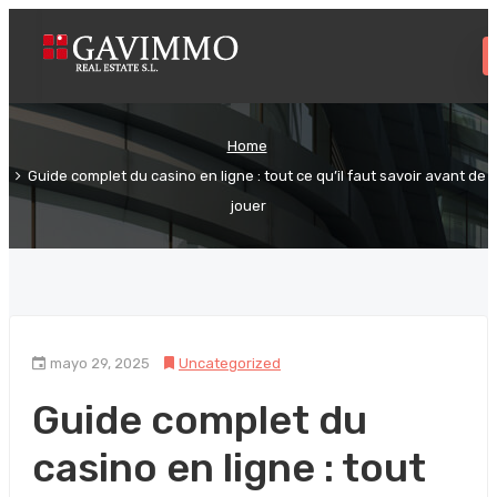
Home
Guide complet du casino en ligne : tout ce qu’il faut savoir avant de
jouer
mayo 29, 2025
Uncategorized
Guide complet du
casino en ligne : tout