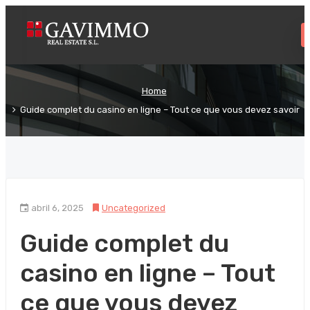
Home
Guide complet du casino en ligne – Tout ce que vous devez savoir
abril 6, 2025
Uncategorized
Guide complet du
casino en ligne – Tout
ce que vous devez