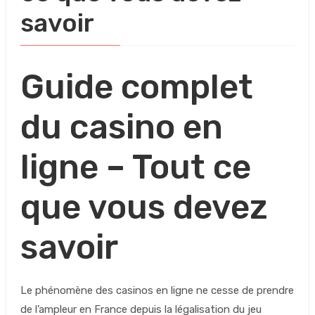
savoir
Guide complet
du casino en
ligne – Tout ce
que vous devez
savoir
Le phénomène des casinos en ligne ne cesse de prendre
de l’ampleur en France depuis la légalisation du jeu