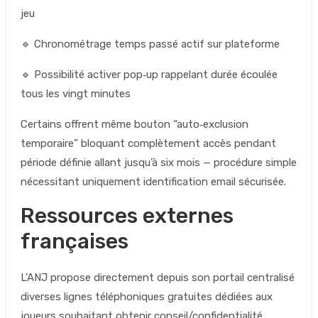
jeu
🔹 Chronométrage temps passé actif sur plateforme
🔹 Possibilité activer pop‑up rappelant durée écoulée
tous les vingt minutes
Certains offrent même bouton “auto‐exclusion
temporaire” bloquant complètement accès pendant
période définie allant jusqu’à six mois — procédure simple
nécessitant uniquement identification email sécurisée.
Ressources externes
françaises
L’ANJ propose directement depuis son portail centralisé
diverses lignes téléphoniques gratuites dédiées aux
joueurs souhaitant obtenir conseil/confidentialité