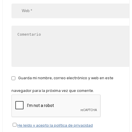
Guarda mi nombre, correo electrónico y web en este
navegador para la próxima vez que comente.
He leído y acepto la política de privacidad