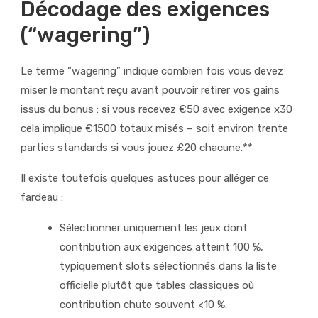
Décodage des exigences
(“wagering”)
Le terme “wagering” indique combien fois vous devez
miser le montant reçu avant pouvoir retirer vos gains
issus du bonus : si vous recevez €50 avec exigence x30
cela implique €1500 totaux misés – soit environ trente
parties standards si vous jouez £20 chacune.**
Il existe toutefois quelques astuces pour alléger ce
fardeau :
Sélectionner uniquement les jeux dont
contribution aux exigences atteint 100 %,
typiquement slots sélectionnés dans la liste
officielle plutôt que tables classiques où
contribution chute souvent <10 %.