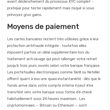
avant déclenchement du processus KYC complet –
pratique pour tester rapidement mais risqué si vous
prévoyez gros gains.
Moyens de paiement
Les cartes bancaires restent très utilisées grâce à leur
protection antifraude intégrée ; toutefois elles
imposent parfois un délai supplémentaire lors du
traitement anti‑lavage qui peut rallonger votre retrait
jusqu’à trois jours ouvrés selon votre banque française.
Les portefeuilles électroniques comme Skrill ou Neteller
offrent quant à eux une quasi‑instantanéité : dès que le
fonds arrive dans votre compte interne il peut être
transféré vers votre banque sous forme d’e‑check
habituellement sous 24 heures maximum . Les
cryptomonnaies — Bitcoin ou Ethereum — sont