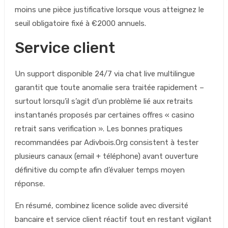
moins une pièce justificative lorsque vous atteignez le
seuil obligatoire fixé à €2000 annuels.
Service client
Un support disponible 24/7 via chat live multilingue
garantit que toute anomalie sera traitée rapidement –
surtout lorsqu’il s’agit d’un problème lié aux retraits
instantanés proposés par certaines offres « casino
retrait sans verification ». Les bonnes pratiques
recommandées par Adivbois.Org consistent à tester
plusieurs canaux (email + téléphone) avant ouverture
définitive du compte afin d’évaluer temps moyen
réponse.
En résumé, combinez licence solide avec diversité
bancaire et service client réactif tout en restant vigilant