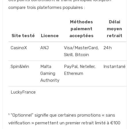
compare trois plateformes populaires :
Méthodes
Délai
paiement
moyen
Site testé
Licence
acceptées
retrait
CasinoX
ANJ
Visa/MasterCard,
24 h
Skrill, Bitcoin
Spin&Win
Malta
PayPal, Neteller,
Instantané
Gaming
Ethereum
Authority
LuckyFrance
¹ “Optionnel” signifie que certaines promotions « sans
vérification » permettent un premier retrait limité à €100