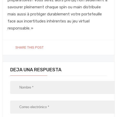
préparatoires ! Vous serez alors prêt(e) non seulement à
savourer pleinement chaque spin ou main distribuée
mais aussi à protéger durablement votre portefeuille
face aux incertitudes inhérentes au jeu virtuel
responsable. »
SHARE THIS POST
DEJA UNA RESPUESTA