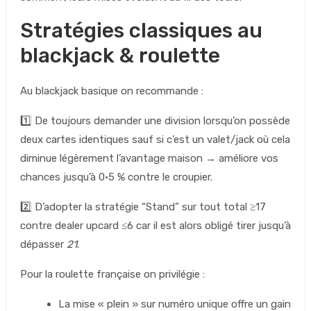
Stratégies classiques au
blackjack & roulette
Au blackjack basique on recommande :
1️⃣ De toujours demander une division lorsqu’on possède
deux cartes identiques sauf si c’est un valet/jack où cela
diminue légèrement l’avantage maison → améliore vos
chances jusqu’à 0·5 % contre le croupier.
2️⃣ D’adopter la stratégie “Stand” sur tout total ≥17
contre dealer upcard ≤6 car il est alors obligé tirer jusqu’à
dépasser
21
.
Pour la roulette française on privilégie :
La mise «​ plein​ » sur numéro unique offre un gain