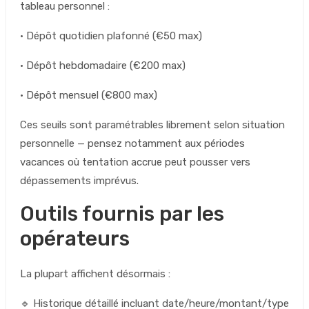
tableau personnel :
• Dépôt quotidien plafonné (€50 max)
• Dépôt hebdomadaire (€200 max)
• Dépôt mensuel (€800 max)
Ces seuils sont paramétrables librement selon situation
personnelle — pensez notamment aux périodes
vacances où tentation accrue peut pousser vers
dépassements imprévus.
Outils fournis par les
opérateurs
La plupart affichent désormais :
🔹 Historique détaillé incluant date/heure/montant/type