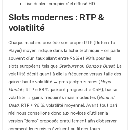
Live dealer : croupier réel diffusé HD
Slots modernes : RTP &
volatilité
Chaque machine possède son propre RTP (Return To
Player) moyen indiqué dans la fiche technique – on parle
souvent d’un taux allant entre 96 % et 98 % pour les
slots européens tels que
Starburst
ou
Gonzo’s Quest
. La
volatilité décrit quant à elle la fréquence versus taille des
gains : haute volatilité → gros jackpots rares (
Mega
Moolah
, RTP ≈ 88 %, jackpot progressif > €5M), basse
volatilité → gains fréquents mais modestes (
Book of
Dead
, RTP ≈ 96 %, volatilité moyenne). Avant tout pari
réel nous conseillons donc aux novices d’utiliser la
version “demo” proposée gratuitement afin d’observer
comment leurs mises évoluent au fil des tours.