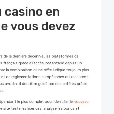
 casino en
ue vous devez
 de la dernière décennie : les plateformes de
rs français grâce à l’accès instantané depuis un
ar la combinaison d’une offre ludique toujours plus
on et de réglementations européennes qui rassurent
us anodin ; il doit être guidé par des critères précis
es.
endant le plus complet pour identifier le
nouveau
e site teste les licences, analyse les bonus et