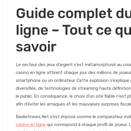
Guide complet du
ligne – Tout ce q
savoir
Le secteur des jeux d’argent s’est métamorphosé au cours
casino en ligne attirent chaque jour des millions de joueu
smartphone ou un ordinateur. Cette explosion s’explique p
diversifiée, de technologies de streaming haute définiti
le public. En conséquence, le choix d’un site fiable n’est pl
afin d’éviter les arnaques et les mauvaises surprises fiscal
Basketnews.Net s’est imposé comme le comparateur indép
casino en ligne
qui correspond à chaque profil de joueur. L