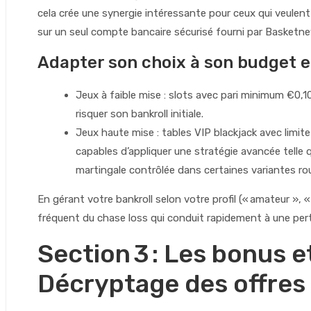
cela crée une synergie intéressante pour ceux qui veulent 
sur un seul compte bancaire sécurisé fourni par Basketne
Adapter son choix à son budget et
Jeux à faible mise : slots avec pari minimum €0,10
risquer son bankroll initiale.
Jeux haute mise : tables VIP blackjack avec limit
capables d’appliquer une stratégie avancée telle 
martingale contrôlée dans certaines variantes ro
En gérant votre bankroll selon votre profil (« amateur », « i
fréquent du chase loss qui conduit rapidement à une per
Section 3 : Les bonus 
Décryptage des offres