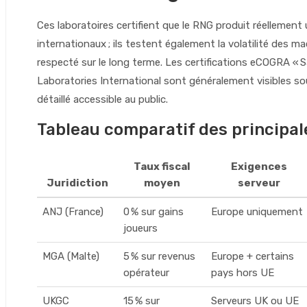
Ces laboratoires certifient que le RNG produit réellement
internationaux ; ils testent également la volatilité des 
respecté sur le long terme. Les certifications eCOGRA « S
Laboratories International sont généralement visibles s
détaillé accessible au public.
Tableau comparatif des principal
Taux fiscal
Exigences
Juridiction
moyen
serveur
ANJ (France)
0 % sur gains
Europe uniquement
joueurs
MGA (Malte)
5 % sur revenus
Europe + certains
opérateur
pays hors UE
UKGC
15 % sur
Serveurs UK ou UE