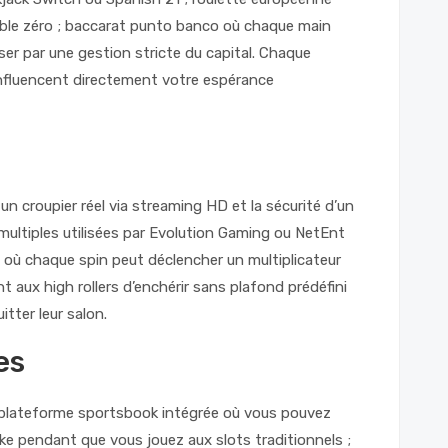
uble zéro ; baccarat punto banco où chaque main
r par une gestion stricte du capital. Chaque
influencent directement votre espérance
 un croupier réel via streaming HD et la sécurité d’un
 multiples utilisées par Evolution Gaming ou NetEnt
te où chaque spin peut déclencher un multiplicateur
nt aux high rollers d’enchérir sans plafond prédéfini
itter leur salon.
es
 plateforme sportsbook intégrée où vous pouvez
ke pendant que vous jouez aux slots traditionnels ;