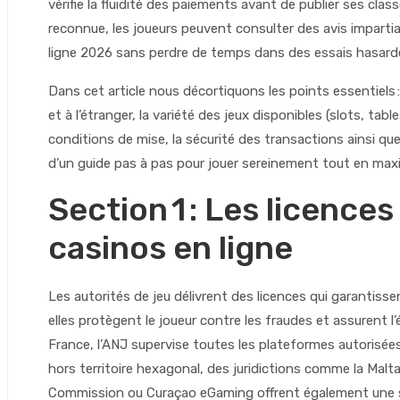
vérifie la fluidité des paiements avant de publier ses cl
reconnue, les joueurs peuvent consulter des avis impartia
ligne 2026 sans perdre de temps dans des essais hasard
Dans cet article nous décortiquons les points essentiels : 
et à l’étranger, la variété des jeux disponibles (slots, tab
conditions de mise, la sécurité des transactions ainsi que
d’un guide pas à pas pour jouer sereinement tout en max
Section 1 : Les licences
casinos en ligne
Les autorités de jeu délivrent des licences qui garantissen
elles protègent le joueur contre les fraudes et assurent
France, l’ANJ supervise toutes les plateformes autorisées
hors territoire hexagonal, des juridictions comme la Mal
Commission ou Curaçao eGaming offrent également une sur