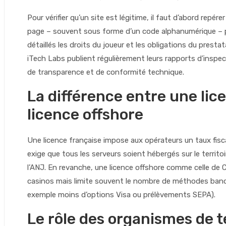
Pour vérifier qu’un site est légitime, il faut d’abord repé
page – souvent sous forme d’un code alphanumérique – p
détaillés les droits du joueur et les obligations du pres
iTech Labs publient régulièrement leurs rapports d’inspect
de transparence et de conformité technique.
La différence entre une lic
licence offshore
Une licence française impose aux opérateurs un taux fisca
exige que tous les serveurs soient hébergés sur le territoi
l’ANJ. En revanche, une licence offshore comme celle de Cu
casinos mais limite souvent le nombre de méthodes bancai
exemple moins d’options Visa ou prélèvements SEPA).
Le rôle des organismes de te