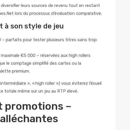
diversifier leurs sources de revenu tout en restant
ws.Net lors du processus d’évaluation comparative.
 à son style de jeu
 – parfaits pour tester plusieurs titres sans trop
e maximale €5 000 – réservées aux high rollers
que le comptage simplifié des cartes ou la
ulette premium.
ntermédiaire », « high roller ») vous éviterez l’écueil
te totale même sur un jeu au RTP élevé.
et promotions –
 alléchantes