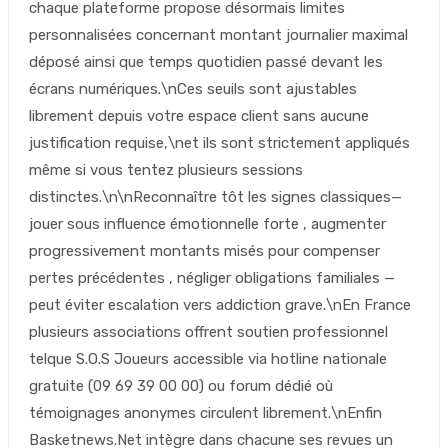
chaque plateforme propose désormais limites
personnalisées concernant montant journalier maximal
déposé ainsi que temps quotidien passé devant les
écrans numériques.\nCes seuils sont ajustables
librement depuis votre espace client sans aucune
justification requise,\net ils sont strictement appliqués
même si vous tentez plusieurs sessions
distinctes.\n\nReconnaître tôt les signes classiques—
jouer sous influence émotionnelle forte , augmenter
progressivement montants misés pour compenser
pertes précédentes , négliger obligations familiales —
peut éviter escalation vers addiction grave.\nEn France
plusieurs associations offrent soutien professionnel
telque S.O.S Joueurs accessible via hotline nationale
gratuite (09 69 39 00 00) ou forum dédié où
témoignages anonymes circulent librement.\nEnfin
Basketnews.Net intègre dans chacune ses revues un