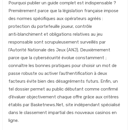
Pourquoi publier un guide complet est indispensable ?
Premièrement parce que la législation française impose
des normes spécifiques aux opérateurs agréés :
protection du portefeuille joueur, contrôle
anti‑blanchiment et obligations relatives au jeu
responsable sont scrupuleusement surveillés par
l’Autorité Nationale des Jeux (ANJ). Deuxièmement
parce que la cybersécurité évolue constamment ;
connaître les bonnes pratiques pour choisir un mot de
passe robuste ou activer l’authentification à deux
facteurs évite bien des désagréments futurs. Enfin, un
tel dossier permet au public débutant comme confirmé
d’évaluer objectivement chaque offre grâce aux critères
établis par Basketnews.Net, site indépendant spécialisé
dans le classement impartial des nouveaux casinos en
ligne.