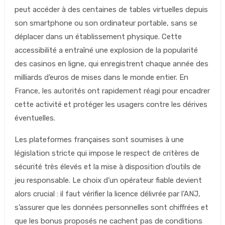
peut accéder à des centaines de tables virtuelles depuis
son smartphone ou son ordinateur portable, sans se
déplacer dans un établissement physique. Cette
accessibilité a entraîné une explosion de la popularité
des casinos en ligne, qui enregistrent chaque année des
milliards d’euros de mises dans le monde entier. En
France, les autorités ont rapidement réagi pour encadrer
cette activité et protéger les usagers contre les dérives
éventuelles.
Les plateformes françaises sont soumises à une
législation stricte qui impose le respect de critères de
sécurité très élevés et la mise à disposition d’outils de
jeu responsable. Le choix d’un opérateur fiable devient
alors crucial : il faut vérifier la licence délivrée par l’ANJ,
s’assurer que les données personnelles sont chiffrées et
que les bonus proposés ne cachent pas de conditions