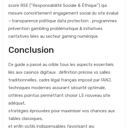
score RSE (“Responsabilité Sociale & Éthique”) qui
mesure concrètement engagement social du site évalué
— transparence politique data protection , programmes
prévention gambling problématique & initiatives
caritatives liées au secteur gaming numérique.
Conclusion
Ce guide a passé au crible tous les aspects essentiels
liés aux casinos digitaux : définition précise vs salles
traditionnelles, cadre légal français imposé par l’ANJ,
techniques modernes assurant sécurité optimale,
critères pointus permettant choisir LE nouveau site
adéquat,
stratégies éprouvées pour maximiser vos chances aux
tables classiques,
et enfin outils indispensables favorisant jeu