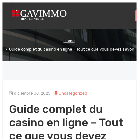
Home
Guide complet du casino en ligne – Tout ce que vous devez savoir
diciembre 30, 2025
Uncategorized
Guide complet du
casino en ligne – Tout
ce que vous devez