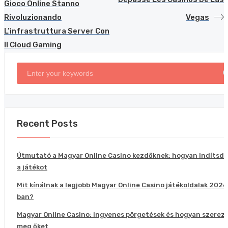
Gioco Online Stanno
Rivoluzionando
Vegas
L’infrastruttura Server Con
Il Cloud Gaming
Recent Posts
Útmutató a Magyar Online Casino kezdőknek: hogyan indítsd e
a játékot
Mit kínálnak a legjobb Magyar Online Casino játékoldalak 2026
ban?
Magyar Online Casino: ingyenes pörgetések és hogyan szerez
meg őket