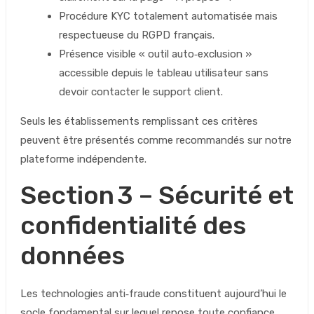
Procédure KYC totalement automatisée mais
respectueuse du RGPD français.
Présence visible « outil auto‑exclusion »
accessible depuis le tableau utilisateur sans
devoir contacter le support client.
Seuls les établissements remplissant ces critères
peuvent être présentés comme recommandés sur notre
plateforme indépendente.
Section 3 – Sécurité et
confidentialité des
données
Les technologies anti‑fraude constituent aujourd’hui le
socle fondamental sur lequel repose toute confiance