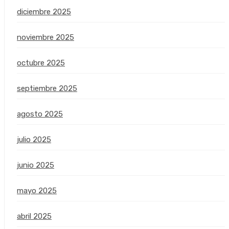
diciembre 2025
noviembre 2025
octubre 2025
septiembre 2025
agosto 2025
julio 2025
junio 2025
mayo 2025
abril 2025