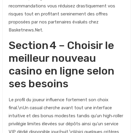
recommandations vous réduisez drastiquement vos
risques tout en profitant sereinement des offres
proposées par nos partenaires évalués chez
Basketnews.Net.
Section 4 – Choisir le
meilleur nouveau
casino en ligne selon
ses besoins
Le profil du joueur influence fortement son choix
final.\nUn casual cherche avant tout une interface
intuitive et des bonus modestes tandis qu’un high‑roller
privilégie limites élevées sur dépôts ainsi qu’un service
VIP dédié disponible jour/nuit.\nVoici quelques critères