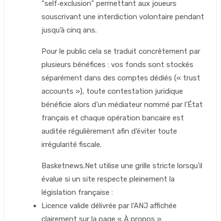
“self‑exclusion” permettant aux joueurs
souscrivant une interdiction volontaire pendant
jusqu’à cinq ans.
Pour le public cela se traduit concrètement par
plusieurs bénéfices : vos fonds sont stockés
séparément dans des comptes dédiés (« trust
accounts »), toute contestation juridique
bénéficie alors d’un médiateur nommé par l’État
français et chaque opération bancaire est
auditée régulièrement afin d’éviter toute
irrégularité fiscale.
Basketnews.Net utilise une grille stricte lorsqu’il
évalue si un site respecte pleinement la
législation française :
Licence valide délivrée par l’ANJ affichée
clairement sur la page « À propos ».