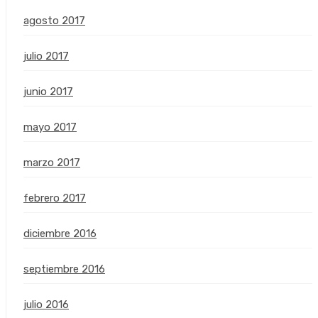
agosto 2017
julio 2017
junio 2017
mayo 2017
marzo 2017
febrero 2017
diciembre 2016
septiembre 2016
julio 2016