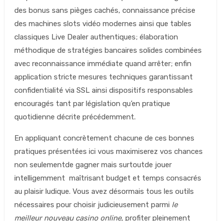
des bonus sans pièges cachés, connaissance précise
des machines slots vidéo modernes ainsi que tables
classiques Live Dealer authentiques; élaboration
méthodique de stratégies bancaires solides combinées
avec reconnaissance immédiate quand arrêter; enfin
application stricte mesures techniques garantissant
confidentialité via SSL ainsi dispositifs responsables
encouragés tant par législation qu’en pratique
quotidienne décrite précédemment.
En appliquant concrètement chacune de ces bonnes
pratiques présentées ici vous maximiserez vos chances
non seulementde gagner mais surtoutde jouer
intelligemment ­ maîtrisant budget et temps consacrés
au plaisir ludique.​ Vous avez désormais tous les outils
nécessaires pour choisir judicieusement parmi
le
meilleur nouveau casino online
, profiter pleinement