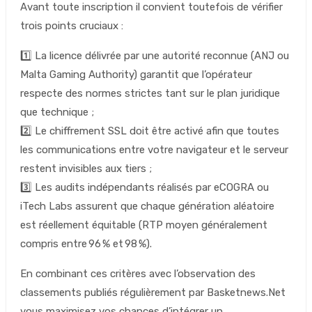
Avant toute inscription il convient toutefois de vérifier
trois points cruciaux :
1️⃣ La licence délivrée par une autorité reconnue (ANJ ou
Malta Gaming Authority) garantit que l’opérateur
respecte des normes strictes tant sur le plan juridique
que technique ;
2️⃣ Le chiffrement SSL doit être activé afin que toutes
les communications entre votre navigateur et le serveur
restent invisibles aux tiers ;
3️⃣ Les audits indépendants réalisés par eCOGRA ou
iTech Labs assurent que chaque génération aléatoire
est réellement équitable (RTP moyen généralement
compris entre 96 % et 98 %).
En combinant ces critères avec l’observation des
classements publiés régulièrement par Basketnews.Net
vous maximisez vos chances d’intégrer un