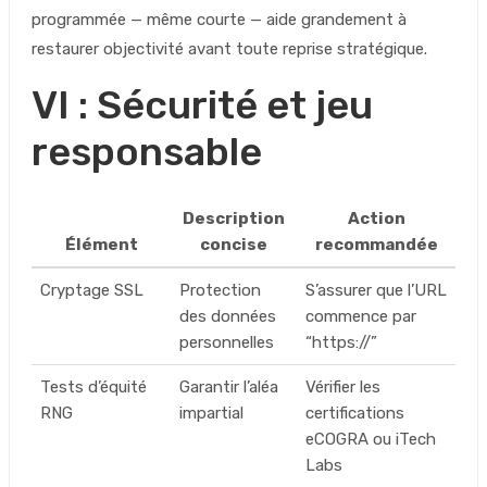
programmée — même courte — aide grandement à
restaurer objectivité avant toute reprise stratégique.
VI : Sécurité et jeu
responsable
Description
Action
Élément
concise
recommandée
Cryptage SSL
Protection
S’assurer que l’URL
des données
commence par
personnelles
“https://”
Tests d’équité
Garantir l’aléa
Vérifier les
RNG
impartial
certifications
eCOGRA ou iTech
Labs