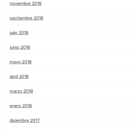
noviembre 2018
septiembre 2018
julio 2018
junio 2018
mayo 2018
abril 2018
marzo 2018
enero 2018
diciembre 2017