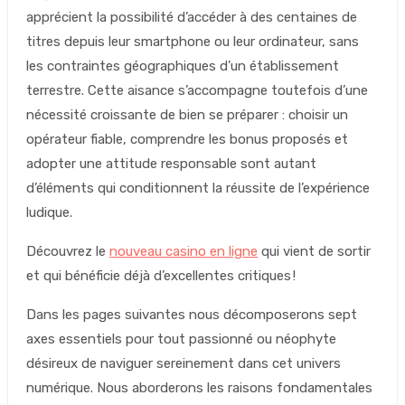
apprécient la possibilité d’accéder à des centaines de
titres depuis leur smartphone ou leur ordinateur, sans
les contraintes géographiques d’un établissement
terrestre. Cette aisance s’accompagne toutefois d’une
nécessité croissante de bien se préparer : choisir un
opérateur fiable, comprendre les bonus proposés et
adopter une attitude responsable sont autant
d’éléments qui conditionnent la réussite de l’expérience
ludique.
Découvrez le
nouveau casino en ligne
qui vient de sortir
et qui bénéficie déjà d’excellentes critiques !
Dans les pages suivantes nous décomposerons sept
axes essentiels pour tout passionné ou néophyte
désireux de naviguer sereinement dans cet univers
numérique. Nous aborderons les raisons fondamentales