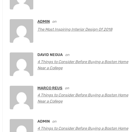
ADMIN
on
The Most Inspiring Interior Design Of 2018
DAVID NEGUA
on
4 Things to Consider Before Buying a Boston Home
Near a College
MARCO REUS
on
4 Things to Consider Before Buying a Boston Home
Near a College
ADMIN
on
4 Things to Consider Before Buying a Boston Home