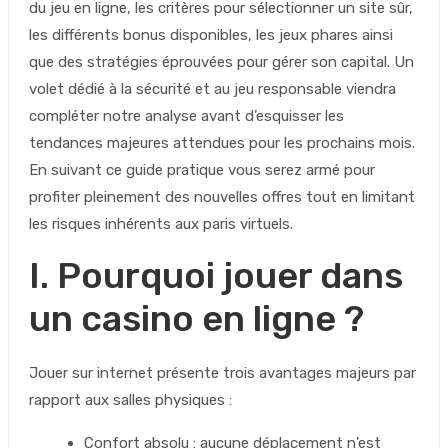
du jeu en ligne, les critères pour sélectionner un site sûr,
les différents bonus disponibles, les jeux phares ainsi
que des stratégies éprouvées pour gérer son capital. Un
volet dédié à la sécurité et au jeu responsable viendra
compléter notre analyse avant d’esquisser les
tendances majeures attendues pour les prochains mois.
En suivant ce guide pratique vous serez armé pour
profiter pleinement des nouvelles offres tout en limitant
les risques inhérents aux paris virtuels.
I. Pourquoi jouer dans
un casino en ligne ?
Jouer sur internet présente trois avantages majeurs par
rapport aux salles physiques :
Confort absolu : aucune déplacement n’est