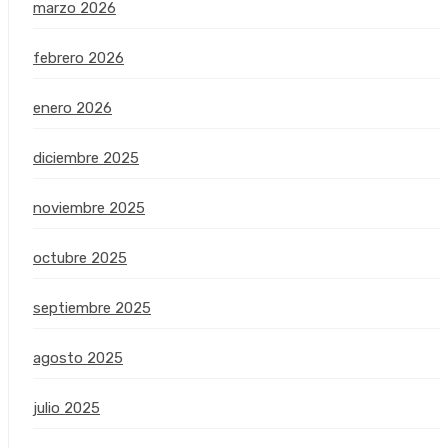
marzo 2026
febrero 2026
enero 2026
diciembre 2025
noviembre 2025
octubre 2025
septiembre 2025
agosto 2025
julio 2025