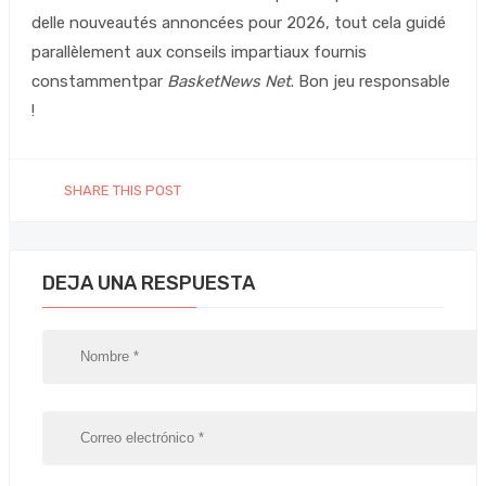
delle nouveautés annoncées pour 2026, tout cela guidé
parallèlement aux conseils impartiaux fournis
constammentpar
BasketNews Net
. Bon jeu responsable
!
SHARE THIS POST
DEJA UNA RESPUESTA