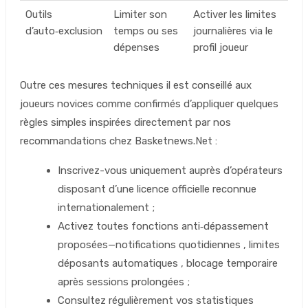
Outils
Limiter son
Activer les limites
d’auto‑exclusion
temps ou ses
journalières via le
dépenses
profil joueur
Outre ces mesures techniques il est conseillé aux
joueurs novices comme confirmés d’appliquer quelques
règles simples inspirées directement par nos
recommandations chez Basketnews.Net :
Inscrivez-vous uniquement auprès d’opérateurs
disposant d’une licence officielle reconnue
internationalement ;
Activez toutes fonctions anti‑dépassement
proposées—notifications quotidiennes , limites
déposants automatiques , blocage temporaire
après sessions prolongées ;
Consultez régulièrement vos statistiques