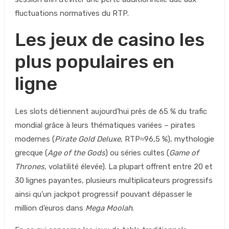
fluctuations normatives du RTP.
Les jeux de casino les
plus populaires en
ligne
Les slots détiennent aujourd’hui près de 65 % du trafic
mondial grâce à leurs thématiques variées – pirates
modernes (
Pirate Gold Deluxe
, RTP≈96,5 %), mythologie
grecque (
Age of the Gods
) ou séries cultes (
Game of
Thrones
, volatilité élevée). La plupart offrent entre 20 et
30 lignes payantes, plusieurs multiplicateurs progressifs
ainsi qu’un jackpot progressif pouvant dépasser le
million d’euros dans
Mega Moolah
.