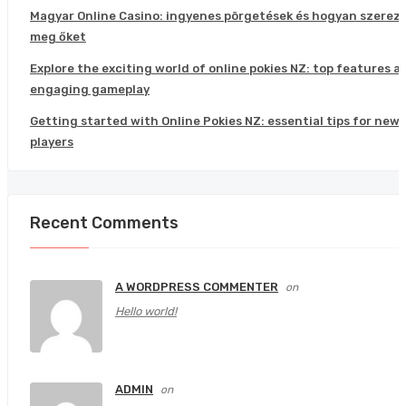
Magyar Online Casino: ingyenes pörgetések és hogyan szerez
meg őket
Explore the exciting world of online pokies NZ: top features a
engaging gameplay
Getting started with Online Pokies NZ: essential tips for new
players
Recent Comments
A WORDPRESS COMMENTER
on
Hello world!
ADMIN
on