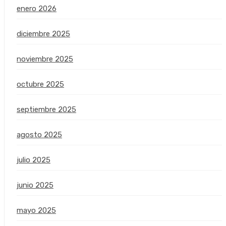
enero 2026
diciembre 2025
noviembre 2025
octubre 2025
septiembre 2025
agosto 2025
julio 2025
junio 2025
mayo 2025