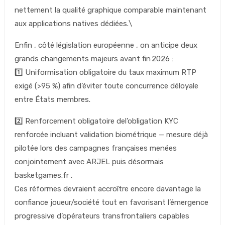
nettement la qualité graphique comparable maintenant
aux applications natives dédiées.\
Enfin , côté législation européenne , on anticipe deux
grands changements majeurs avant fin 2026 :
1️⃣ Uniformisation obligatoire du taux maximum RTP
exigé (>95 %) afin d’éviter toute concurrence déloyale
entre États membres.
2️⃣ Renforcement obligatoire del’obligation KYC
renforcée incluant validation biométrique — mesure déjà
pilotée lors des campagnes françaises menées
conjointement avec ARJEL puis désormais
basketgames.fr .
Ces réformes devraient accroître encore davantage la
confiance joueur/société tout en favorisant l’émergence
progressive d’opérateurs transfrontaliers capables