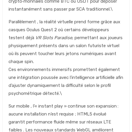
crypto‑monnaies comme BTC ou USDT pour déposer
instantanément sans passer par SCA traditionnel.\
Parallèlement , la réalité virtuelle prend forme grâce aux
casques Oculus Quest 2 où certains développeurs
testent déjà
VR Slots Paradise
, permettant aux joueurs
physiquement présents dans un salon futuriste virtuel
où ils peuvent toucher leurs jetons numériques avant
chaque spin.
Ces environnements immersifs promettent également
une intégration poussée avec l’intelligence artificielle afin
d’ajuster dynamiquement la difficulté selon le profil
psychométrique détecté.\
Sur mobile , l’« instant play » continue son expansion :
aucune installation n’est requise ; HTML5 évolué
garantit performance fluide même sur réseaux LTE
faibles . Les nouveaux standards WebGL améliorent