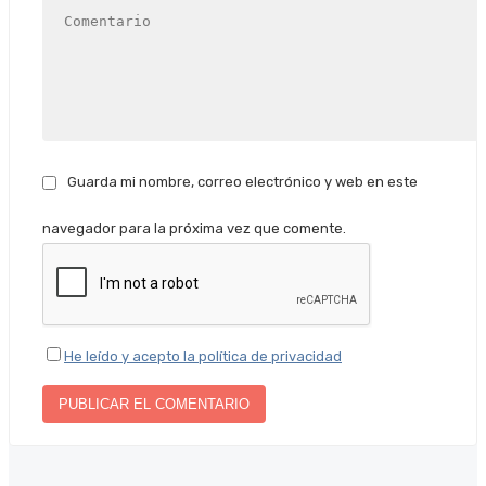
Guarda mi nombre, correo electrónico y web en este
navegador para la próxima vez que comente.
He leído y acepto la política de privacidad