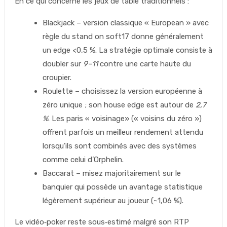
En ce qui concerne les jeux de table traditionnels :
Blackjack – version classique « European » avec
règle du stand on soft17 donne généralement
un edge <0,5 %. La stratégie optimale consiste à
doubler sur
9–11
contre une carte haute du
croupier.
Roulette – choisissez la version européenne à
zéro unique ; son house edge est autour de
2,7
%
. Les paris « voisinage» (« voisins du zéro »)
offrent parfois un meilleur rendement attendu
lorsqu’ils sont combinés avec des systèmes
comme celui d’Orphelin.
Baccarat – misez majoritairement sur le
banquier qui possède un avantage statistique
légèrement supérieur au joueur (~1,06 %).
Le vidéo‑poker reste sous‑estimé malgré son RTP