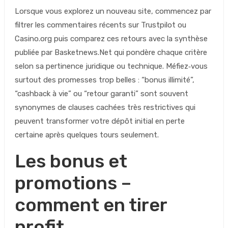
Lorsque vous explorez un nouveau site, commencez par
filtrer les commentaires récents sur Trustpilot ou
Casino.org puis comparez ces retours avec la synthèse
publiée par Basketnews.Net qui pondère chaque critère
selon sa pertinence juridique ou technique. Méfiez‑vous
surtout des promesses trop belles : “bonus illimité”,
“cashback à vie” ou “retour garanti” sont souvent
synonymes de clauses cachées très restrictives qui
peuvent transformer votre dépôt initial en perte
certaine après quelques tours seulement.
Les bonus et
promotions –
comment en tirer
profit