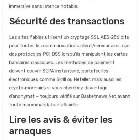
immersive sans latence notable.
Sécurité des transactions
Les sites fiables utilisent un cryptage SSL AES‑256 bits
pour toutes les communications client/serveur ainsi que
des protocoles PCI DSS lorsqu’ils manipulent les cartes
bancaires classiques. Les méthodes de paiement
doivent couvrir SEPA instantané, portefeuilles
électroniques comme Skrill ou Neteller, mais aussi les
crypto‑monnaies si vous cherchez davantage
d’anonymat – toujours vérifié sur Basketnews.Net avant
toute recommandation officielle.
Lire les avis & éviter les
arnaques