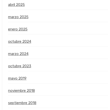
abril 2025
marzo 2025
enero 2025
octubre 2024
marzo 2024
octubre 2023
mayo 2019
noviembre 2018
septiembre 2018