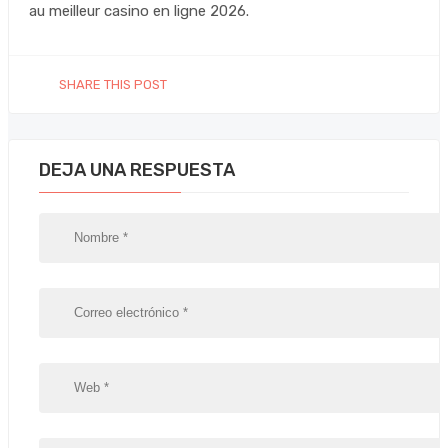
au meilleur casino en ligne 2026.​
SHARE THIS POST
DEJA UNA RESPUESTA