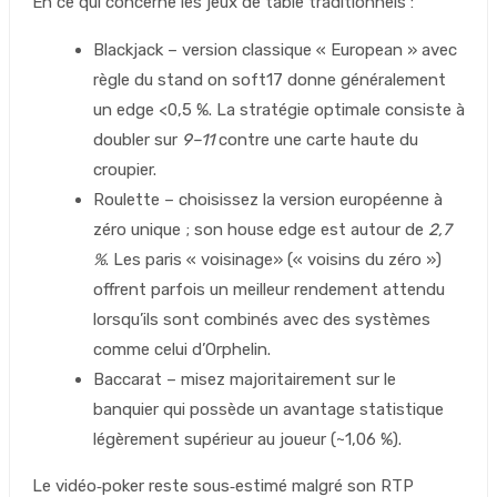
En ce qui concerne les jeux de table traditionnels :
Blackjack – version classique « European » avec
règle du stand on soft17 donne généralement
un edge <0,5 %. La stratégie optimale consiste à
doubler sur
9–11
contre une carte haute du
croupier.
Roulette – choisissez la version européenne à
zéro unique ; son house edge est autour de
2,7
%
. Les paris « voisinage» (« voisins du zéro »)
offrent parfois un meilleur rendement attendu
lorsqu’ils sont combinés avec des systèmes
comme celui d’Orphelin.
Baccarat – misez majoritairement sur le
banquier qui possède un avantage statistique
légèrement supérieur au joueur (~1,06 %).
Le vidéo‑poker reste sous‑estimé malgré son RTP