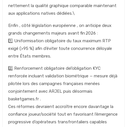
nettement la qualité graphique comparable maintenant
aux applications natives dédiées.\
Enfin , côté législation européenne , on anticipe deux
grands changements majeurs avant fin 2026 :
1️⃣ Uniformisation obligatoire du taux maximum RTP
exigé (>95 %) afin d’éviter toute concurrence déloyale
entre États membres.
2️⃣ Renforcement obligatoire del’obligation KYC
renforcée incluant validation biométrique — mesure déjà
pilotée lors des campagnes françaises menées
conjointement avec ARJEL puis désormais
basketgames.fr .
Ces réformes devraient accroître encore davantage la
confiance joueur/société tout en favorisant l’émergence
progressive d’opérateurs transfrontaliers capables