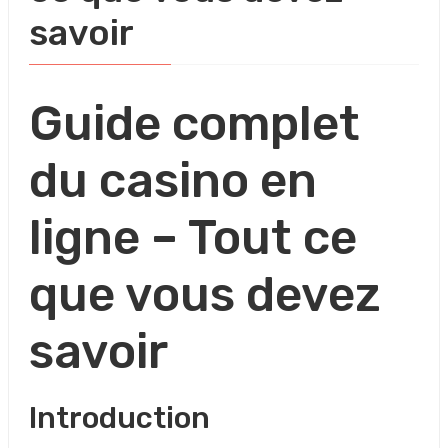
savoir
Guide complet
du casino en
ligne – Tout ce
que vous devez
savoir
Introduction