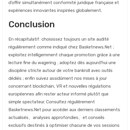
d’offrir simultanément conformité juridique française et
expériences innovantes inspirées globalement.
Conclusion
En récapitulatif : choisissez toujours un site audité
régulièrement comme indiqué chez Basketnews.Net ;
exploitez intelligemment chaque promotion grâce à une
lecture fine du wagering ; adoptez dès aujourd’hui une
discipline stricte autour de votre bankroll avec outils
dédiés ; enfin suivez assidûment nos mises à jour
concernant blockchain, VR et nouvelles régulations
européennes afin rester acteur informé plutôt que
simple spectateur.​ Consultez régulièrement
Basketnews.Net pour accéder aux derniers classements
actualisés、analyses approfondies、et conseils
exclusifs destinés à optimiser chacune de vos sessions