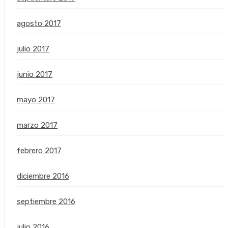
agosto 2017
julio 2017
junio 2017
mayo 2017
marzo 2017
febrero 2017
diciembre 2016
septiembre 2016
julio 2016