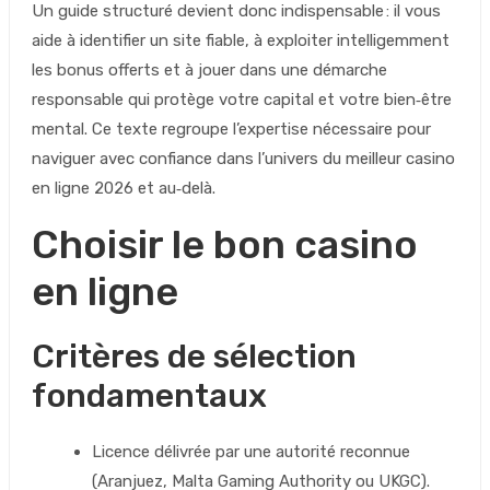
Un guide structuré devient donc indispensable : il vous
aide à identifier un site fiable, à exploiter intelligemment
les bonus offerts et à jouer dans une démarche
responsable qui protège votre capital et votre bien‑être
mental. Ce texte regroupe l’expertise nécessaire pour
naviguer avec confiance dans l’univers du meilleur casino
en ligne 2026 et au‑delà.
Choisir le bon casino
en ligne
Critères de sélection
fondamentaux
Licence délivrée par une autorité reconnue
(Aranjuez, Malta Gaming Authority ou UKGC).