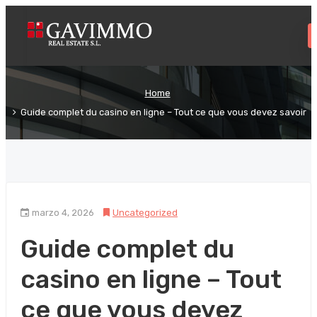
Home
Guide complet du casino en ligne – Tout ce que vous devez savoir
marzo 4, 2026
Uncategorized
Guide complet du
casino en ligne – Tout
ce que vous devez