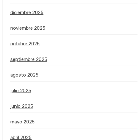
diciembre 2025
noviembre 2025
octubre 2025
septiembre 2025
agosto 2025
julio 2025
junio 2025
mayo 2025
abril 2025