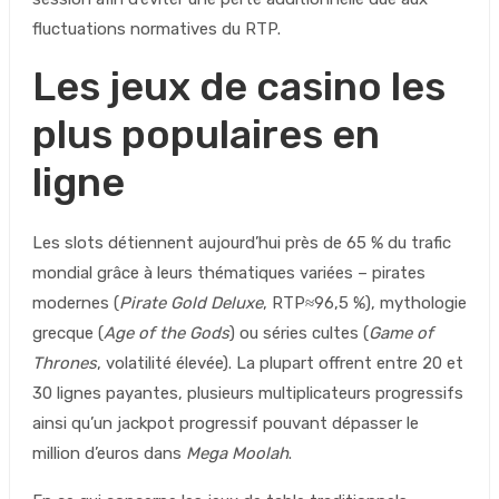
fluctuations normatives du RTP.
Les jeux de casino les
plus populaires en
ligne
Les slots détiennent aujourd’hui près de 65 % du trafic
mondial grâce à leurs thématiques variées – pirates
modernes (
Pirate Gold Deluxe
, RTP≈96,5 %), mythologie
grecque (
Age of the Gods
) ou séries cultes (
Game of
Thrones
, volatilité élevée). La plupart offrent entre 20 et
30 lignes payantes, plusieurs multiplicateurs progressifs
ainsi qu’un jackpot progressif pouvant dépasser le
million d’euros dans
Mega Moolah
.