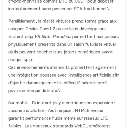
crypto‑monnaies comme BTC ou USDT pour déposer
instantanément sans passer par SCA traditionnel.\
Parallèlement , la réalité virtuelle prend forme grâce aux
casques Oculus Quest 2 où certains développeurs
testent déjà
VR Slots Paradise
, permettant aux joueurs
physiquement présents dans un salon futuriste virtuel
où ils peuvent toucher leurs jetons numériques avant
chaque spin.
Ces environnements immersifs promettent également
une intégration poussée avec l’intelligence artificielle afin
d’ajuster dynamiquement la difficulté selon le profil
psychométrique détecté.\
Sur mobile , l’« instant play » continue son expansion :
aucune installation n’est requise ; HTML5 évolué
garantit performance fluide même sur réseaux LTE
faibles . Les nouveaux standards WebGL améliorent