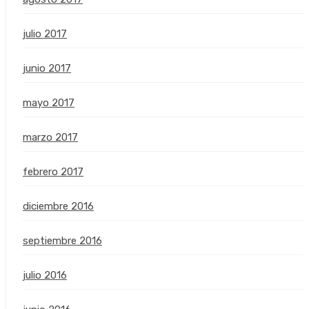
julio 2017
junio 2017
mayo 2017
marzo 2017
febrero 2017
diciembre 2016
septiembre 2016
julio 2016