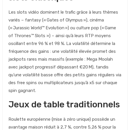
Les slots vidéo dominent le trafic grâce à leurs thèmes
variés – fantasy (« Gates of Olympus »), cinéma
(« Jurassic World™ Evolution ») ou culture pop (« Game
of Thrones™ Slots ») – ainsi qu’à leurs RTP moyens
oscillant entre 96 % et 98 %. La volatilité détermine la
fréquence des gains : une volatilité élevée promet des
jackpots rares mais massifs (exemple : Mega Moolah
avec jackpot progressif dépassant €20 M), tandis
qu’une volatilité basse offre des petits gains réguliers via
des free spins ou multiplicateurs jusqu’à x5 sur chaque
spin gagnant.
Jeux de table traditionnels
Roulette européenne (mise à zéro unique) possède un
avantage maison réduit à 2,7 %, contre 5,26 % pour la