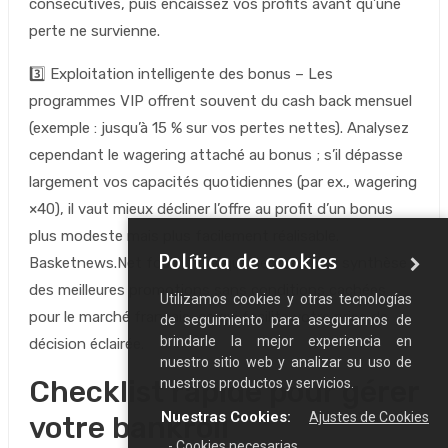
consécutives, puis encaissez vos profits avant qu’une
perte ne survienne.
3️⃣ Exploitation intelligente des bonus – Les
programmes VIP offrent souvent du cash back mensuel
(exemple : jusqu’à 15 % sur vos pertes nettes). Analysez
cependant le wagering attaché au bonus ; s’il dépasse
largement vos capacités quotidiennes (par ex., wagering
×40), il vaut mieux décliner l’offre au profit d’un bonus
plus modeste mais plus facilement réalisable.
Política de cookies
Basketnews.Net fournit chaque semaine une synthèse
des meilleures promotions sans conditions cachées
Utilizamos cookies y otras tecnologías
pour le marché français, ce qui facilite votre prise de
de seguimiento para asegurarnos de
brindarle la mejor experiencia en
décision éclairée.
nuestro sitio web y analizar su uso de
Checklist rapide pour gérer
nuestros productos y servicios.
Nuestras Cookies:
Ajustes de Cookies
votre bankroll
- Cookies necesarias