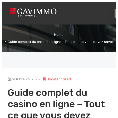
Home
Guide complet du casino en ligne – Tout ce que vous devez savoir
octubre 26, 2025
Uncategorized
Guide complet du
casino en ligne – Tout
ce que vous devez