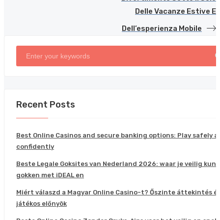
Delle Vacanze Estive E
Dell’esperienza Mobile
Recent Posts
Best Online Casinos and secure banking options: Play safely 
confidently
Beste Legale Goksites van Nederland 2026: waar je veilig kunt
gokken met iDEAL en
Miért válaszd a Magyar Online Casino-t? Őszinte áttekintés é
játékos előnyök