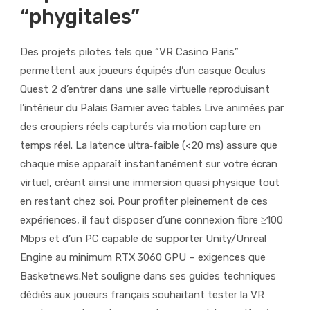
“phygitales”
Des projets pilotes tels que “VR Casino Paris”
permettent aux joueurs équipés d’un casque Oculus
Quest 2 d’entrer dans une salle virtuelle reproduisant
l’intérieur du Palais Garnier avec tables Live animées par
des croupiers réels capturés via motion capture en
temps réel. La latence ultra‑faible (<20 ms) assure que
chaque mise apparaît instantanément sur votre écran
virtuel, créant ainsi une immersion quasi physique tout
en restant chez soi. Pour profiter pleinement de ces
expériences, il faut disposer d’une connexion fibre ≥100
Mbps et d’un PC capable de supporter Unity/Unreal
Engine au minimum RTX 3060 GPU – exigences que
Basketnews.Net souligne dans ses guides techniques
dédiés aux joueurs français souhaitant tester la VR