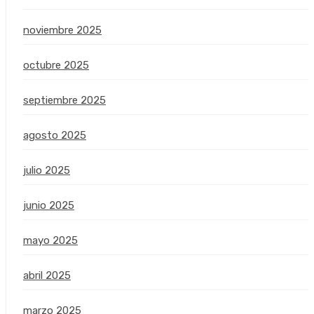
noviembre 2025
octubre 2025
septiembre 2025
agosto 2025
julio 2025
junio 2025
mayo 2025
abril 2025
marzo 2025