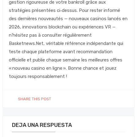
gestion rigoureuse de votre bankroll grâce aux
stratégies présentées ci‑dessus. Pour rester informé
des dernières nouveautés — nouveaux casinos lancés en
2026, innovations blockchain ou expériences VR —
n’hésitez pas à consulter régulièrement
Basketnews.Net, véritable référence indépendante qui
teste chaque plateforme avant recommandation
officielle et publie chaque semaine les meilleures offres
« nouveau casino en ligne ». Bonne chance et jouez
toujours responsablement !
SHARE THIS POST
DEJA UNA RESPUESTA