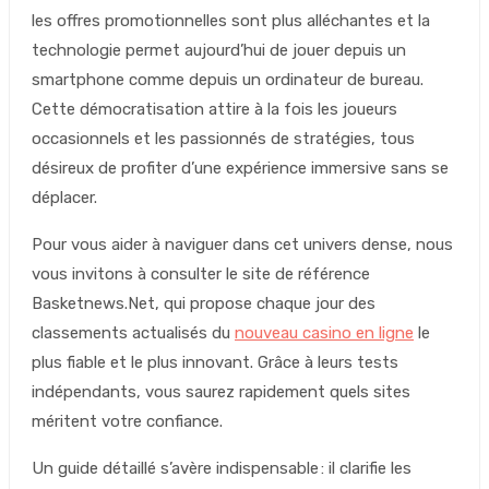
les offres promotionnelles sont plus alléchantes et la
technologie permet aujourd’hui de jouer depuis un
smartphone comme depuis un ordinateur de bureau.
Cette démocratisation attire à la fois les joueurs
occasionnels et les passionnés de stratégies, tous
désireux de profiter d’une expérience immersive sans se
déplacer.
Pour vous aider à naviguer dans cet univers dense, nous
vous invitons à consulter le site de référence
Basketnews.Net, qui propose chaque jour des
classements actualisés du
nouveau casino en ligne
le
plus fiable et le plus innovant. Grâce à leurs tests
indépendants, vous saurez rapidement quels sites
méritent votre confiance.
Un guide détaillé s’avère indispensable : il clarifie les