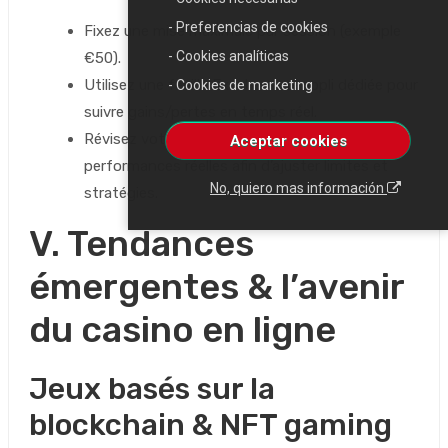
- Preferencias de cookies
Fixez une mise maximale par session (exemple
- Cookies analíticas
€50).
Utilisez une feuille Excel ou une appli dédiée pour
- Cookies de marketing
suivre gains/pertes en temps réel.
Révisez votre plan tous les mois selon vos
Aceptar cookies
performances réelles afin d’ajuster limites et
No, quiero mas información
stratégies.
V. Tendances
émergentes & l’avenir
du casino en ligne
Jeux basés sur la
blockchain & NFT gaming