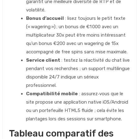
garantit une meilleure diversité de RTP et de
volatilité.
Bonus d’accueil
: lisez toujours le petit texte
(« wagering ») ; un bonus de €1 000 avec un
multiplicateur 30x peut être moins intéressant
qu’un bonus €200 avec un wagering de 15x
accompagné de free spins sans mise maximale.
Service client
: testez la réactivité du chat live
pendant vos recherches ; un support multilingue
disponible 24/7 indique un sérieux
professionnel.
Compatibilité mobile
: assurez‑vous que le
site propose une application native iOS/Android
ou un portefeuille HTML5 fluide ; cela évite les
plantages lors des sessions sur smartphone.
Tableau comparatif des