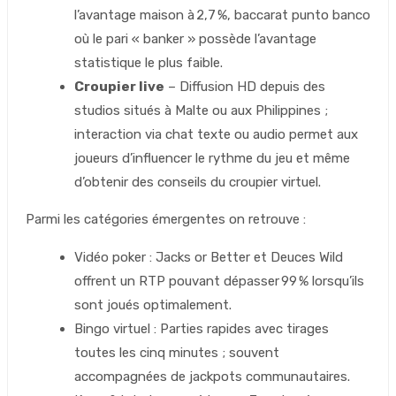
l’avantage maison à 2,7 %, baccarat punto banco
où le pari « banker » possède l’avantage
statistique le plus faible.
Croupier live
– Diffusion HD depuis des
studios situés à Malte ou aux Philippines ;
interaction via chat texte ou audio permet aux
joueurs d’influencer le rythme du jeu et même
d’obtenir des conseils du croupier virtuel.
Parmi les catégories émergentes on retrouve :
Vidéo poker : Jacks or Better et Deuces Wild
offrent un RTP pouvant dépasser 99 % lorsqu’ils
sont joués optimalement.
Bingo virtuel : Parties rapides avec tirages
toutes les cinq minutes ; souvent
accompagnées de jackpots communautaires.