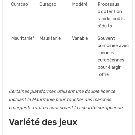
Curacao
Curaçao
Modéré
Processus
d’obtention
rapide, coûts
réduits
Mauritanie*
Mauritanie
Variable
Souvent
combinée avec
licences
européennes
pour élargir
l’offre
Certaines plateformes utilisent une double licence
incluant la Mauritanie pour toucher des marchés
émergents tout en conservant la sécurité européenne.
Variété des jeux