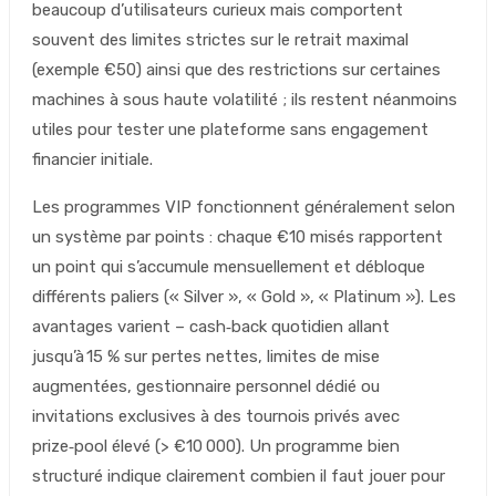
beaucoup d’utilisateurs curieux mais comportent
souvent des limites strictes sur le retrait maximal
(exemple €50) ainsi que des restrictions sur certaines
machines à sous haute volatilité ; ils restent néanmoins
utiles pour tester une plateforme sans engagement
financier initiale.
Les programmes VIP fonctionnent généralement selon
un système par points : chaque €10 misés rapportent
un point qui s’accumule mensuellement et débloque
différents paliers (« Silver », « Gold », « Platinum »). Les
avantages varient – cash‑back quotidien allant
jusqu’à 15 % sur pertes nettes, limites de mise
augmentées, gestionnaire personnel dédié ou
invitations exclusives à des tournois privés avec
prize‑pool élevé (> €10 000). Un programme bien
structuré indique clairement combien il faut jouer pour