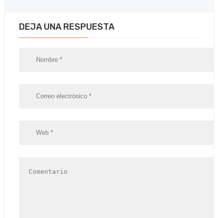
DEJA UNA RESPUESTA