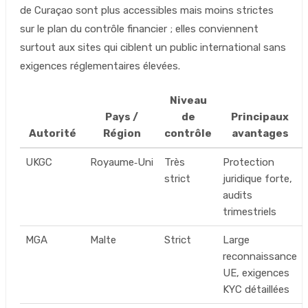
de Curaçao sont plus accessibles mais moins strictes
sur le plan du contrôle financier ; elles conviennent
surtout aux sites qui ciblent un public international sans
exigences réglementaires élevées.
Niveau
Pays /
de
Principaux
Autorité
Région
contrôle
avantages
UKGC
Royaume‑Uni
Très
Protection
strict
juridique forte,
audits
trimestriels
MGA
Malte
Strict
Large
reconnaissance
UE, exigences
KYC détaillées