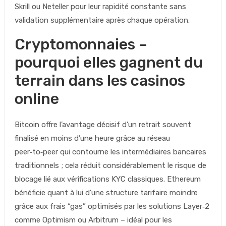
Skrill ou Neteller pour leur rapidité constante sans
validation supplémentaire après chaque opération.
Cryptomonnaies –
pourquoi elles gagnent du
terrain dans les casinos
online
Bitcoin offre l’avantage décisif d’un retrait souvent
finalisé en moins d’une heure grâce au réseau
peer‑to‑peer qui contourne les intermédiaires bancaires
traditionnels ; cela réduit considérablement le risque de
blocage lié aux vérifications KYC classiques. Ethereum
bénéficie quant à lui d’une structure tarifaire moindre
grâce aux frais “gas” optimisés par les solutions Layer‑2
comme Optimism ou Arbitrum – idéal pour les