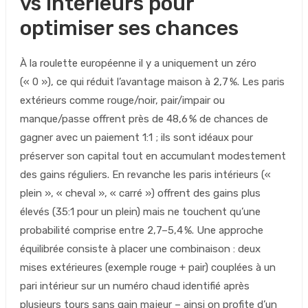
vs intérieurs pour
optimiser ses chances
À la roulette européenne il y a uniquement un zéro
(« 0 »), ce qui réduit l’avantage maison à 2,7 %. Les paris
extérieurs comme rouge/noir, pair/impair ou
manque/passe offrent près de 48,6 % de chances de
gagner avec un paiement 1:1 ; ils sont idéaux pour
préserver son capital tout en accumulant modestement
des gains réguliers. En revanche les paris intérieurs («
plein », « cheval », « carré ») offrent des gains plus
élevés (35:1 pour un plein) mais ne touchent qu’une
probabilité comprise entre 2,7–5,4 %. Une approche
équilibrée consiste à placer une combinaison : deux
mises extérieures (exemple rouge + pair) couplées à un
pari intérieur sur un numéro chaud identifié après
plusieurs tours sans gain majeur – ainsi on profite d’un