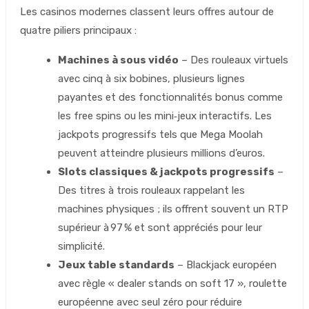
Les casinos modernes classent leurs offres autour de
quatre piliers principaux :
Machines à sous vidéo
– Des rouleaux virtuels
avec cinq à six bobines, plusieurs lignes
payantes et des fonctionnalités bonus comme
les free spins ou les mini‑jeux interactifs. Les
jackpots progressifs tels que Mega Moolah
peuvent atteindre plusieurs millions d’euros.
Slots classiques & jackpots progressifs
–
Des titres à trois rouleaux rappelant les
machines physiques ; ils offrent souvent un RTP
supérieur à 97 % et sont appréciés pour leur
simplicité.
Jeux table standards
– Blackjack européen
avec règle « dealer stands on soft 17 », roulette
européenne avec seul zéro pour réduire