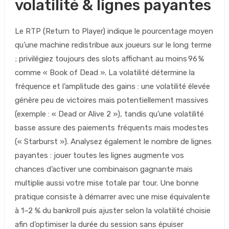
volatilité & lignes payantes
Le RTP (Return to Player) indique le pourcentage moyen
qu’une machine redistribue aux joueurs sur le long terme
; privilégiez toujours des slots affichant au moins 96 %
comme « Book of Dead ». La volatilité détermine la
fréquence et l’amplitude des gains : une volatilité élevée
génère peu de victoires mais potentiellement massives
(exemple : « Dead or Alive 2 »), tandis qu’une volatilité
basse assure des paiements fréquents mais modestes
(« Starburst »). Analysez également le nombre de lignes
payantes : jouer toutes les lignes augmente vos
chances d’activer une combinaison gagnante mais
multiplie aussi votre mise totale par tour. Une bonne
pratique consiste à démarrer avec une mise équivalente
à 1–2 % du bankroll puis ajuster selon la volatilité choisie
afin d’optimiser la durée du session sans épuiser