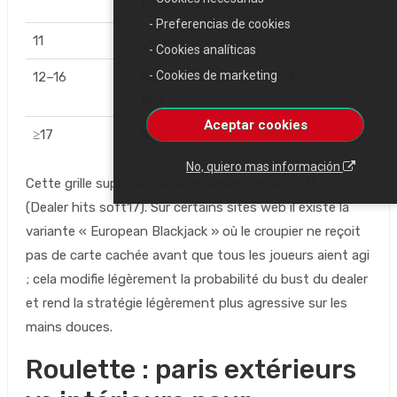
tirer
- Preferencias de cookies
11
Doubler sauf contre As
- Cookies analíticas
- Cookies de marketing
12–16
Rester si dealer montre 4–6 sinon
tirer
Aceptar cookies
≥17
Rester toujours
No, quiero mas información
Cette grille suppose que le croupier tire sur soft 17
(Dealer hits soft17). Sur certains sites web il existe la
variante « European Blackjack » où le croupier ne reçoit
pas de carte cachée avant que tous les joueurs aient agi
; cela modifie légèrement la probabilité du bust du dealer
et rend la stratégie légèrement plus agressive sur les
mains douces.
Roulette : paris extérieurs