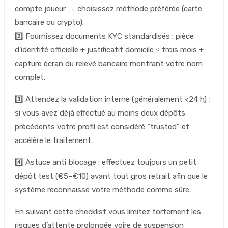
compte joueur → choisissez méthode préférée (carte
bancaire ou crypto).
2️⃣ Fournissez documents KYC standardisés : pièce
d’identité officielle + justificatif domicile ≤ trois mois +
capture écran du relevé bancaire montrant votre nom
complet.
3️⃣ Attendez la validation interne (généralement <24 h) ;
si vous avez déjà effectué au moins deux dépôts
précédents votre profil est considéré “trusted” et
accélère le traitement.
4️⃣ Astuce anti‑blocage : effectuez toujours un petit
dépôt test (€5–€10) avant tout gros retrait afin que le
système reconnaisse votre méthode comme sûre.
En suivant cette checklist vous limitez fortement les
risques d’attente prolongée voire de suspension