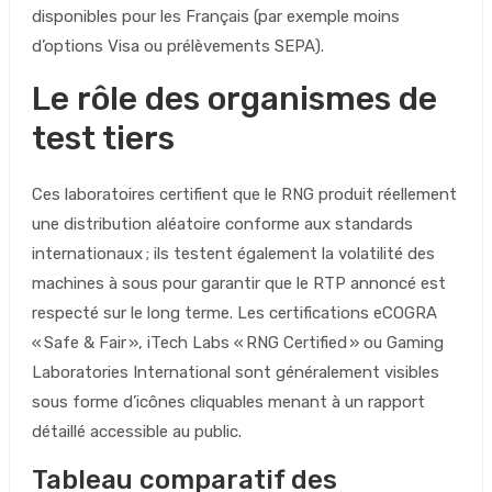
disponibles pour les Français (par exemple moins
d’options Visa ou prélèvements SEPA).
Le rôle des organismes de
test tiers
Ces laboratoires certifient que le RNG produit réellement
une distribution aléatoire conforme aux standards
internationaux ; ils testent également la volatilité des
machines à sous pour garantir que le RTP annoncé est
respecté sur le long terme. Les certifications eCOGRA
« Safe & Fair », iTech Labs « RNG Certified » ou Gaming
Laboratories International sont généralement visibles
sous forme d’icônes cliquables menant à un rapport
détaillé accessible au public.
Tableau comparatif des