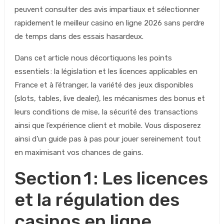
peuvent consulter des avis impartiaux et sélectionner
rapidement le meilleur casino en ligne 2026 sans perdre
de temps dans des essais hasardeux.
Dans cet article nous décortiquons les points
essentiels : la législation et les licences applicables en
France et à l’étranger, la variété des jeux disponibles
(slots, tables, live dealer), les mécanismes des bonus et
leurs conditions de mise, la sécurité des transactions
ainsi que l’expérience client et mobile. Vous disposerez
ainsi d’un guide pas à pas pour jouer sereinement tout
en maximisant vos chances de gains.
Section 1 : Les licences
et la régulation des
casinos en ligne