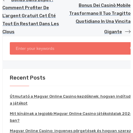
Bonus Dei Casinò Mobile
Comment Profiter De
Trasformano Il Tuo Tragitto
L’argent Gratuit Cet Été
Quotidiano In Una Vincita
Tout En Restant Dans Les
Clous
Gigante
Recent Posts
Útmutató a Magyar Online Casino kezdőknek: hogyan indítsd e
a játékot
Mit kínálnak a legjobb Magyar Online Casino játékoldalak 2026
ban?
Magyar Online Casino: ingyenes pörgetések és hogyan szerez