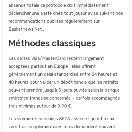
absence totale ce protocole doit immédiatement
déclencher une alerte chez tout joueur avisé suivant nos
recommandations publiées régulièrement sur
Basketnews.Net .
Méthodes classiques
Les cartes Visa/MasterCard restent largement
acceptées partout en Europe ; elles offrent
généralement un délai standardisé entre 24 heures et
48 heures pour valider un dépôt tandis que les retraits
peuvent prendre jusqu’à 5 jours ouvrés selon la banque
émettrice française concernée – parfois accompagnés
frais minimes autour de 0·90 €.
Les virements bancaires SEPA assurent quant à eux
zéro frais supplémentaires mais demandent souvent