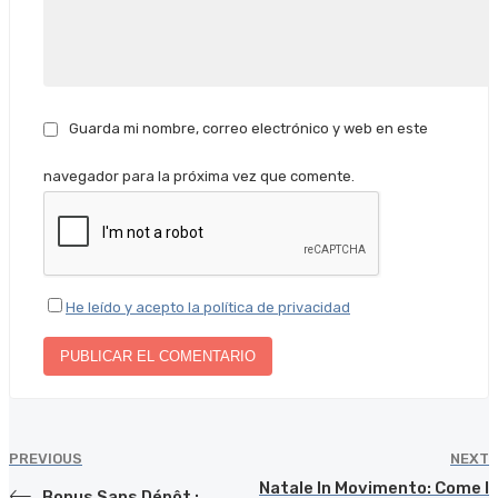
Guarda mi nombre, correo electrónico y web en este
navegador para la próxima vez que comente.
He leído y acepto la política de privacidad
PREVIOUS
NEXT
Natale In Movimento: Come I
Bonus Sans Dépôt :