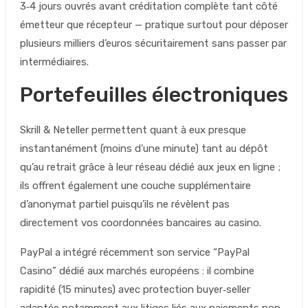
3‑4 jours ouvrés avant créditation complète tant côté
émetteur que récepteur — pratique surtout pour déposer
plusieurs milliers d’euros sécuritairement sans passer par
intermédiaires.
Portefeuilles électroniques
Skrill & Neteller permettent quant à eux presque
instantanément (moins d’une minute) tant au dépôt
qu’au retrait grâce à leur réseau dédié aux jeux en ligne ;
ils offrent également une couche supplémentaire
d’anonymat partiel puisqu’ils ne révèlent pas
directement vos coordonnées bancaires au casino.
PayPal a intégré récemment son service “PayPal
Casino” dédié aux marchés européens : il combine
rapidité (15 minutes) avec protection buyer‑seller
adaptée notamment aux litiges liés aux paiements non