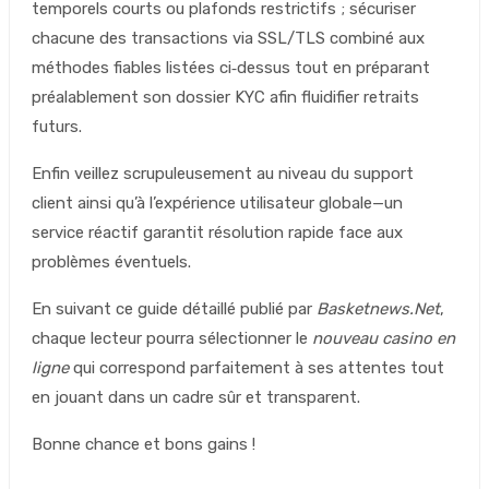
temporels courts ou plafonds restrictifs ; sécuriser
chacune des transactions via SSL/TLS combiné aux
méthodes fiables listées ci‑dessus tout en préparant
préalablement son dossier KYC afin fluidifier retraits
futurs.
Enfin veillez scrupuleusement au niveau du support
client ainsi qu’à l’expérience utilisateur globale—un
service réactif garantit résolution rapide face aux
problèmes éventuels.
En suivant ce guide détaillé publié par
Basketnews.Net
,
chaque lecteur pourra sélectionner le
nouveau casino en
ligne
qui correspond parfaitement à ses attentes tout
en jouant dans un cadre sûr et transparent.
Bonne chance et bons gains !