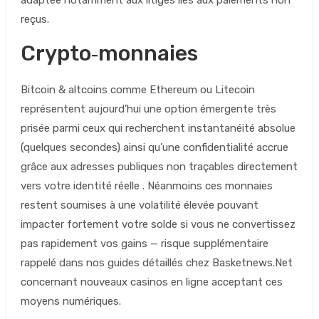
reçus.
Crypto‑monnaies
Bitcoin & altcoins comme Ethereum ou Litecoin
représentent aujourd’hui une option émergente très
prisée parmi ceux qui recherchent instantanéité absolue
(quelques secondes) ainsi qu’une confidentialité accrue
grâce aux adresses publiques non traçables directement
vers votre identité réelle . Néanmoins ces monnaies
restent soumises à une volatilité élevée pouvant
impacter fortement votre solde si vous ne convertissez
pas rapidement vos gains — risque supplémentaire
rappelé dans nos guides détaillés chez Basketnews.Net
concernant nouveaux casinos en ligne acceptant ces
moyens numériques.