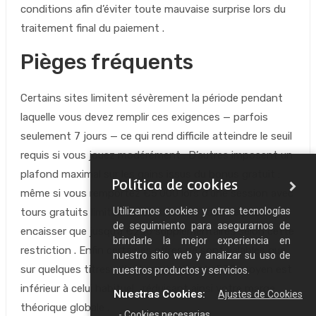
conditions afin d’éviter toute mauvaise surprise lors du
traitement final du paiement .
Pièges fréquents
Certains sites limitent sévèrement la période pendant
laquelle vous devez remplir ces exigences — parfois
seulement 7 jours — ce qui rend difficile atteindre le seuil
requis si vous jouez modérément . D’autres imposent un
plafond maximal sur les gains issus du bonus gratuit :
Política de cookies
même si vous remportez €5 000 lors d’une session avec
Utilizamos cookies y otras tecnologías
tours gratuits limités à €20 chacun , vous ne pourrez
de seguimiento para asegurarnos de
encaisser que jusqu’à €200 supplémentaires selon cette
brindarle la mejor experiencia en
restriction . Enfin certaines offres ne sont valables que
nuestro sitio web y analizar su uso de
sur quelques titres sélectionnés dont le RTP moyen est
nuestros productos y servicios.
inférieur à celui habituel , réduisant ainsi votre marge
Nuestras Cookies:
Ajustes de Cookies
théorique globale .
- Cookies necesarias