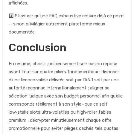
affichées.
3️⃣ S’assurer qu’une FAQ exhaustive couvre déjà ce point
— sinon privilégier autrement plateforme mieux
documentée.
Conclusion
En résumé, choisir judicieusement son casino repose
avant tout sur quatre piliers fondamentaux : disposer
d’une licence valide délivrée soit par l’ANJ soit par une
autorité reconnue internationalement ; aligner sa
sélection ludique avec son budget personnel afin qu’elle
corresponde réellement à son style—que ce soit
low‑stake slots ultra‑volatiles ou high‑roller tables
premium ; décrypter minutieusement chaque offre
promotionnelle pour éviter pièges cachés tels quotas