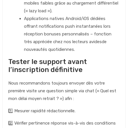
mobiles faibles grâce au chargement différentiel
(« lazy load »).
Applications natives Android/iOS dédiées
offrant notifications push instantanées lors
réception bonuses personnalisés – fonction
très appréciée chez nos lecteurs avidesde
nouveautés quotidiennes.​
Tester le support avant
l’inscription définitive
Nous recommandons toujours envoyer dès votre
première visite une question simple via chat (« Quel est
mon délai moyen retrait ? ») afin :
1️⃣ Mesurer rapidité rédactionnelle.
2️⃣ Vérifier pertinence réponse vis-à-vis des conditions