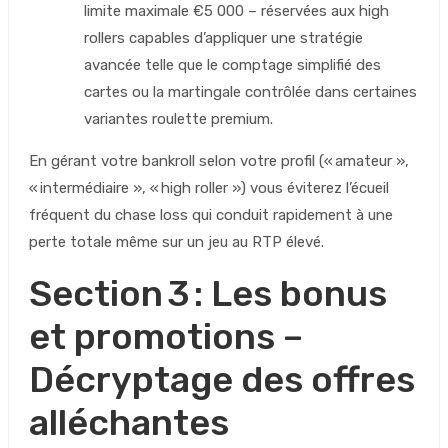
limite maximale €5 000 – réservées aux high
rollers capables d’appliquer une stratégie
avancée telle que le comptage simplifié des
cartes ou la martingale contrôlée dans certaines
variantes roulette premium.
En gérant votre bankroll selon votre profil (« amateur »,
« intermédiaire », « high roller ») vous éviterez l’écueil
fréquent du chase loss qui conduit rapidement à une
perte totale même sur un jeu au RTP élevé.
Section 3 : Les bonus
et promotions –
Décryptage des offres
alléchantes