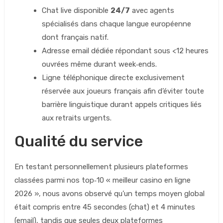
Chat live disponible
24/7
avec agents
spécialisés dans chaque langue européenne
dont français natif.
Adresse email dédiée répondant sous <​12 heures
ouvrées même durant week‑ends.
Ligne téléphonique directe exclusivement
réservée aux joueurs français afin d’éviter toute
barrière linguistique durant appels critiques liés
aux retraits urgents.
Qualité du service
En testant personnellement plusieurs plateformes
classées parmi nos top‑10 « meilleur casino en ligne
2026 », nous avons observé qu’un temps moyen global
était compris entre 45 secondes (chat) et 4 minutes
(email), tandis que seules deux plateformes