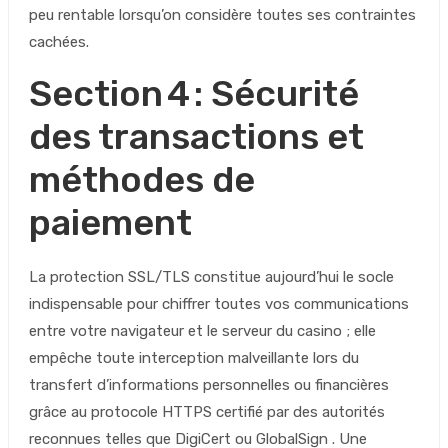
peu rentable lorsqu’on considère toutes ses contraintes
cachées.
Section 4 : Sécurité
des transactions et
méthodes de
paiement
La protection SSL/TLS constitue aujourd’hui le socle
indispensable pour chiffrer toutes vos communications
entre votre navigateur et le serveur du casino ; elle
empêche toute interception malveillante lors du
transfert d’informations personnelles ou financières
grâce au protocole HTTPS certifié par des autorités
reconnues telles que DigiCert ou GlobalSign . Une