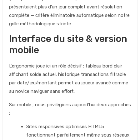
présentaient plus d’un jour complet avant résolution
complète — critère éliminatoire automatique selon notre
grille méthodologique stricte.
Interface du site & version
mobile
L’ergonomie joue ici un rôle décisif : tableau bord clair
affichant solde actuel, historique transactions filtrable
par date/jeu/montant permet au joueur avancé comme
au novice naviguer sans effort.
Sur mobile , nous privilégions aujourd’hui deux approches
:
Sites responsives optimisés HTML5
fonctionnant parfaitement même sous réseaux