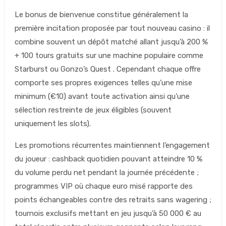
Le bonus de bienvenue constitue généralement la
première incitation proposée par tout nouveau casino : il
combine souvent un dépôt matché allant jusqu’à 200 %
+ 100 tours gratuits sur une machine populaire comme
Starburst ou Gonzo’s Quest . Cependant chaque offre
comporte ses propres exigences telles qu’une mise
minimum (€10) avant toute activation ainsi qu’une
sélection restreinte de jeux éligibles (souvent
uniquement les slots).
Les promotions récurrentes maintiennent l’engagement
du joueur : cashback quotidien pouvant atteindre 10 %
du volume perdu net pendant la journée précédente ;
programmes VIP où chaque euro misé rapporte des
points échangeables contre des retraits sans wagering ;
tournois exclusifs mettant en jeu jusqu’à 50 000 € au