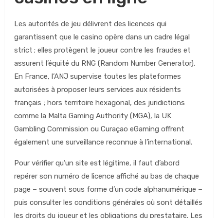
Les autorités de jeu délivrent des licences qui
garantissent que le casino opère dans un cadre légal
strict ; elles protègent le joueur contre les fraudes et
assurent l’équité du RNG (Random Number Generator).
En France, l’ANJ supervise toutes les plateformes
autorisées à proposer leurs services aux résidents
français ; hors territoire hexagonal, des juridictions
comme la Malta Gaming Authority (MGA), la UK
Gambling Commission ou Curaçao eGaming offrent
également une surveillance reconnue à l’international.
Pour vérifier qu’un site est légitime, il faut d’abord
repérer son numéro de licence affiché au bas de chaque
page – souvent sous forme d’un code alphanumérique –
puis consulter les conditions générales où sont détaillés
les droits du joueur et les obligations du prestataire. Les