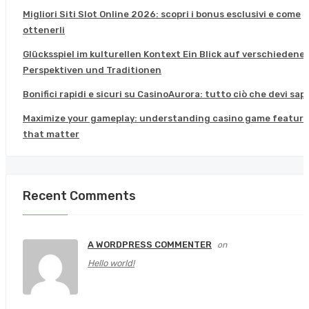
Migliori Siti Slot Online 2026: scopri i bonus esclusivi e come
ottenerli
Glücksspiel im kulturellen Kontext Ein Blick auf verschiedene
Perspektiven und Traditionen
Bonifici rapidi e sicuri su CasinoAurora: tutto ciò che devi sap
Maximize your gameplay: understanding casino game feature
that matter
Recent Comments
A WORDPRESS COMMENTER
on
Hello world!