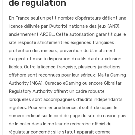
de régulation
En France seul un petit nombre d’opérateurs détient une
licence délivrée par l’Autorité nationale des jeux (ANJ),
anciennement ARJEL. Cette autorisation garantit que le
site respecte strictement les exigences françaises :
protection des mineurs, prévention du blanchiment
d’argent et mise à disposition d’outils d’auto‑exclusion
fiables. Outre la licence française, plusieurs juridictions
offshore sont reconnues pour leur sérieux : Malta Gaming
Authority (MGA), Curacao eGaming ou encore Gibraltar
Regulatory Authority offrent un cadre robuste
lorsqu’elles sont accompagnées d’audits indépendants
réguliers. Pour vérifier une licence, il suffit de copier le
numéro indiqué sur le pied de page du site du casino puis
de le coller dans le moteur de recherche officiel du
régulateur concerné ; si le statut apparaît comme