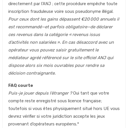
directement par l’ANJ ; cette procédure empêche toute
inscription frauduleuse voire sous pseudonyme illégal.
Pour ceux dont les gains dépassent €20 000 annuels il
est recommandé—et parfois obligatoire—de déclarer
ces revenus dans la catégorie « revenus issus
d’activités non salariées ». En cas désaccord avec un
opérateur vous pouvez saisir gratuitement le
médiateur agréé référencé sur le site officiel ANJ qui
dispose alors six mois ouvrables pour rendre sa
décision contraignante.
FAQ courte
Puis-je jouer depuis l’étranger ?
Oui tant que votre
compte reste enregistré sous licence française;
toutefois si vous êtes physiquement situé hors UE vous
devrez vérifier si votre juridiction accepte les jeux
provenant d’opérateurs européens.*