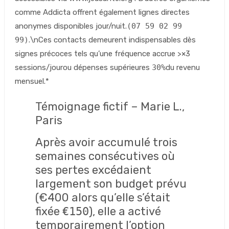
comme Addicta offrent également lignes directes
anonymes disponibles jour/nuit.
(07 59 02 99
99)
.\nCes contacts demeurent indispensables dès
signes précoces tels qu’une fréquence accrue >×3
sessions/jour​ou dépenses supérieures
30%
du revenu
mensuel.*
Témoignage fictif – Marie L.,
Paris
Après avoir accumulé trois
semaines consécutives où
ses pertes excédaient
largement son budget prévu
(€400 alors qu’elle s’était
fixée
), elle a activé
€150
temporairement l’option