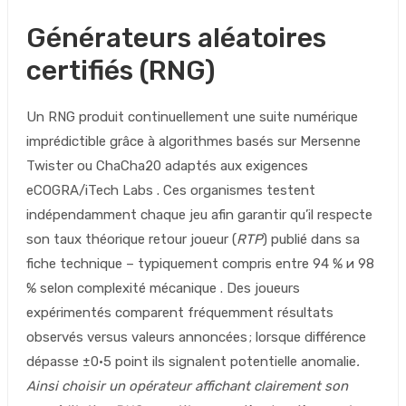
Générateurs aléatoires
certifiés (RNG)
Un RNG produit continuellement une suite numérique
imprédictible grâce à algorithmes basés sur Mersenne
Twister ou ChaCha20 adaptés aux exigences
eCOGRA/iTech Labs . Ces organismes testent
indépendamment chaque jeu afin garantir qu’il respecte
son taux théorique retour joueur (
RTP
) publié dans sa
fiche technique – typiquement compris entre 94 % и 98
% selon complexité mécanique . Des joueurs
expérimentés comparent fréquemment résultats
observés versus valeurs annoncées ; lorsque différence
dépasse ±0·5 point ils signalent potentielle anomalie
.
Ainsi choisir un opérateur affichant clairement son