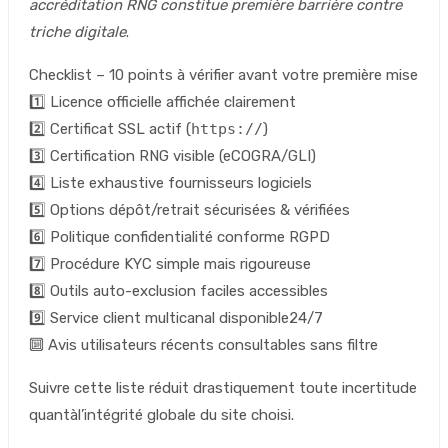
accréditation RNG constitue première barrière contre
triche digitale
.
Checklist – 10 points à vérifier avant votre première mise
1️⃣ Licence officielle affichée clairement
2️⃣ Certificat SSL actif (
https://
)
3️⃣ Certification RNG visible (eCOGRA/GLI)
4️⃣ Liste exhaustive fournisseurs logiciels
5️⃣ Options dépôt/retrait sécurisées & vérifiées
6️⃣ Politique confidentialité conforme RGPD
7️⃣ Procédure KYC simple mais rigoureuse
8️⃣ Outils auto-exclusion faciles accessibles
9️⃣ Service client multicanal disponible24/7
🔟 Avis utilisateurs récents consultables sans filtre
Suivre cette liste réduit drastiquement toute incertitude
quantàl’intégrité globale du site choisi.