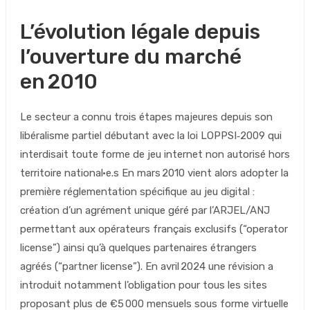
L’évolution légale depuis
l’ouverture du marché
en 2010
Le secteur a connu trois étapes majeures depuis son
libéralisme partiel débutant avec la loi LOPPSI‑2009 qui
interdisait toute forme de jeu internet non autorisé hors
territoire national·e.s En mars 2010 vient alors adopter la
première réglementation spécifique au jeu digital :
création d’un agrément unique géré par l’ARJEL/ANJ
permettant aux opérateurs français exclusifs (“operator
license”) ainsi qu’à quelques partenaires étrangers
agréés (“partner license”). En avril 2024 une révision a
introduit notamment l’obligation pour tous les sites
proposant plus de €5 000 mensuels sous forme virtuelle