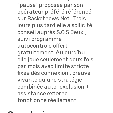
“pause” proposée par son
opérateur préféré référencé
sur Basketnews.Net . Trois
jours plus tard elle a sollicité
conseil auprès S.O.S Jeux ,
suivi programme
autocontrole offert
gratuitement.​ Aujourd’hui
elle joue seulement deux fois
par mois avec limite stricte
fixée dès connexion., preuve
vivante qu’une stratégie
combinée auto-exclusion +
assistance externe
fonctionne réellement.