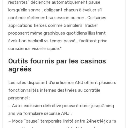
restantes” déclenche automatiquement pause
lorsqu’elle sonne , obligeant chacun à évaluer s’il
continue réellement sa session ou non . Certaines
applications tierces comme Gambler’s Tracker
proposent même graphiques quotidiens illustrant
évolution bankroll vs temps passé , facilitant prise
conscience visuelle rapide.*
Outils fournis par les casinos
agréés
Les sites disposant d’une licence ANJ offrent plusieurs
fonctionnalités internes destinées au contrôle
personnel :
– Auto-exclusion définitive pouvant durer jusqu’à cinq
ans via formulaire sécurisé ANJ ;
– Mode “pause” temporaire limité entre
24
h
et
14
jours