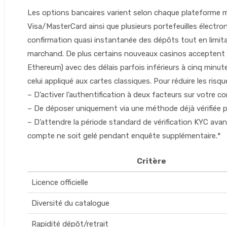
Les options bancaires varient selon chaque plateforme 
Visa/MasterCard ainsi que plusieurs portefeuilles électroni
confirmation quasi instantanée des dépôts tout en limita
marchand. De plus certains nouveaux casinos acceptent 
Ethereum) avec des délais parfois inférieurs à cinq minut
celui appliqué aux cartes classiques. Pour réduire les risques
– D’activer l’authentification à deux facteurs sur votre c
– De déposer uniquement via une méthode déjà vérifiée pa
– D’attendre la période standard de vérification KYC ava
compte ne soit gelé pendant enquête supplémentaire.*
Critère
Licence officielle
Diversité du catalogue
Rapidité dépôt/retrait