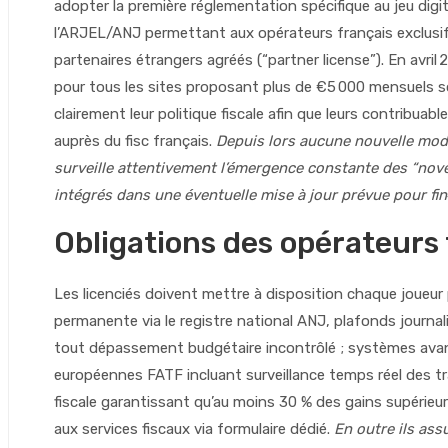
adopter la première réglementation spécifique au jeu digi
l’ARJEL/ANJ permettant aux opérateurs français exclusifs
partenaires étrangers agréés (“partner license”). En avril
pour tous les sites proposant plus de €5 000 mensuels sous
clairement leur politique fiscale afin que leurs contribuab
auprès du fisc français.
Depuis lors aucune nouvelle modi
surveille attentivement l’émergence constante des “nove
intégrés dans une éventuelle mise à jour prévue pour fi
Obligations des opérateurs
Les licenciés doivent mettre à disposition chaque joueur p
permanente via le registre national ANJ, plafonds journal
tout dépassement budgétaire incontrôlé ; systèmes ava
européennes FATF incluant surveillance temps réel des t
fiscale garantissant qu’au moins 30 % des gains supérieu
aux services fiscaux via formulaire dédié.
En outre ils assu