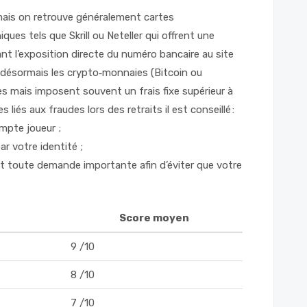
mais on retrouve généralement cartes
ques tels que Skrill ou Neteller qui offrent une
nt l’exposition directe du numéro bancaire au site
désormais les crypto‑monnaies (Bitcoin ou
es mais imposent souvent un frais fixe supérieur à
 liés aux fraudes lors des retraits il est conseillé :
ompte joueur ;
r votre identité ;
nt toute demande importante afin d’éviter que votre
Score moyen
9 /10
8 /10
7 /10