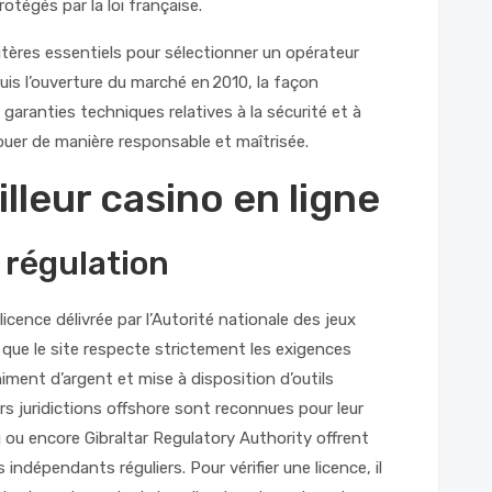
otégés par la loi française.
ritères essentiels pour sélectionner un opérateur
puis l’ouverture du marché en 2010, la façon
s garanties techniques relatives à la sécurité et à
 jouer de manière responsable et maîtrisée.
lleur casino en ligne
 régulation
cence délivrée par l’Autorité nationale des jeux
que le site respecte strictement les exigences
iment d’argent et mise à disposition d’outils
eurs juridictions offshore sont reconnues pour leur
ou encore Gibraltar Regulatory Authority offrent
ndépendants réguliers. Pour vérifier une licence, il