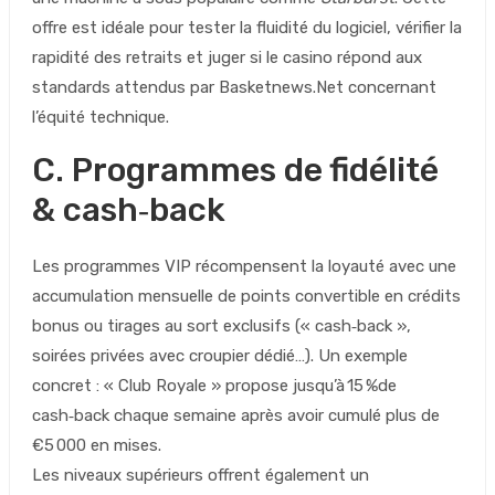
offre est idéale pour tester la fluidité du logiciel, vérifier la
rapidité des retraits et juger si le casino répond aux
standards attendus par Basketnews.Net concernant
l’équité technique.
C. Programmes de fidélité
& cash‑back
Les programmes VIP récompensent la loyauté avec une
accumulation mensuelle de points convertible en crédits
bonus ou tirages au sort exclusifs (« cash‑back »,
soirées privées avec croupier dédié…). Un exemple
concret : « Club Royale » propose jusqu’à 15 %​de
cash‑back chaque semaine après avoir cumulé plus de
€5 000 en mises.
Les niveaux supérieurs offrent également un