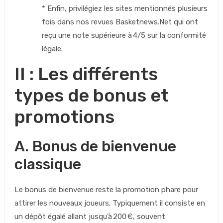
* Enfin, privilégiez les sites mentionnés plusieurs
fois dans nos revues Basketnews.Net qui ont
reçu une note supérieure à 4/5 sur la conformité
légale.
II : Les différents
types de bonus et
promotions
A. Bonus de bienvenue
classique
Le bonus de bienvenue reste la promotion phare pour
attirer les nouveaux joueurs. Typiquement il consiste en
un dépôt égalé allant jusqu’à 200 €, souvent