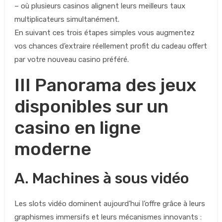
– où plusieurs casinos alignent leurs meilleurs taux
multiplicateurs simultanément.
En suivant ces trois étapes simples vous augmentez
vos chances d’extraire réellement profit du cadeau offert
par votre nouveau casino préféré.
III Panorama des jeux
disponibles sur un
casino en ligne
moderne
A. Machines à sous vidéo
Les slots vidéo dominent aujourd’hui l’offre grâce à leurs
graphismes immersifs et leurs mécanismes innovants :