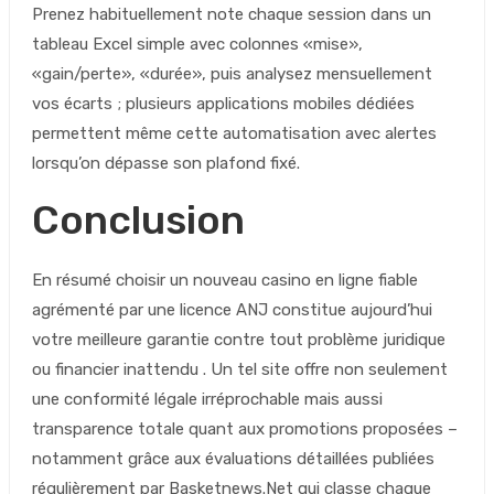
Prenez habituellement note chaque session dans un
tableau Excel simple avec colonnes «mise»,
«gain/perte», «durée», puis analysez mensuellement
vos écarts ; plusieurs applications mobiles dédiées
permettent même cette automatisation avec alertes
lorsqu’on dépasse son plafond fixé.
Conclusion
En résumé choisir un nouveau casino en ligne fiable
agrémenté par une licence ANJ constitue aujourd’hui
votre meilleure garantie contre tout problème juridique
ou financier inattendu . Un tel site offre non seulement
une conformité légale irréprochable mais aussi
transparence totale quant aux promotions proposées –
notamment grâce aux évaluations détaillées publiées
régulièrement par Basketnews.Net qui classe chaque