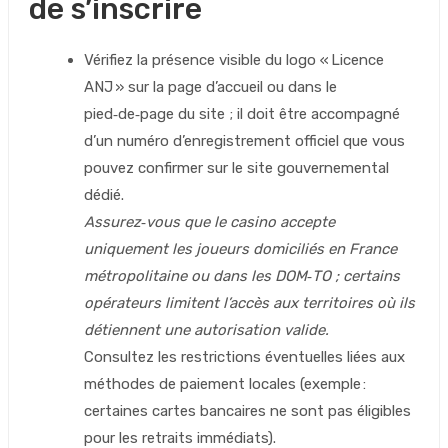
de s’inscrire
Vérifiez la présence visible du logo « Licence
ANJ » sur la page d’accueil ou dans le
pied‑de‑page du site ; il doit être accompagné
d’un numéro d’enregistrement officiel que vous
pouvez confirmer sur le site gouvernemental
dédié.
Assurez‑vous que le casino accepte
uniquement les joueurs domiciliés en France
métropolitaine ou dans les DOM‑TO ; certains
opérateurs limitent l’accès aux territoires où ils
détiennent une autorisation valide.
Consultez les restrictions éventuelles liées aux
méthodes de paiement locales (exemple :
certaines cartes bancaires ne sont pas éligibles
pour les retraits immédiats).