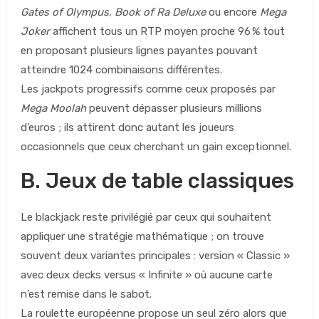
Gates of Olympus
,
Book of Ra Deluxe
ou encore
Mega
Joker
affichent tous un RTP moyen proche 96 % tout
en proposant plusieurs lignes payantes pouvant
atteindre 1024 combinaisons différentes.
Les jackpots progressifs comme ceux proposés par
Mega Moolah
peuvent dépasser plusieurs millions
d’euros ; ils attirent donc autant les joueurs
occasionnels que ceux cherchant un gain exceptionnel.
B. Jeux de table classiques
Le blackjack reste privilégié par ceux qui souhaitent
appliquer une stratégie mathématique ; on trouve
souvent deux variantes principales : version « Classic »
avec deux decks versus « Infinite » où aucune carte
n’est remise dans le sabot.
La roulette européenne propose un seul zéro alors que