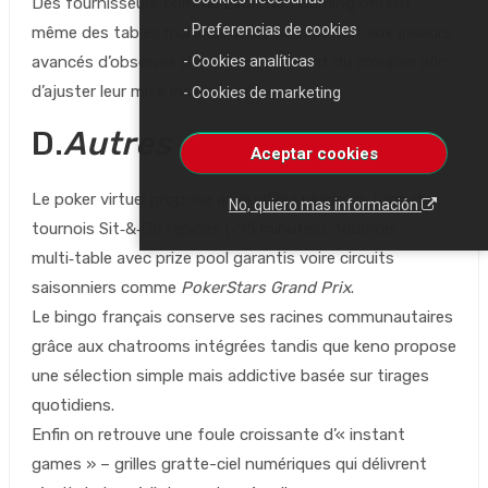
Des fournisseurs comme Evolution Gaming offrent
- Preferencias de cookies
même des tables multi‑caméras permettant aux joueurs
avancés d’observer chaque mouvement du croupier afin
- Cookies analíticas
d’ajuster leur mise instantanément.
- Cookies de marketing
D.
Autres options
Aceptar cookies
Le poker virtuel propose aujourd’hui plusieurs formats :
No, quiero mas información
tournois Sit‑&‑Go rapides (<15 minutes), tournois
multi‑table avec prize pool garantis voire circuits
saisonniers comme
PokerStars Grand Prix
.
Le bingo français conserve ses racines communautaires
grâce aux chatrooms intégrées tandis que keno propose
une sélection simple mais addictive basée sur tirages
quotidiens.
Enfin on retrouve une foule croissante d’« instant
games » – grilles gratte-ciel numériques qui délivrent