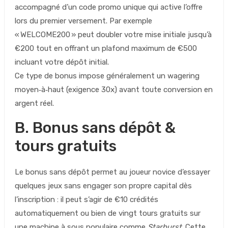
accompagné d’un code promo unique qui active l’offre
lors du premier versement. Par exemple
« WELCOME200 » peut doubler votre mise initiale jusqu’à
€200 tout en offrant un plafond maximum de €500
incluant votre dépôt initial.
Ce type de bonus impose généralement un wagering
moyen‑à‑haut (exigence 30x) avant toute conversion en
argent réel.
B. Bonus sans dépôt &
tours gratuits
Le bonus sans dépôt permet au joueur novice d’essayer
quelques jeux sans engager son propre capital dès
l’inscription : il peut s’agir de €10 crédités
automatiquement ou bien de vingt tours gratuits sur
une machine à sous populaire comme
Starburst
. Cette