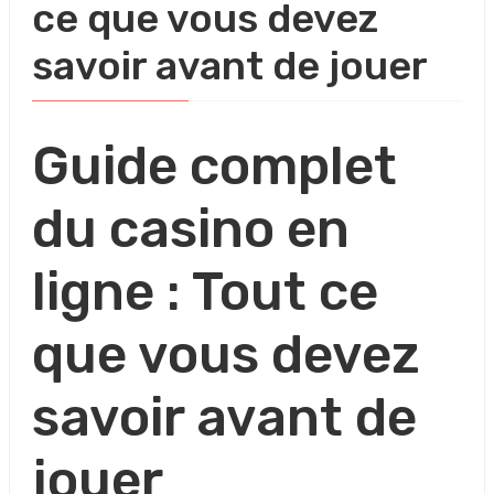
ce que vous devez
savoir avant de jouer
Guide complet
du casino en
ligne : Tout ce
que vous devez
savoir avant de
jouer