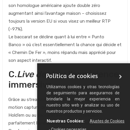
son homologue américaine ajoute double zéro
augmentant ainsi l’avantage maison – choisissez
toujours la version EU si vous visez un meilleur RTP
(~97%).
Le baccarat se décline quant à lui entre « Punto
Banco » où c’est essentiellement la chance qui décide et
« Chemin De Fer », moins répandu mais apprécié pour
son aspect interactif.
C.
Live dealer
: l’expérience
Política de cookies
immersive
Utilizamos cookies y otras tecnologías
de seguimiento para asegurarnos de
brindarle la mejor experiencia en
Grâce au streaming HD ultra‑rapide combiné au suivi
nuestro sitio web y analizar su uso de
motion capture des croupiers réels, jouer au poker Texas
nuestros productos y servicios.
Hold’em ou au baccarat live reproduit presque
Nuestras Cookies:
Ajustes de Cookies
parfaitement l’ambiance physique du salon.
- Cookies necesarias