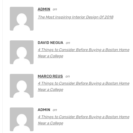
ADMIN
on
The Most Inspiring Interior Design Of 2018
DAVID NEGUA
on
4 Things to Consider Before Buying a Boston Home
Near a College
MARCO REUS
on
4 Things to Consider Before Buying a Boston Home
Near a College
ADMIN
on
4 Things to Consider Before Buying a Boston Home
Near a College