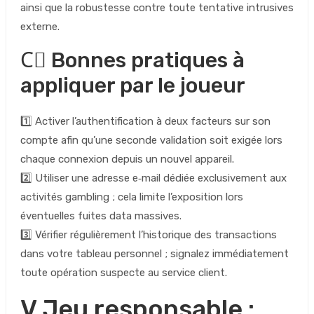
ainsi que la robustesse contre toute tentative intrusives
externe.
C️⃣ Bonnes pratiques à
appliquer par le joueur
1️⃣ Activer l’authentification à deux facteurs sur son
compte afin qu’une seconde validation soit exigée lors
chaque connexion depuis un nouvel appareil.
2️⃣ Utiliser une adresse e‑mail dédiée exclusivement aux
activités gambling ; cela limite l’exposition lors
éventuelles fuites data massives.
3️⃣ Vérifier régulièrement l’historique des transactions
dans votre tableau personnel ; signalez immédiatement
toute opération suspecte au service client.
V Jeu responsable :