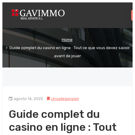
Home
Guide complet du casino en ligne : Tout ce que vous devez savoir
avant de jouer
agosto 14, 2025
Uncategorized
Guide complet du
casino en ligne : Tout