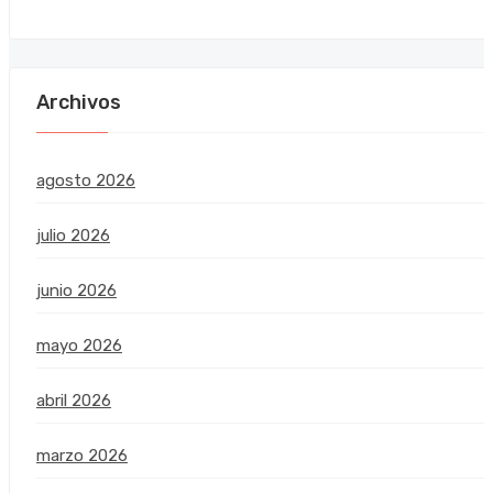
Archivos
agosto 2026
julio 2026
junio 2026
mayo 2026
abril 2026
marzo 2026