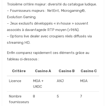
Troisième critère majeur : diversité du catalogue ludique.
– Fournisseurs majeurs : NetEnt, Microgaming®,
Evolution Gaming.
– Jeux exclusifs développés « in‑house » souvent
associés à davantagede RTP moyen (>96%).
– Options live dealer avec croupiers réels diffusés via
streaming HD.
Enfin comparez rapidement ces éléments grâce au
tableau ci‑dessous :
Critère
Casino A
Casino B
Casino C
Licence
MGA +
ANJ
MGA
UKGC
Nombre
8
5
7
fournisseurs