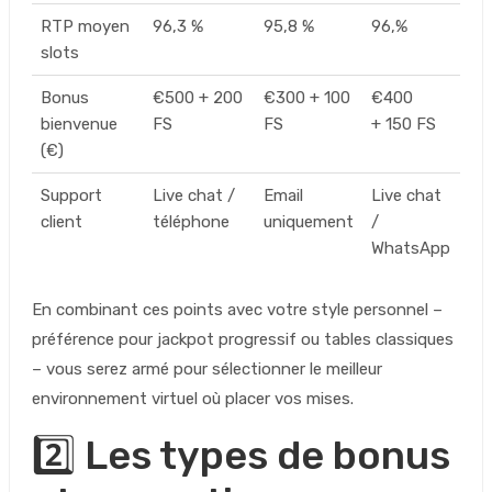
RTP moyen
96,3 %
95,8 %
96,%
slots
Bonus
€500 + 200
€300 + 100
€400
bienvenue
FS
FS
+ 150 FS
(€)
Support
Live chat /
Email
Live chat
client
téléphone
uniquement
/
WhatsApp
En combinant ces points avec votre style personnel –
préférence pour jackpot progressif ou tables classiques
– vous serez armé pour sélectionner le meilleur
environnement virtuel où placer vos mises.
2️⃣ Les types de bonus