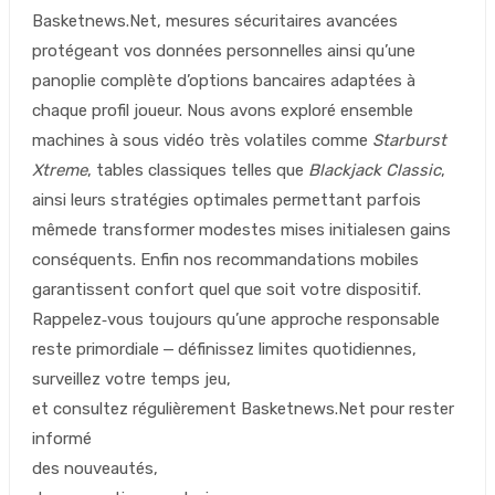
Basketnews.Net, mesures sécuritaires avancées
protégeant vos données personnelles ainsi qu’une
panoplie complète d’options bancaires adaptées à
chaque profil joueur.​ Nous avons exploré ensemble
machines à sous vidéo très volatiles comme
Starburst
Xtreme
, tables classiques telles que
Blackjack Classic
,
ainsi leurs stratégies optimales permettant parfois
mêmede transformer modestes mises initiales​en gains
conséquents.​ Enfin nos recommandations mobiles
garantissent confort quel que soit votre dispositif.​
Rappelez‑vous toujours qu’une approche responsable
reste primordiale — définissez limites quotidiennes,
surveillez votre temps jeu,
et consultez régulièrement Basketnews.Net pour rester
informé
des nouveautés,