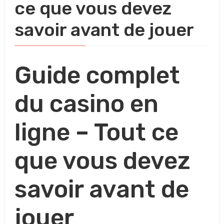
ce que vous devez
savoir avant de jouer
Guide complet
du casino en
ligne – Tout ce
que vous devez
savoir avant de
jouer