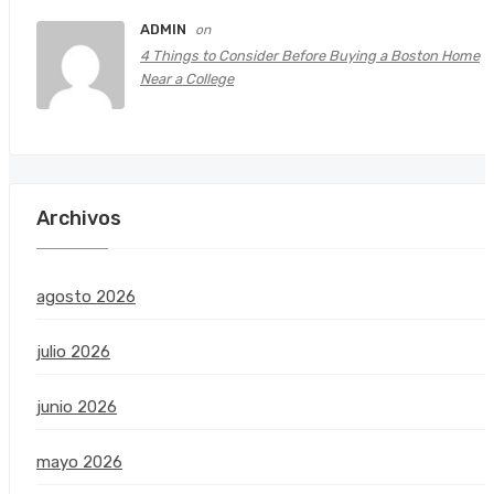
ADMIN
on
4 Things to Consider Before Buying a Boston Home
Near a College
Archivos
agosto 2026
julio 2026
junio 2026
mayo 2026