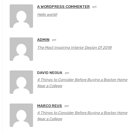
A WORDPRESS COMMENTER
on
Hello world!
ADMIN
on
The Most Inspiring Interior Design Of 2018
DAVID NEGUA
on
4 Things to Consider Before Buying a Boston Home
Near a College
MARCO REUS
on
4 Things to Consider Before Buying a Boston Home
Near a College