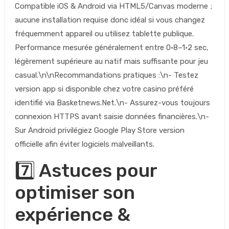
Compatible iOS & Android via HTML5/Canvas moderne ;
aucune installation requise donc idéal si vous changez
fréquemment appareil ou utilisez tablette publique.
Performance mesurée généralement entre 0·8–1·2 sec,
légèrement supérieure au natif mais suffisante pour jeu
casual.\n\nRecommandations pratiques :\n- Testez
version app si disponible chez votre casino préféré
identifié via Basketnews.Net.\n- Assurez-vous toujours
connexion HTTPS avant saisie données financières.\n-
Sur Android privilégiez Google Play Store version
officielle afin éviter logiciels malveillants.
7️⃣ Astuces pour
optimiser son
expérience &