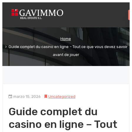
Home
Guide complet du casino en ligne – Tout ce que vous devez savoir
avant de jouer
marzo 15, 2026
Uncategorized
Guide complet du
casino en ligne – Tout