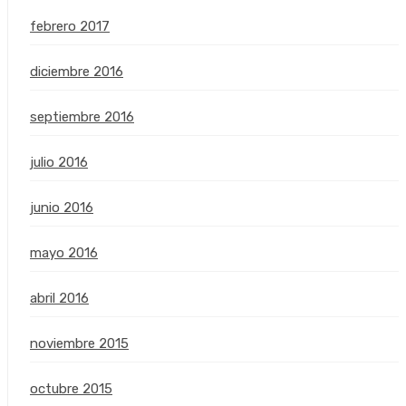
febrero 2017
diciembre 2016
septiembre 2016
julio 2016
junio 2016
mayo 2016
abril 2016
noviembre 2015
octubre 2015