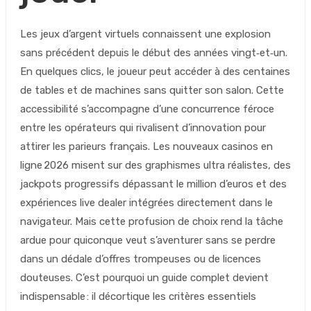
Les jeux d’argent virtuels connaissent une explosion
sans précédent depuis le début des années vingt‑et‑un.
En quelques clics, le joueur peut accéder à des centaines
de tables et de machines sans quitter son salon. Cette
accessibilité s’accompagne d’une concurrence féroce
entre les opérateurs qui rivalisent d’innovation pour
attirer les parieurs français. Les nouveaux casinos en
ligne 2026 misent sur des graphismes ultra réalistes, des
jackpots progressifs dépassant le million d’euros et des
expériences live dealer intégrées directement dans le
navigateur. Mais cette profusion de choix rend la tâche
ardue pour quiconque veut s’aventurer sans se perdre
dans un dédale d’offres trompeuses ou de licences
douteuses. C’est pourquoi un guide complet devient
indispensable : il décortique les critères essentiels