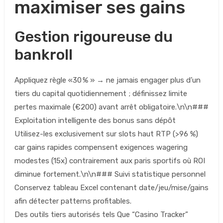
maximiser ses gains
Gestion rigoureuse du
bankroll
Appliquez règle «30 % » → ne jamais engager plus d’un
tiers du capital quotidiennement ; définissez limite
pertes maximale (€200) avant arrêt obligatoire.\n\n###
Exploitation intelligente des bonus sans dépôt
Utilisez-les exclusivement sur slots haut RTP (>96 %)
car gains rapides compensent exigences wagering
modestes (15x) contrairement aux paris sportifs où ROI
diminue fortement.\n\n### Suivi statistique personnel
Conservez tableau Excel contenant date/jeu/mise/gains
afin détecter patterns profitables.
Des outils tiers autorisés tels Que “Casino Tracker”