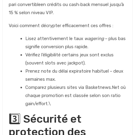
pari convertibleen crédits ou cash‑back mensuel jusqu’à
15 % selon niveau VIP.
Voici comment décrypter efficacement ces offres :
Lisez attentivement le taux
wagering
– plus bas
signifie conversion plus rapide.
Vérifiez l’éligibilité certains jeux sont exclus
(souvent slots avec jackpot).
Prenez note du délai expiratoire habituel – deux
semaines max.
Comparez plusieurs sites via Basketnews.Net où
chaque promotion est classée selon son ratio
gain/effort.\
3️⃣ Sécurité et
protection des