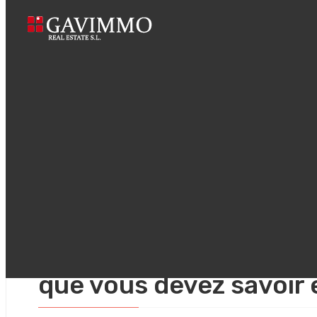
Home
Guide c
febrero 17, 2026
Uncategorized
Guide complet du casino
que vous devez savoir