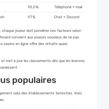
95,5 %
Téléphone + mail
ash
97 %
Chat + Discord
 ; chaque joueur doit pondérer ces facteurs selon
safecard convient aux joueurs soucieux de ne pas
 casino en ligne offre des retraits quasi
t met à jour les classements dès que les licences
araissent.
lus populaires
gement celui des établissements terrestres. Voici
is.