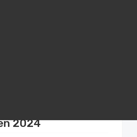
omplet du casino en ligne : tout ce que vous devez savoir en 2024
 en ligne : tout ce
 en 2024