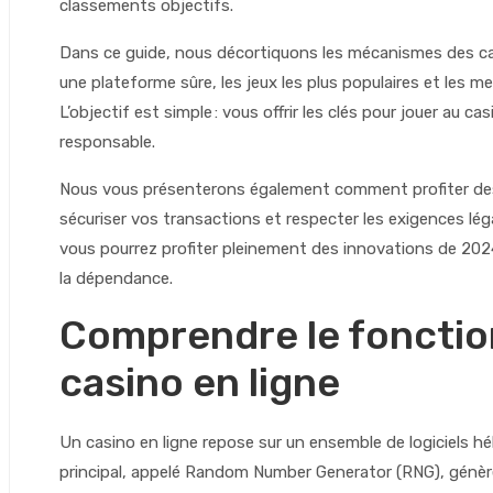
classements objectifs.
Dans ce guide, nous décortiquons les mécanismes des casin
une plateforme sûre, les jeux les plus populaires et les me
L’objectif est simple : vous offrir les clés pour jouer au ca
responsable.
Nous vous présenterons également comment profiter des 
sécuriser vos transactions et respecter les exigences l
vous pourrez profiter pleinement des innovations de 2024 
la dépendance.
Comprendre le foncti
casino en ligne
Un casino en ligne repose sur un ensemble de logiciels h
principal, appelé Random Number Generator (RNG), génère