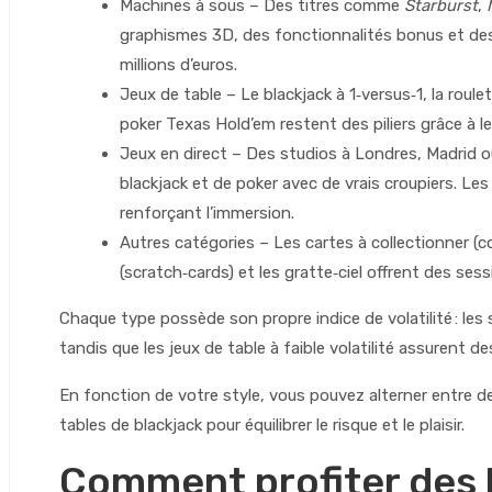
Machines à sous – Des titres comme
Starburst
,
graphismes 3D, des fonctionnalités bonus et des
millions d’euros.
Jeux de table – Le blackjack à 1‑versus‑1, la roul
poker Texas Hold’em restent des piliers grâce à le
Jeux en direct – Des studios à Londres, Madrid o
blackjack et de poker avec de vrais croupiers. Les
renforçant l’immersion.
Autres catégories – Les cartes à collectionner 
(scratch‑cards) et les gratte‑ciel offrent des ses
Chaque type possède son propre indice de volatilité : les s
tandis que les jeux de table à faible volatilité assurent 
En fonction de votre style, vous pouvez alterner entre d
tables de blackjack pour équilibrer le risque et le plaisir.
Comment profiter des