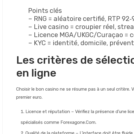
Points clés
– RNG = aléatoire certifié, RTP 92‑
– Live casino = croupier réel, str
– Licence MGA/UKGC/Curaçao = co
– KYC = identité, domicile, préven
Les critères de sélecti
en ligne
Choisir le bon casino ne se résume pas à un seul critère. 
premier euro.
Licence et réputation – Vérifiez la présence d’une li
spécialisés comme Forexagone.Com.
Qualité de la plateforme – L’interface doit être fluid