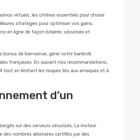
os virtuels, les critères essentiels pour choisir
illeures stratégies pour optimiser vos gains.
sino en ligne de façon éclairée, sécurisée et
bonus de bienvenue, gérer votre bankroll,
égales françaises. En suivant nos recommandations,
tout en limitant les risques liés aux arnaques et à
onnement d’un
ébergés sur des serveurs sécurisés. Le moteur
 des nombres aléatoires certifiés par des