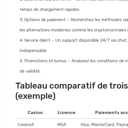
temps de chargement rapides.
Options de paiement – Recherchez les méthodes clas
les alternatives modernes comme les cryptomonnaies (
Service client – Un support disponible 24/7 via chat,
indispensable.
Promotions et bonus – Analysez les conditions de m
de validité.
Tableau comparatif de trois
(exemple)
Casino
Licence
Paiements ac
CasinoA
MGA
Visa, MasterCard, Pays