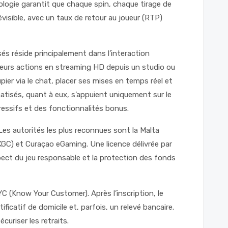
ogie garantit que chaque spin, chaque tirage de
visible, avec un taux de retour au joueur (RTP)
isés réside principalement dans l’interaction
t leurs actions en streaming HD depuis un studio ou
upier via le chat, placer ses mises en temps réel et
atisés, quant à eux, s’appuient uniquement sur le
essifs et des fonctionnalités bonus.
é. Les autorités les plus reconnues sont la Malta
C) et Curaçao eGaming. Une licence délivrée par
spect du jeu responsable et la protection des fonds
 (Know Your Customer). Après l’inscription, le
ificatif de domicile et, parfois, un relevé bancaire.
curiser les retraits.