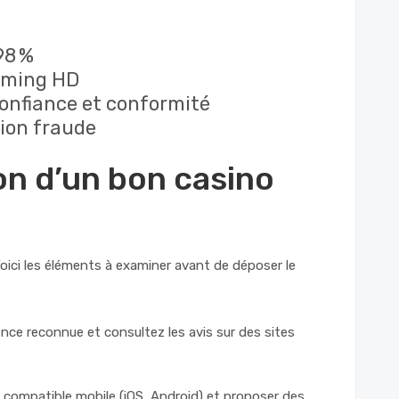
98 %
eaming HD
nfiance et conformité
tion fraude
on d’un bon casino
Voici les éléments à examiner avant de déposer le
cence reconnue et consultez les avis sur des sites
e, compatible mobile (iOS, Android) et proposer des