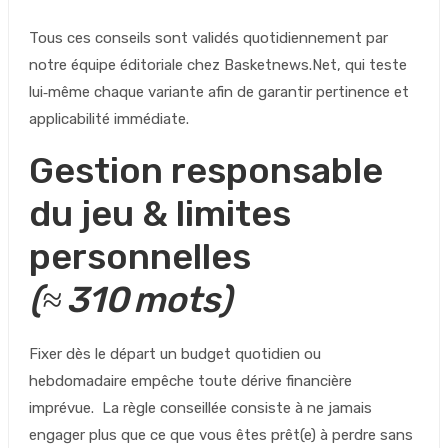
Tous ces conseils sont validés quotidiennement par
notre équipe éditoriale chez Basketnews.Net, qui teste
lui‑même chaque variante afin de garantir pertinence et
applicabilité immédiate.
Gestion responsable
du jeu & limites
personnelles
(≈ 310 mots)
Fixer dès le départ un budget quotidien ou
hebdomadaire empêche toute dérive financière
imprévue. La règle conseillée consiste à ne jamais
engager plus que ce que vous êtes prêt(e) à perdre sans