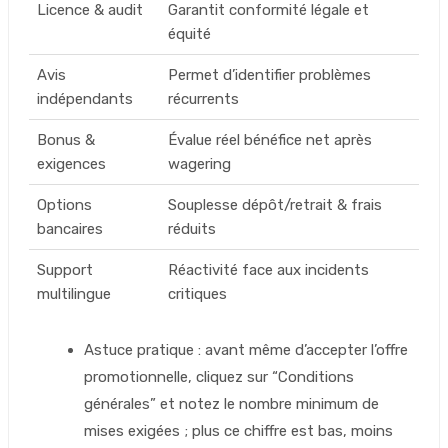
Licence & audit
Garantit conformité légale et
équité
Avis
Permet d’identifier problèmes
indépendants
récurrents
Bonus &
Évalue réel bénéfice net après
exigences
wagering
Options
Souplesse dépôt/retrait & frais
bancaires
réduits
Support
Réactivité face aux incidents
multilingue
critiques
Astuce pratique : avant même d’accepter l’offre
promotionnelle, cliquez sur “Conditions
générales” et notez le nombre minimum de
mises exigées ; plus ce chiffre est bas, moins