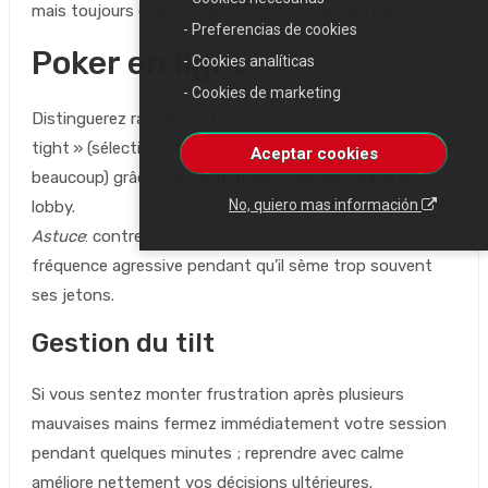
mais toujours exposée aux longues séries perdantes.
- Preferencias de cookies
Poker en ligne
- Cookies analíticas
- Cookies de marketing
Distinguerez rapidement si vos adversaires jouent «
tight » (sélection stricte des mains) ou « loose » (jouent
Aceptar cookies
beaucoup) grâce aux statistiques affichées dans le
No, quiero mas información
lobby.
Astuce
: contre un joueur loose augmentez votre
fréquence agressive pendant qu’il sème trop souvent
ses jetons.
Gestion du tilt
Si vous sentez monter frustration après plusieurs
mauvaises mains fermez immédiatement votre session
pendant quelques minutes ; reprendre avec calme
améliore nettement vos décisions ultérieures.