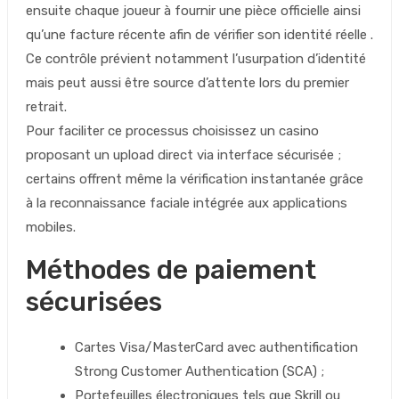
ensuite chaque joueur à fournir une pièce officielle ainsi
qu’une facture récente afin de vérifier son identité réelle .
Ce contrôle prévient notamment l’usurpation d’identité
mais peut aussi être source d’attente lors du premier
retrait.
Pour faciliter ce processus choisissez un casino
proposant un upload direct via interface sécurisée ;
certains offrent même la vérification instantanée grâce
à la reconnaissance faciale intégrée aux applications
mobiles.
Méthodes de paiement
sécurisées
Cartes Visa/MasterCard avec authentification
Strong Customer Authentication (SCA) ;
Portefeuilles électroniques tels que Skrill ou