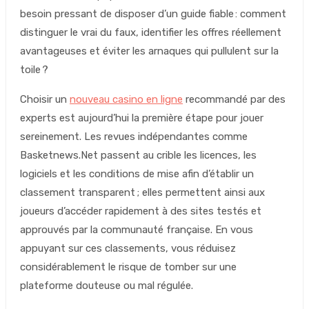
besoin pressant de disposer d’un guide fiable : comment
distinguer le vrai du faux, identifier les offres réellement
avantageuses et éviter les arnaques qui pullulent sur la
toile ?
Choisir un
nouveau casino en ligne
recommandé par des
experts est aujourd’hui la première étape pour jouer
sereinement. Les revues indépendantes comme
Basketnews.Net passent au crible les licences, les
logiciels et les conditions de mise afin d’établir un
classement transparent ; elles permettent ainsi aux
joueurs d’accéder rapidement à des sites testés et
approuvés par la communauté française. En vous
appuyant sur ces classements, vous réduisez
considérablement le risque de tomber sur une
plateforme douteuse ou mal régulée.