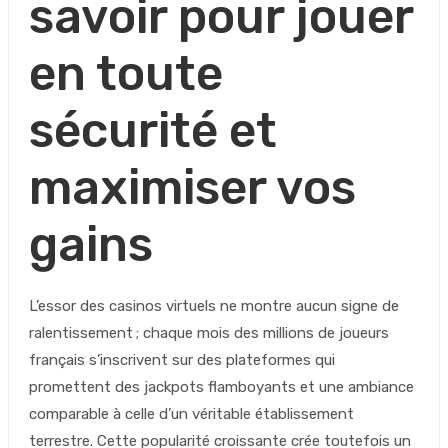
savoir pour jouer
en toute
sécurité et
maximiser vos
gains
L’essor des casinos virtuels ne montre aucun signe de
ralentissement ; chaque mois des millions de joueurs
français s’inscrivent sur des plateformes qui
promettent des jackpots flamboyants et une ambiance
comparable à celle d’un véritable établissement
terrestre. Cette popularité croissante crée toutefois un