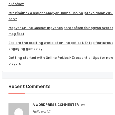
a játékot
Mit kínálnak a legjobb Magyar Online Casino játékoldalak 2026
ban?
Magyar Online Casino: ingyenes pörgetések és hogyan szerez
meg őket
Explore the exciting world of online pokies NZ: top features a
engaging gameplay
Getting started with Online Pokies NZ: essential tips for new
players
Recent Comments
A WORDPRESS COMMENTER
on
Hello world!