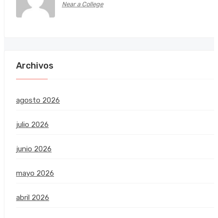
Near a College
Archivos
agosto 2026
julio 2026
junio 2026
mayo 2026
abril 2026