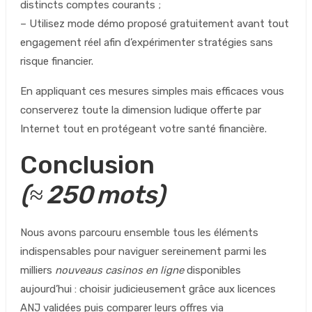
distincts comptes courants ;
– Utilisez mode démo proposé gratuitement avant tout
engagement réel afin d’expérimenter stratégies sans
risque financier.
En appliquant ces mesures simples mais efficaces vous
conserverez toute la dimension ludique offerte par
Internet tout en protégeant votre santé financière.
Conclusion
(≈ 250 mots)
Nous avons parcouru ensemble tous les éléments
indispensables pour naviguer sereinement parmi les
milliers
nouveau​s casinos en ligne
disponibles
aujourd’hui : choisir judicieusement grâce aux licences
ANJ validées puis comparer leurs offres via