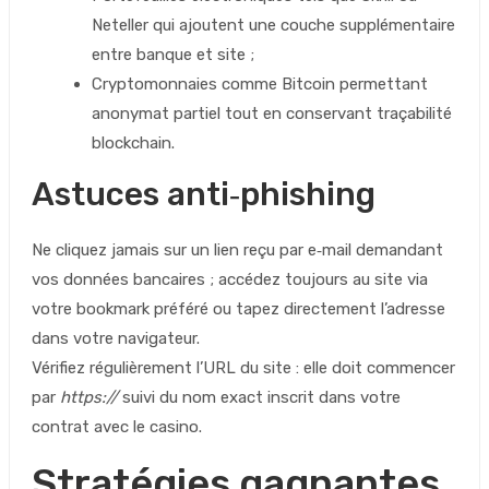
Neteller qui ajoutent une couche supplémentaire
entre banque et site ;
Cryptomonnaies comme Bitcoin permettant
anonymat partiel tout en conservant traçabilité
blockchain.
Astuces anti‑phishing
Ne cliquez jamais sur un lien reçu par e‑mail demandant
vos données bancaires ; accédez toujours au site via
votre bookmark préféré ou tapez directement l’adresse
dans votre navigateur.
Vérifiez régulièrement l’URL du site : elle doit commencer
par
https://
suivi du nom exact inscrit dans votre
contrat avec le casino.
Stratégies gagnantes