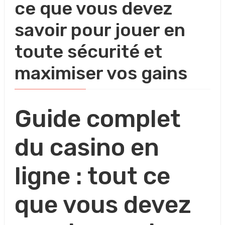
ce que vous devez
savoir pour jouer en
toute sécurité et
maximiser vos gains
Guide complet
du casino en
ligne : tout ce
que vous devez