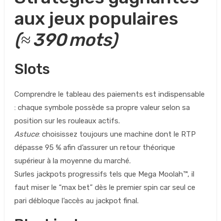
aux jeux populaires
(≈ 390 mots)
Slots
Comprendre le tableau des paiements est indispensable
: chaque symbole possède sa propre valeur selon sa
position sur les rouleaux actifs.
Astuce
: choisissez toujours une machine dont le RTP
dépasse 95 % afin d’assurer un retour théorique
supérieur à la moyenne du marché.
Surles jackpots progressifs tels que Mega Moolah™, il
faut miser le “max bet” dès le premier spin car seul ce
pari débloque l’accès au jackpot final.